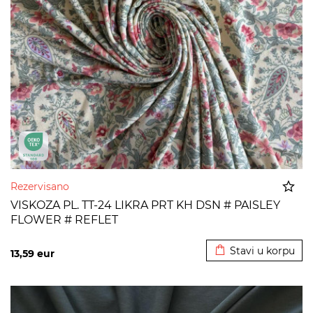
Rezervisano
VISKOZA PL. TT-24 LIKRA PRT KH DSN # PAISLEY
FLOWER # REFLET
Dodato u korpu
Stavi u korpu
13,59
eur