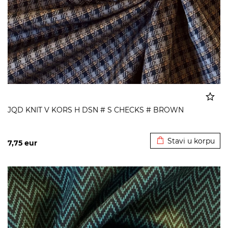
JQD KNIT V KORS H DSN # S CHECKS # BROWN
Dodato u korpu
Stavi u korpu
7,75
eur