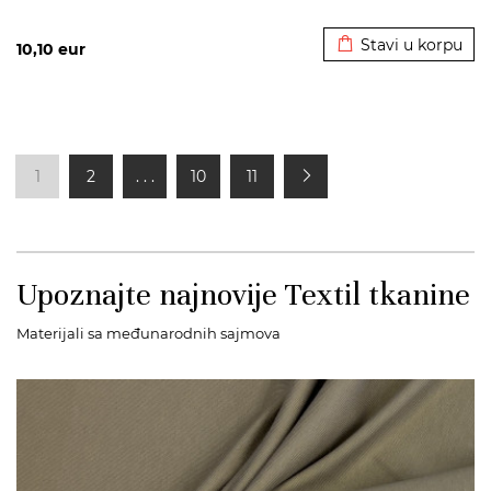
Dodato u korpu
Stavi u korpu
10,10
eur
1
2
. . .
10
11
Upoznajte najnovije Textil tkanine
Materijali sa međunarodnih sajmova