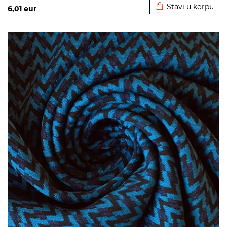
Stavi u korpu
6,01
eur