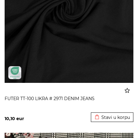
FUTER TT-100 LIKRA # 2971 DENIM JEANS
Dodato u korpu
Stavi u korpu
10,10
eur