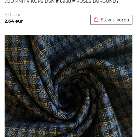
JQD KNIT V KORS DSN # 6988 # ROSES BURGUNDY
Dodato u korpu
6,01
eur
Stavi u korpu
2,64
eur