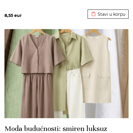
Dodato u korpu
Stavi u korpu
8,55
eur
>
Moda budućnosti: smiren luksuz