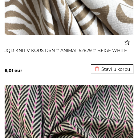
JQD KNIT V KORS DSN # ANIMAL 52829 # BEIGE WHITE
Dodato u korpu
Stavi u korpu
6,01
eur