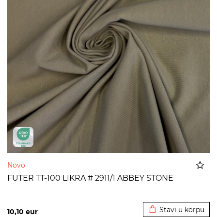
Novo
FUTER TT-100 LIKRA # 2911/1 ABBEY STONE
Dodato u korpu
Stavi u korpu
10,10
eur