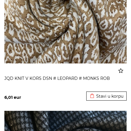
JQD KNIT V KORS DSN # LEOPARD # MONKS ROB
Dodato u korpu
Stavi u korpu
6,01
eur