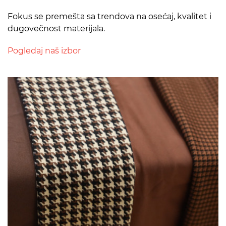
Fokus se premešta sa trendova na osećaj, kvalitet i
dugovečnost materijala.
Pogledaj naš izbor
>