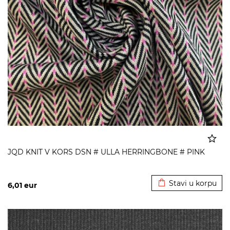
JQD KNIT V KORS DSN # ULLA HERRINGBONE # PINK
Dodato u korpu
Stavi u korpu
6,01
eur