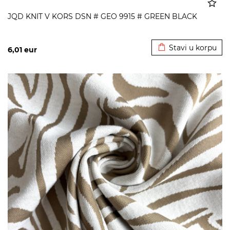
JQD KNIT V KORS DSN # GEO 9915 # GREEN BLACK
Dodato u korpu
Stavi u korpu
6,01
eur