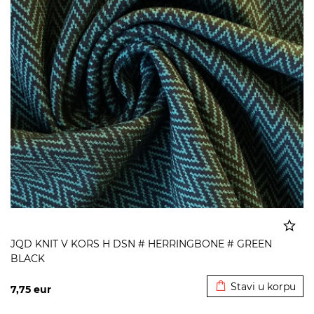
JQD KNIT V KORS H DSN # HERRINGBONE # GREEN
BLACK
Dodato u korpu
Stavi u korpu
7,75
eur