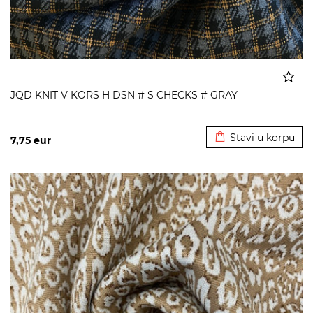
JQD KNIT V KORS H DSN # S CHECKS # GRAY
Dodato u korpu
Stavi u korpu
7,75
eur