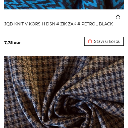
JQD KNIT V KORS H DSN # ZIK ZAK # PETROL BLACK
Dodato u korpu
Stavi u korpu
7,75
eur