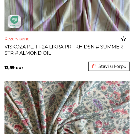
Rezervisano
VISKOZA PL. TT-24 LIKRA PRT KH DSN # SUMMER
STR # ALMOND OIL
Dodato u korpu
Stavi u korpu
13,59
eur