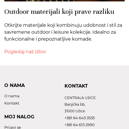
Outdoor materijali koji prave razliku
Otkrijte materijale koji kombinuju udobnost i stil za
savremene outdoor i leisure kolekcije. Idealno za
funkcionalne i prepoznatljive komade.
Pogledaj naš izbor
O NAMA
KONTAKT
O nama
CENTRALA UžICE
Kontakt
Banjička bb,
31000 Užice
MOJ NALOG
+381 64 645 3535
+381 64 615 2990
Prijavi se