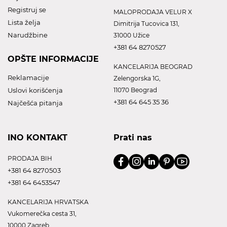
Registruj se
MALOPRODAJA VELUR X
Lista želja
Dimitrija Tucovica 131,
Narudžbine
31000 Užice
+381 64 8270527
OPŠTE INFORMACIJE
KANCELARIJA BEOGRAD
Reklamacije
Zelengorska 1G,
Uslovi korišćenja
11070 Beograd
+381 64 645 35 36
Najčešća pitanja
INO KONTAKT
Prati nas
PRODAJA BIH
+381 64 8270503
+381 64 6453547
KANCELARIJA HRVATSKA
Vukomerečka cesta 31,
10000 Zagreb