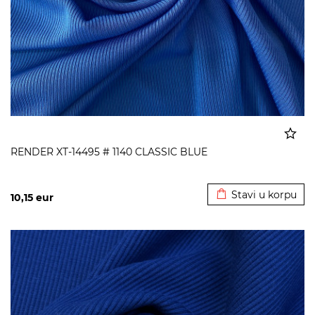
RENDER XT-14495 # 1140 CLASSIC BLUE
Dodato u korpu
Stavi u korpu
10,15
eur