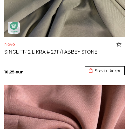
Novo
SINGL TT-12 LIKRA # 2911/1 ABBEY STONE
Dodato u korpu
Stavi u korpu
10,25
eur