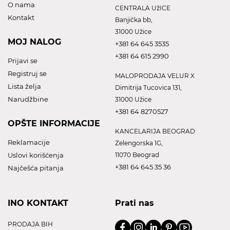
O nama
CENTRALA UžICE
Kontakt
Banjička bb,
31000 Užice
MOJ NALOG
+381 64 645 3535
+381 64 615 2990
Prijavi se
Registruj se
MALOPRODAJA VELUR X
Lista želja
Dimitrija Tucovica 131,
Narudžbine
31000 Užice
+381 64 8270527
OPŠTE INFORMACIJE
KANCELARIJA BEOGRAD
Reklamacije
Zelengorska 1G,
Uslovi korišćenja
11070 Beograd
+381 64 645 35 36
Najčešća pitanja
INO KONTAKT
Prati nas
PRODAJA BIH