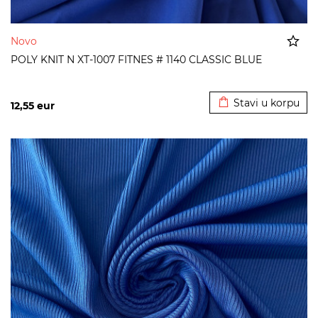
Novo
POLY KNIT N XT-1007 FITNES # 1140 CLASSIC BLUE
Dodato u korpu
Stavi u korpu
12,55
eur