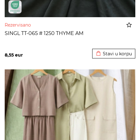
Rezervisano
SINGL TT-065 # 1250 THYME AM
Dodato u korpu
Stavi u korpu
8,55
eur
>