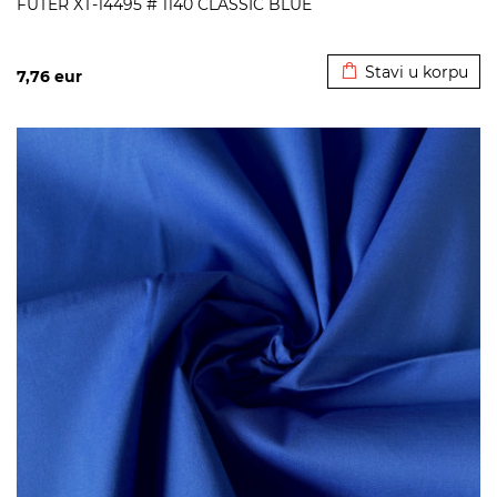
FUTER XT-14495 # 1140 CLASSIC BLUE
Dodato u korpu
Stavi u korpu
7,76
eur