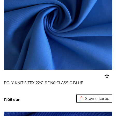
POLY KNIT S TEX-2241 # 1140 CLASSIC BLUE
Dodato u korpu
Stavi u korpu
11,05
eur