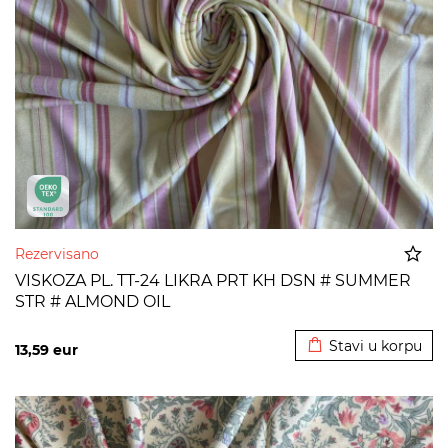
Rezervisano
VISKOZA PL. TT-24 LIKRA PRT KH DSN # SUMMER
STR # ALMOND OIL
Dodato u korpu
Stavi u korpu
13,59
eur