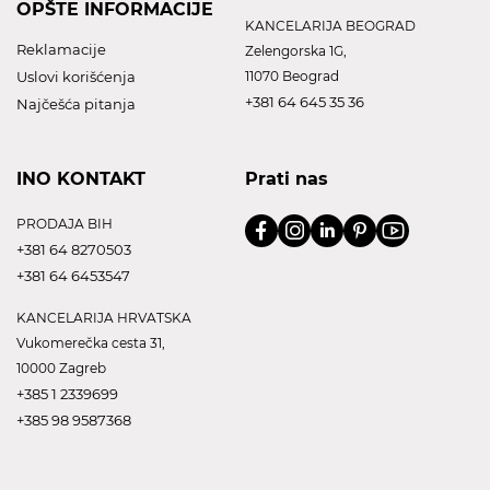
OPŠTE INFORMACIJE
KANCELARIJA BEOGRAD
Reklamacije
Zelengorska 1G,
Uslovi korišćenja
11070 Beograd
+381 64 645 35 36
Najčešća pitanja
INO KONTAKT
Prati nas
PRODAJA BIH
+381 64 8270503
+381 64 6453547
KANCELARIJA HRVATSKA
Vukomerečka cesta 31,
10000 Zagreb
+385 1 2339699
+385 98 9587368