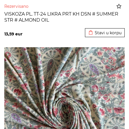
Rezervisano
VISKOZA PL. TT-24 LIKRA PRT KH DSN # SUMMER
STR # ALMOND OIL
Dodato u korpu
Stavi u korpu
13,59
eur