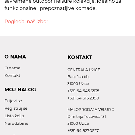
savremene outdoor i leisure kolekcije. Idealno za
funkcionalne i prepoznatljive komade.
Pogledaj naš izbor
O NAMA
KONTAKT
O nama
CENTRALA UžICE
Kontakt
Banjička bb,
31000 Užice
MOJ NALOG
+381 64 645 3535
+381 64 615 2990
Prijavi se
Registruj se
MALOPRODAJA VELUR X
Lista želja
Dimitrija Tucovica 131,
Narudžbine
31000 Užice
+381 64 8270527