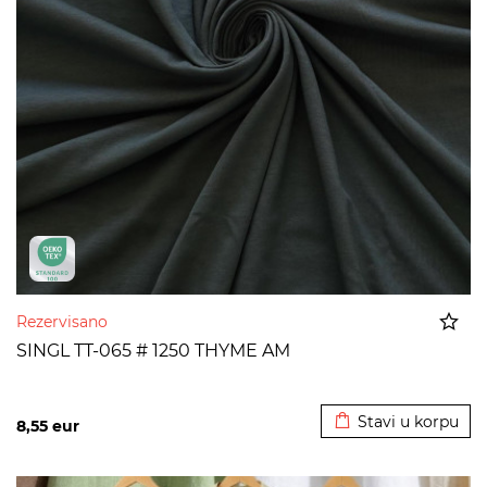
Rezervisano
SINGL TT-065 # 1250 THYME AM
Dodato u korpu
Stavi u korpu
8,55
eur