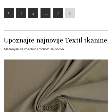
1
2
. . .
7
8
Upoznajte najnovije Textil tkanine
Materijali sa međunarodnih sajmova