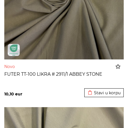
Novo
FUTER TT-100 LIKRA # 2911/1 ABBEY STONE
Dodato u korpu
Stavi u korpu
10,10
eur