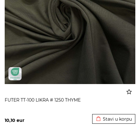
FUTER TT-100 LIKRA # 1250 THYME
Dodato u korpu
Stavi u korpu
10,10
eur