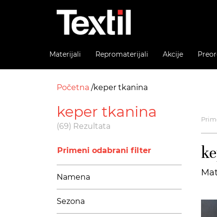
Materijali
Repromaterijali
Akcije
Preor
Početna
keper tkanina
keper tkanina
Prime
(69) Rezultata
ke
Primeni odabrani filter
Mat
Namena
Sezona