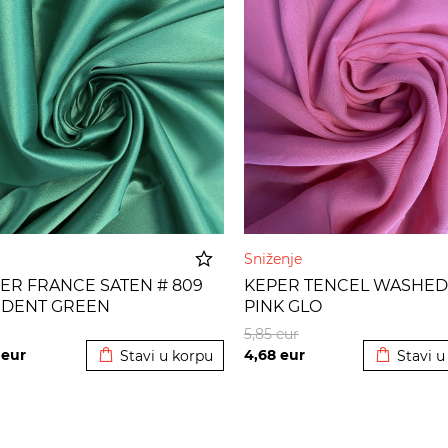
Sniženje
ER FRANCE SATEN # 809
KEPER TENCEL WASHED 
DENT GREEN
PINK GLO
Dodato u korpu
Dodato u
5,85
eur
0
eur
4,68
eur
Stavi u korpu
Stavi u