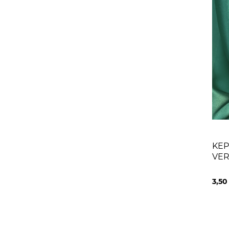
KEP
VER
3,5