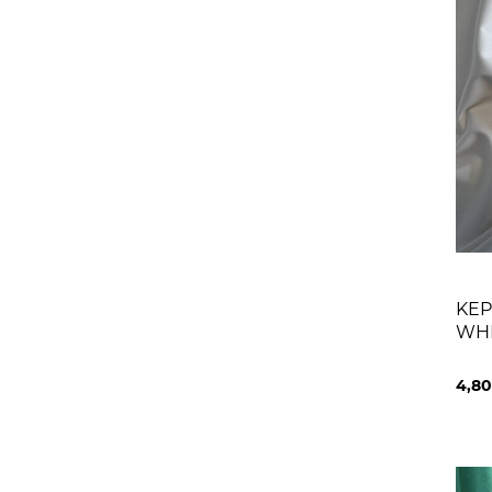
KEP
WH
4,8