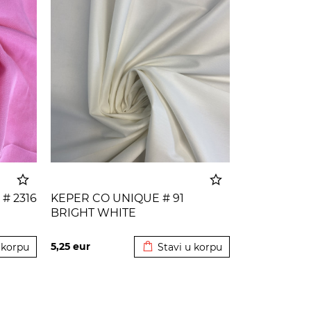
# 2316
KEPER CO UNIQUE # 91
BRIGHT WHITE
 korpu
Dodato u korpu
5,25
eur
 korpu
Stavi u korpu