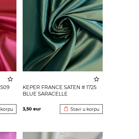
 509
KEPER FRANCE SATEN # 1725
BLUE SARACELLE
 korpu
Dodato u korpu
3,50
eur
 korpu
Stavi u korpu