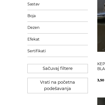
Sastav
Boja
Dezen
Efekat
Sertifikati
KEP
Sačuvaj filtere
BLA
3,5
Vrati na početna
podešavanja