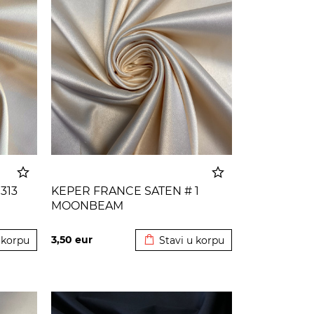
313
KEPER FRANCE SATEN # 1
MOONBEAM
 korpu
Dodato u korpu
3,50
eur
 korpu
Stavi u korpu