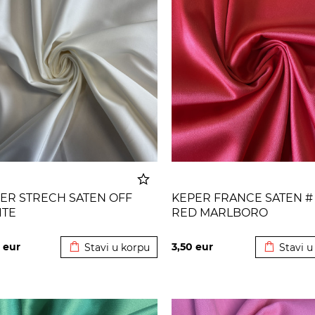
ER STRECH SATEN OFF
KEPER FRANCE SATEN #
ITE
RED MARLBORO
Dodato u korpu
Dodato u
0
eur
3,50
eur
Stavi u korpu
Stavi u