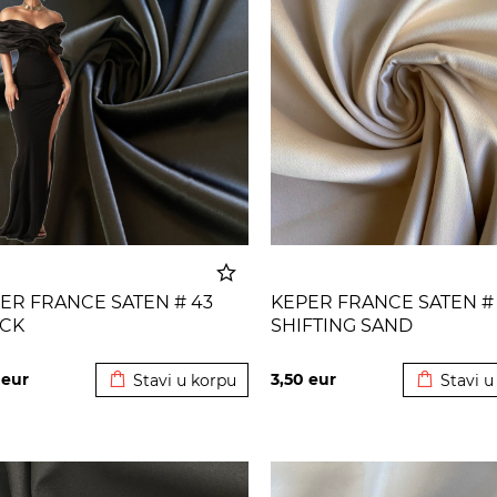
ER FRANCE SATEN # 43
KEPER FRANCE SATEN # 
CK
SHIFTING SAND
Dodato u korpu
Dodato u
0
eur
3,50
eur
Stavi u korpu
Stavi u