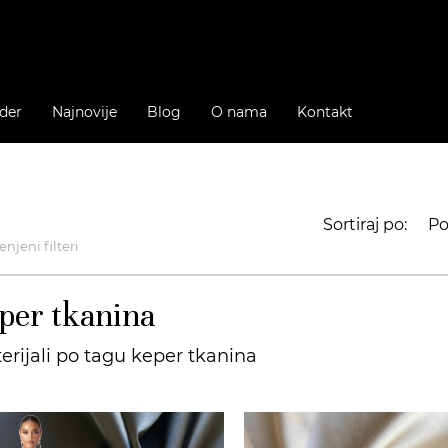
der
Najnovije
Blog
O nama
Kontakt
Sortiraj po:
Po
njeni filteri
per tkanina
erijali po tagu keper tkanina