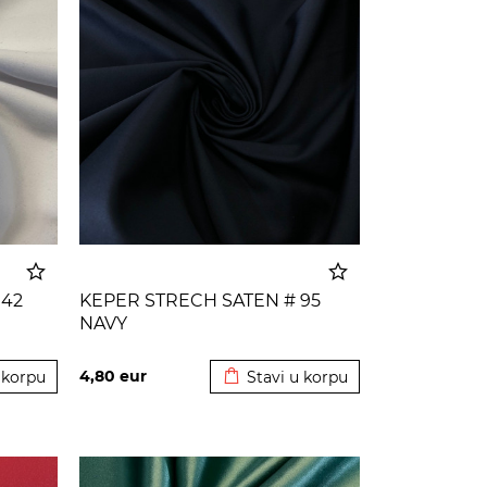
 42
KEPER STRECH SATEN # 95
NAVY
 korpu
Dodato u korpu
4,80
eur
 korpu
Stavi u korpu