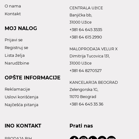
O nama
CENTRALA UžICE
Kontakt
Banjička bb,
31000 Užice
MOJ NALOG
+381 64 645 3535
+381 64 615 2990
Prijavi se
Registruj se
MALOPRODAJA VELUR X
Lista želja
Dimitrija Tucovica 131,
Narudžbine
31000 Užice
+381 64 8270527
OPŠTE INFORMACIJE
KANCELARIJA BEOGRAD
Reklamacije
Zelengorska 1G,
Uslovi korišćenja
11070 Beograd
+381 64 645 35 36
Najčešća pitanja
INO KONTAKT
Prati nas
PRODAJA BIH