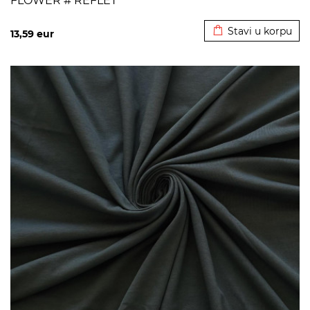
FLOWER # REFLET
Dodato u korpu
Stavi u korpu
13,59
eur