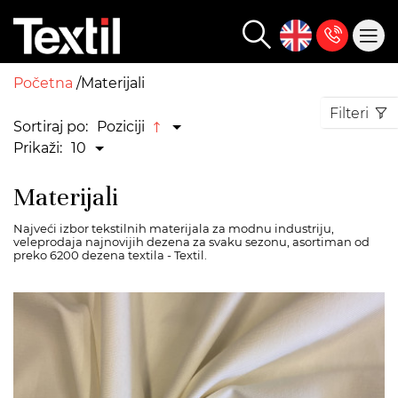
Početna
Materijali
Filteri
Sortiraj po:
Poziciji
Prikaži:
10
Materijali
Najveći izbor tekstilnih materijala za modnu industriju,
veleprodaja najnovijih dezena za svaku sezonu, asortiman od
preko 6200 dezena textila - Textil.