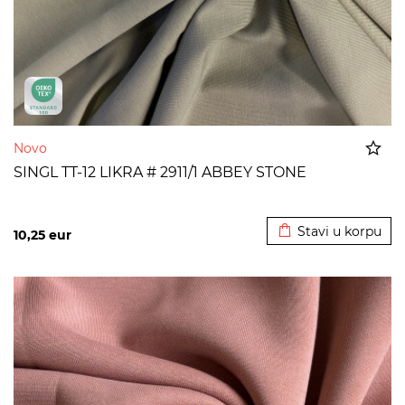
Novo
SINGL TT-12 LIKRA # 2911/1 ABBEY STONE
Dodato u korpu
Stavi u korpu
10,25
eur