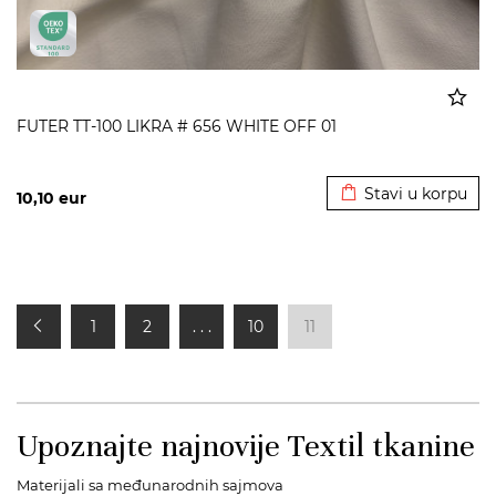
FUTER TT-100 LIKRA # 656 WHITE OFF 01
Dodato u korpu
Stavi u korpu
10,10
eur
1
2
. . .
10
11
Upoznajte najnovije Textil tkanine
Materijali sa međunarodnih sajmova