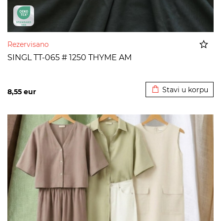
Rezervisano
SINGL TT-065 # 1250 THYME AM
Dodato u korpu
Stavi u korpu
8,55
eur
>