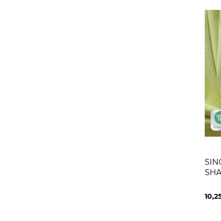
SING
SHA
10,2