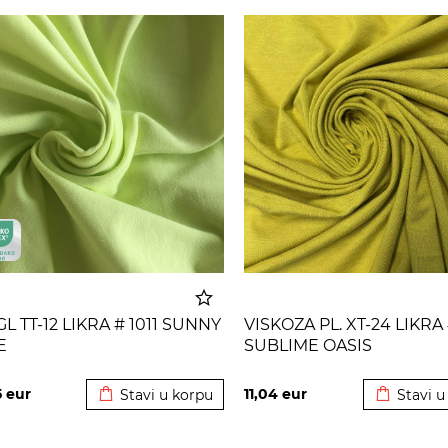
GL TT-12 LIKRA # 1011 SUNNY
VISKOZA PL. XT-24 LIKRA 
E
SUBLIME OASIS
Dodato u korpu
Dodato u
5
eur
11,04
eur
Stavi u korpu
Stavi u