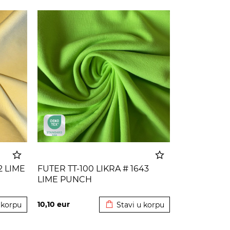
2 LIME
FUTER TT-100 LIKRA # 1643
LIME PUNCH
 korpu
Dodato u korpu
10,10
eur
 korpu
Stavi u korpu