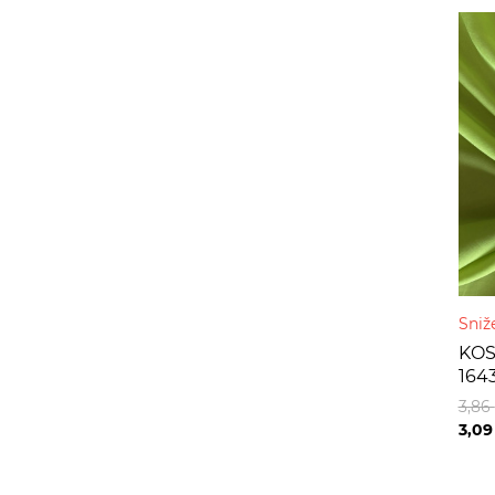
Sniž
KOS
164
3,86
3,0