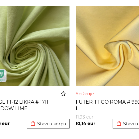
Sniženje
L TT-12 LIKRA # 1711
FUTER TT CO ROMA # 99
DOW LIME
L
Dodato u korpu
Dodato u
11,93
eur
5
eur
10,14
eur
Stavi u korpu
Stavi u