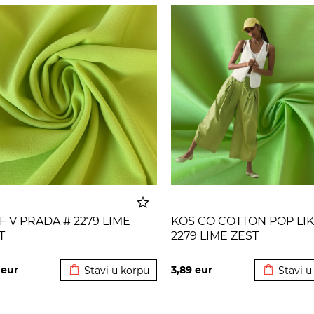
F V PRADA # 2279 LIME
KOS CO COTTON POP LIK
T
2279 LIME ZEST
Dodato u korpu
Dodato u
6
eur
3,89
eur
Stavi u korpu
Stavi u