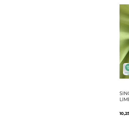
SIN
LIM
10,2