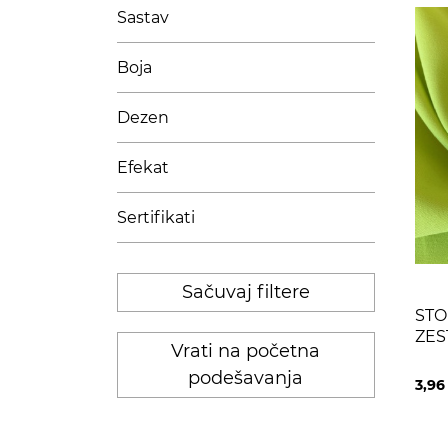
Sastav
Boja
Dezen
Efekat
Sertifikati
Sačuvaj filtere
STO
ZES
Vrati na početna
podešavanja
3,9