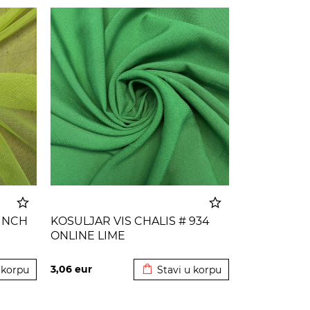
PUNCH
KOSULJAR VIS CHALIS # 934
ONLINE LIME
 korpu
Dodato u korpu
3,06
eur
 korpu
Stavi u korpu