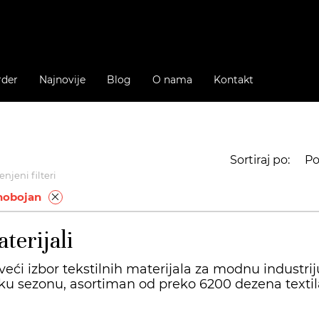
rder
Najnovije
Blog
O nama
Kontakt
Sortiraj po:
Po
njeni filteri
nobojan
terijali
veći izbor tekstilnih materijala za modnu industrij
ku sezonu, asortiman od preko 6200 dezena textila 