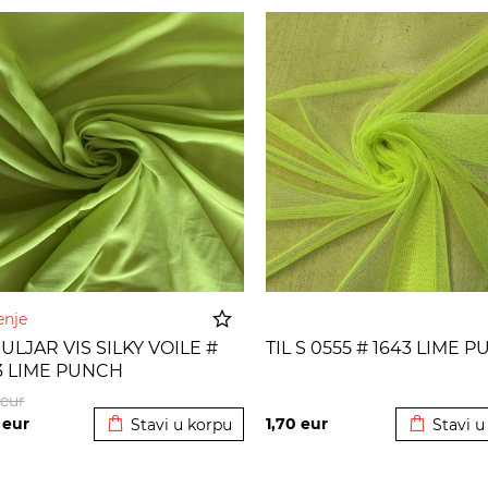
enje
ULJAR VIS SILKY VOILE #
TIL S 0555 # 1643 LIME 
3 LIME PUNCH
Dodato u korpu
Dodato u
eur
9
eur
1,70
eur
Stavi u korpu
Stavi u