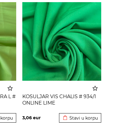
RA L #
KOSULJAR VIS CHALIS # 934/1
ONLINE LIME
 korpu
Dodato u korpu
3,06
eur
 korpu
Stavi u korpu