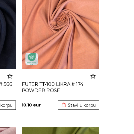
# 566
FUTER TT-100 LIKRA # 174
POWDER ROSE
 korpu
Dodato u korpu
10,10
eur
 korpu
Stavi u korpu