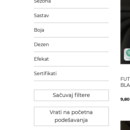
Sezona
Sastav
Boja
Dezen
Efekat
Sertifikati
FUT
BLA
Sačuvaj filtere
9,8
Vrati na početna
podešavanja