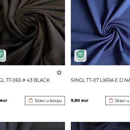
GL TT-065 # 43 BLACK
SINGL TT-07 LIKRA E D N
Dodato u korpu
Dodato u
eur
9,80
eur
Stavi u korpu
Stavi u