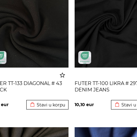
ER TT-133 DIAGONAL # 43
FUTER TT-100 LIKRA # 29
CK
DENIM JEANS
Dodato u korpu
Dodato u
0
eur
10,10
eur
Stavi u korpu
Stavi u