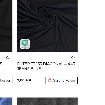
71
FUTER TT-133 DIAGONAL # 443
JEANS BLUE
 korpu
Dodato u korpu
9,80
eur
 korpu
Stavi u korpu