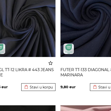
GL TT-12 LIKRA # 443 JEANS
FUTER TT-133 DIAGONAL 
UE
MARINARA
Dodato u korpu
Dodato u
5
eur
9,80
eur
Stavi u korpu
Stavi u