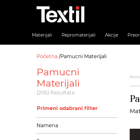
Materijali
Repromaterijali
Akcije
Preor
Početna
Pamucni Materijali
Pamucni
Prime
Materijali
(206) Rezultata
Pa
Primeni odabrani filter
Mat
Namena