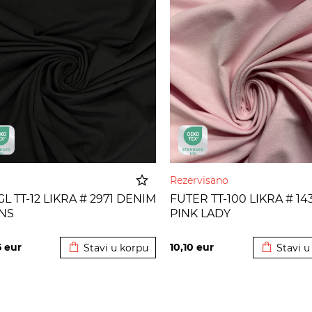
Rezervisano
GL TT-12 LIKRA # 2971 DENIM
FUTER TT-100 LIKRA # 14
NS
PINK LADY
Dodato u korpu
Dodato u
5
eur
10,10
eur
Stavi u korpu
Stavi u