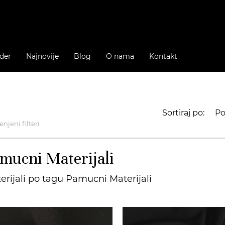
der
Najnovije
Blog
O nama
Kontakt
Sortiraj po:
Po
njeni filteri
mucni Materijali
erijali po tagu Pamucni Materijali