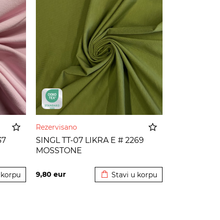
Rezervisano
37
SINGL TT-07 LIKRA E # 2269
MOSSTONE
 korpu
Dodato u korpu
9,80
eur
 korpu
Stavi u korpu