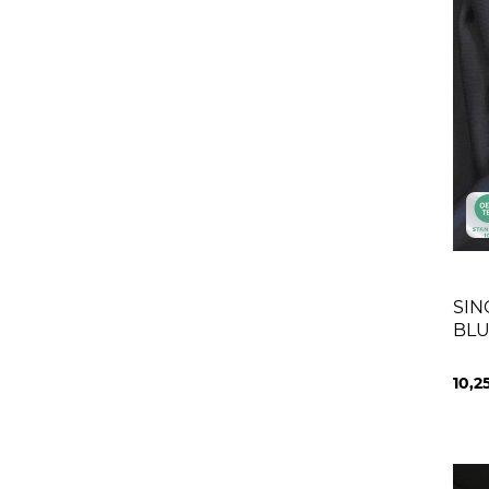
SIN
BL
10,2