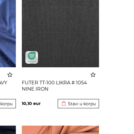
AVY
FUTER TT-100 LIKRA # 1054
NINE IRON
 korpu
Dodato u korpu
10,10
eur
 korpu
Stavi u korpu