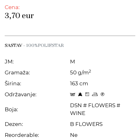
Cena:
3,70
eur
SASTAV
- 100%POLIESTAR
JM:
M
2
Gramaža:
50 g/m
Širina:
163 cm
Održavanje:
s 8 Z o C
DSN # FLOWERS #
Boja:
WINE
Dezen:
B FLOWERS
Reorderable:
Ne