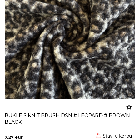
BUKLE S KNIT BRUSH DSN # LEOPARD # BROWN
BLACK
Dodato u korpu
Stavi u korpu
7,27
eur