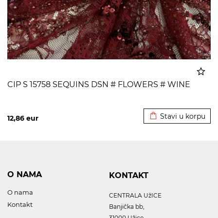
CIP S 15758 SEQUINS DSN # FLOWERS # WINE
Dodato u korpu
Stavi u korpu
12,86
eur
O NAMA
KONTAKT
O nama
CENTRALA UžICE
Kontakt
Banjička bb,
31000 Užice