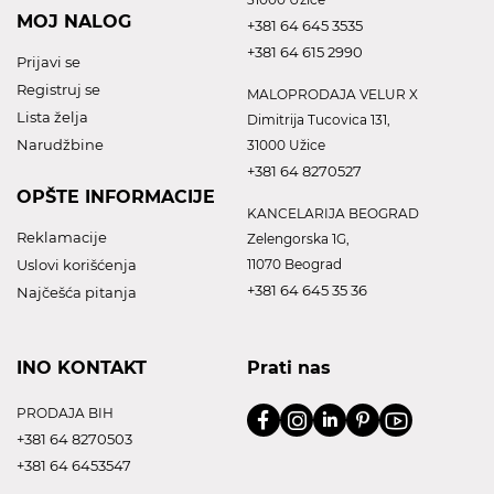
MOJ NALOG
+381 64 645 3535
+381 64 615 2990
Prijavi se
Registruj se
MALOPRODAJA VELUR X
Lista želja
Dimitrija Tucovica 131,
Narudžbine
31000 Užice
+381 64 8270527
OPŠTE INFORMACIJE
KANCELARIJA BEOGRAD
Reklamacije
Zelengorska 1G,
Uslovi korišćenja
11070 Beograd
+381 64 645 35 36
Najčešća pitanja
INO KONTAKT
Prati nas
PRODAJA BIH
+381 64 8270503
+381 64 6453547