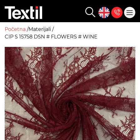
Početna
Materijali
CIP S 15758 DSN # FLOWERS # WINE