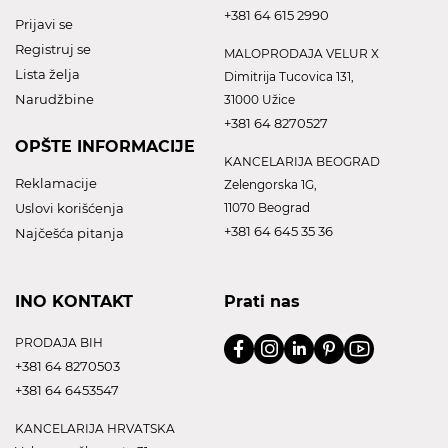
+381 64 615 2990
Prijavi se
Registruj se
MALOPRODAJA VELUR X
Lista želja
Dimitrija Tucovica 131,
Narudžbine
31000 Užice
+381 64 8270527
OPŠTE INFORMACIJE
KANCELARIJA BEOGRAD
Reklamacije
Zelengorska 1G,
Uslovi korišćenja
11070 Beograd
+381 64 645 35 36
Najčešća pitanja
INO KONTAKT
Prati nas
PRODAJA BIH
+381 64 8270503
+381 64 6453547
KANCELARIJA HRVATSKA