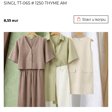
SINGL TT-065 # 1250 THYME AM
Dodato u korpu
Stavi u korpu
8,55
eur
>