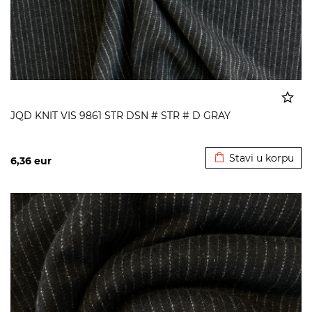
JQD KNIT VIS 9861 STR DSN # STR # D GRAY
Dodato u korpu
Stavi u korpu
6,36
eur