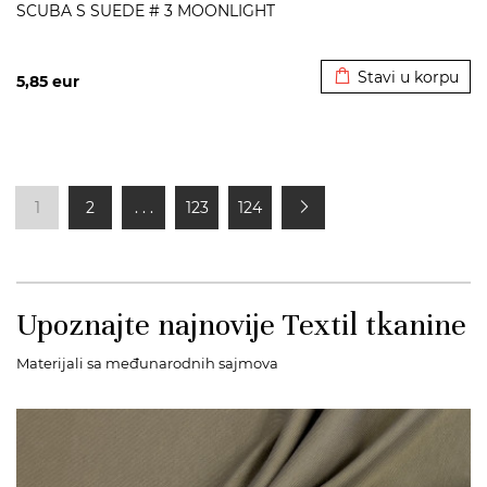
SCUBA S SUEDE # 3 MOONLIGHT
Dodato u korpu
Stavi u korpu
5,85
eur
1
2
. . .
123
124
Upoznajte najnovije Textil tkanine
Materijali sa međunarodnih sajmova