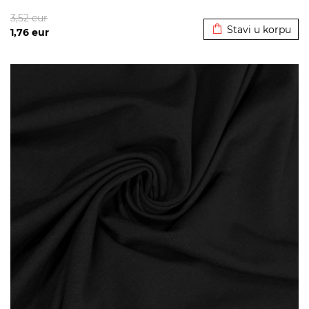
Dodato u korpu
3,52
eur
Stavi u korpu
1,76
eur