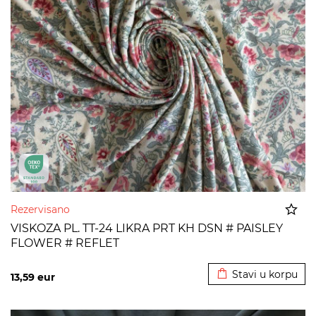
Rezervisano
VISKOZA PL. TT-24 LIKRA PRT KH DSN # PAISLEY
FLOWER # REFLET
Dodato u korpu
Stavi u korpu
13,59
eur