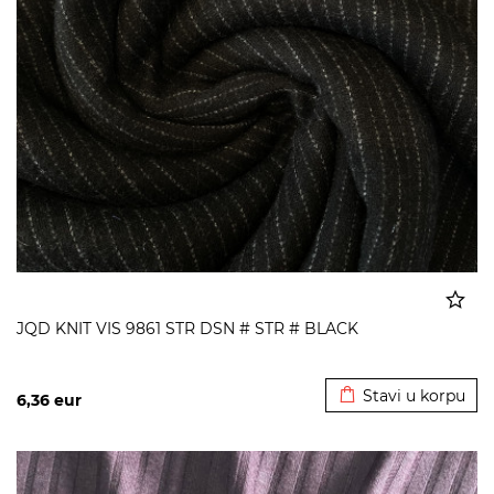
JQD KNIT VIS 9861 STR DSN # STR # BLACK
Dodato u korpu
Stavi u korpu
6,36
eur