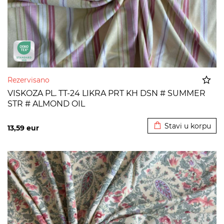
Rezervisano
VISKOZA PL. TT-24 LIKRA PRT KH DSN # SUMMER
STR # ALMOND OIL
Dodato u korpu
Stavi u korpu
13,59
eur