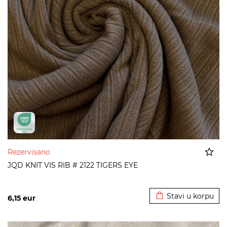
Rezervisano
JQD KNIT VIS RIB # 2122 TIGERS EYE
Dodato u korpu
Stavi u korpu
6,15
eur