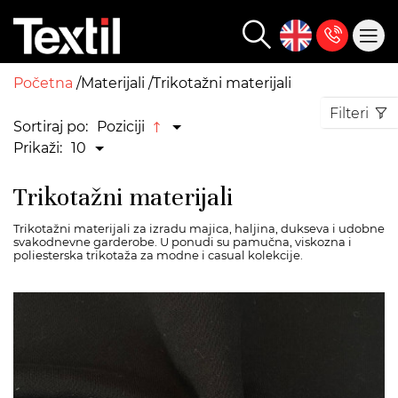
Početna
Materijali
Trikotažni materijali
Filteri
Sortiraj po:
Poziciji
Prikaži:
10
Trikotažni materijali
Trikotažni materijali za izradu majica, haljina, dukseva i udobne
svakodnevne garderobe. U ponudi su pamučna, viskozna i
poliesterska trikotaža za modne i casual kolekcije.