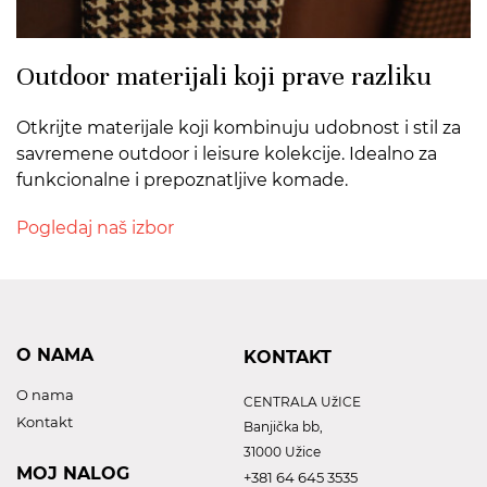
Outdoor materijali koji prave razliku
Otkrijte materijale koji kombinuju udobnost i stil za
savremene outdoor i leisure kolekcije. Idealno za
funkcionalne i prepoznatljive komade.
Pogledaj naš izbor
O NAMA
KONTAKT
O nama
CENTRALA UžICE
Kontakt
Banjička bb,
31000 Užice
MOJ NALOG
+381 64 645 3535