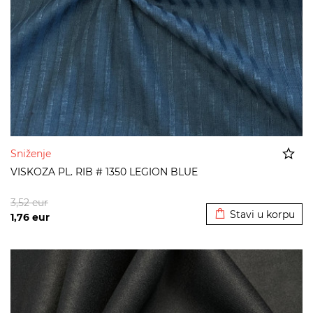
Sniženje
VISKOZA PL. RIB # 1350 LEGION BLUE
Dodato u korpu
3,52
eur
Stavi u korpu
1,76
eur