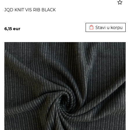
JQD KNIT VIS RIB BLACK
Dodato u korpu
Stavi u korpu
6,15
eur