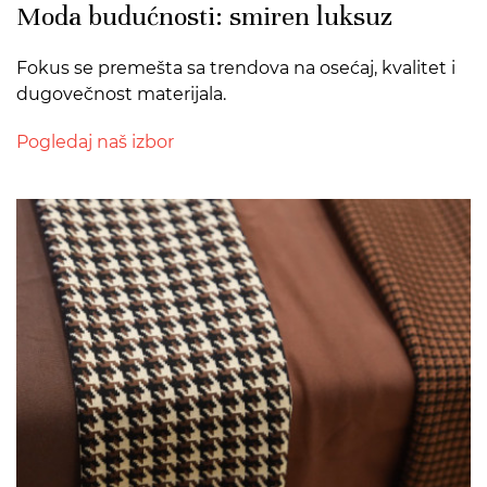
Moda budućnosti: smiren luksuz
Fokus se premešta sa trendova na osećaj, kvalitet i
dugovečnost materijala.
Pogledaj naš izbor
>