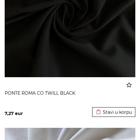
PONTE ROMA CO TWILL BLACK
Dodato u korpu
Stavi u korpu
7,27
eur