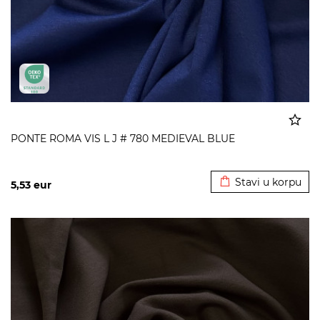
PONTE ROMA VIS L J # 780 MEDIEVAL BLUE
Dodato u korpu
Stavi u korpu
5,53
eur