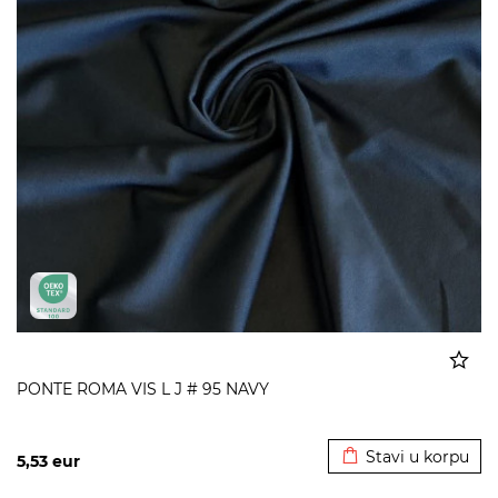
PONTE ROMA VIS L J # 95 NAVY
Dodato u korpu
Stavi u korpu
5,53
eur