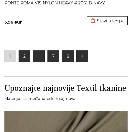
PONTE ROMA VIS NYLON HEAVY # 2061 D NAVY
Dodato u korpu
Stavi u korpu
5,96
eur
1
2
. . .
7
8
Upoznajte najnovije Textil tkanine
Materijali sa međunarodnih sajmova