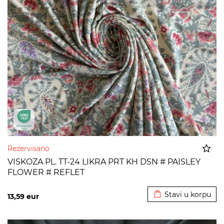
Rezervisano
VISKOZA PL. TT-24 LIKRA PRT KH DSN # PAISLEY
FLOWER # REFLET
Dodato u korpu
Stavi u korpu
13,59
eur