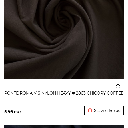
PONTE ROMA VIS NYLON HEAVY # 2863 CHICORY COFFEE
Dodato u korpu
Stavi u korpu
5,96
eur