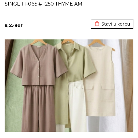
SINGL TT-065 # 1250 THYME AM
Dodato u korpu
Stavi u korpu
8,55
eur
>