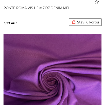
PONTE ROMA VIS L J # 2197 DENIM MEL
Dodato u korpu
Stavi u korpu
5,53
eur