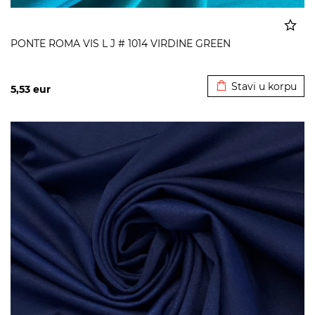
PONTE ROMA VIS L J # 1014 VIRDINE GREEN
Dodato u korpu
Stavi u korpu
5,53
eur