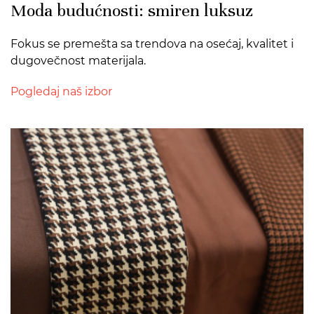
Moda budućnosti: smiren luksuz
Fokus se premešta sa trendova na osećaj, kvalitet i
dugovečnost materijala.
Pogledaj naš izbor
>