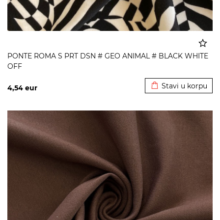
PONTE ROMA S PRT DSN # GEO ANIMAL # BLACK WHITE
OFF
Dodato u korpu
Stavi u korpu
4,54
eur