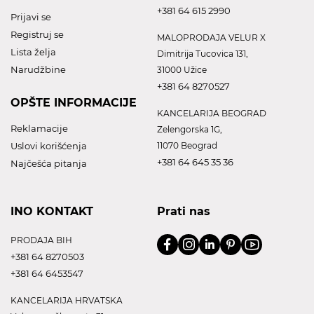
+381 64 615 2990
Prijavi se
Registruj se
MALOPRODAJA VELUR X
Lista želja
Dimitrija Tucovica 131,
Narudžbine
31000 Užice
+381 64 8270527
OPŠTE INFORMACIJE
KANCELARIJA BEOGRAD
Reklamacije
Zelengorska 1G,
Uslovi korišćenja
11070 Beograd
+381 64 645 35 36
Najčešća pitanja
INO KONTAKT
Prati nas
PRODAJA BIH
+381 64 8270503
+381 64 6453547
KANCELARIJA HRVATSKA