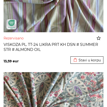
Rezervisano
VISKOZA PL. TT-24 LIKRA PRT KH DSN # SUMMER
STR # ALMOND OIL
Dodato u korpu
Stavi u korpu
13,59
eur