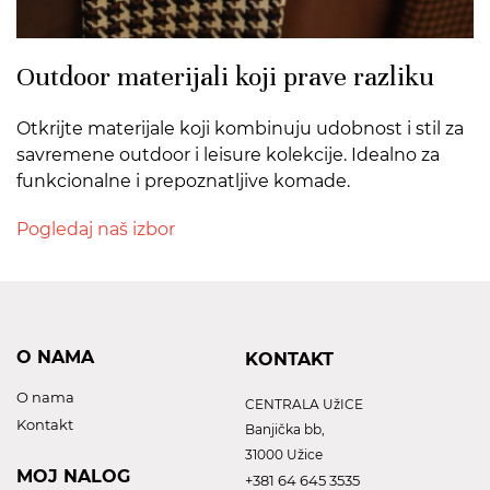
Outdoor materijali koji prave razliku
Otkrijte materijale koji kombinuju udobnost i stil za
savremene outdoor i leisure kolekcije. Idealno za
funkcionalne i prepoznatljive komade.
Pogledaj naš izbor
O NAMA
KONTAKT
O nama
CENTRALA UžICE
Kontakt
Banjička bb,
31000 Užice
MOJ NALOG
+381 64 645 3535