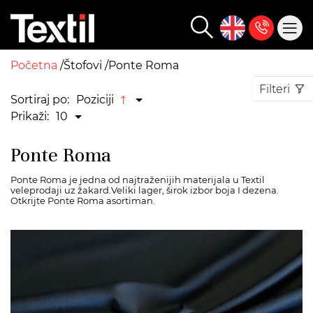
Početna
Štofovi
Ponte Roma
Filteri
Sortiraj po:
Poziciji
Prikaži:
10
Ponte Roma
Ponte Roma je jedna od najtraženijih materijala u Textil
veleprodaji uz žakard.Veliki lager, širok izbor boja I dezena.
Otkrijte Ponte Roma asortiman.