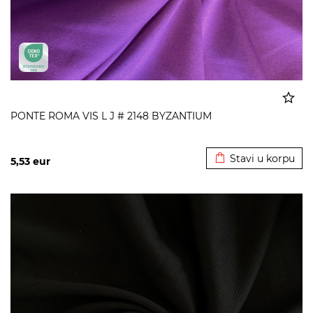
PONTE ROMA VIS L J # 2148 BYZANTIUM
Dodato u korpu
Stavi u korpu
5,53
eur