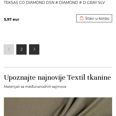
TEKSAS CO DIAMOND DSN # DIAMOND # D GRAY SLV
Dodato u korpu
Stavi u korpu
5,97
eur
1
2
Upoznajte najnovije Textil tkanine
Materijali sa međunarodnih sajmova