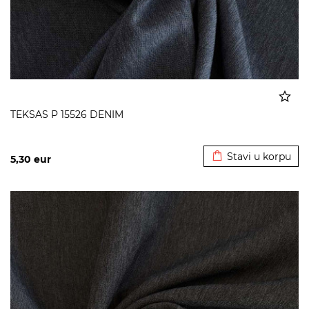
TEKSAS P 15526 DENIM
Dodato u korpu
Stavi u korpu
5,30
eur