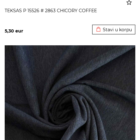
TEKSAS P 15526 # 2863 CHICORY COFFEE
Dodato u korpu
Stavi u korpu
5,30
eur