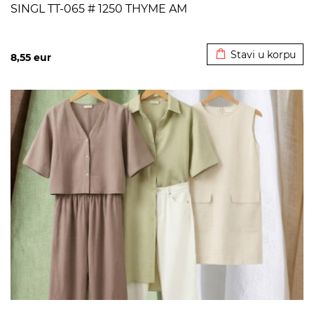
SINGL TT-065 # 1250 THYME AM
Dodato u korpu
Stavi u korpu
8,55
eur
>