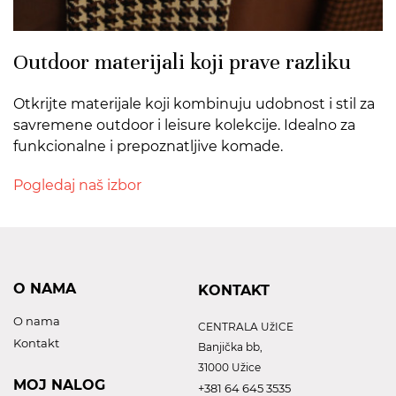
Outdoor materijali koji prave razliku
Otkrijte materijale koji kombinuju udobnost i stil za
savremene outdoor i leisure kolekcije. Idealno za
funkcionalne i prepoznatljive komade.
Pogledaj naš izbor
O NAMA
KONTAKT
O nama
CENTRALA UžICE
Kontakt
Banjička bb,
31000 Užice
MOJ NALOG
+381 64 645 3535