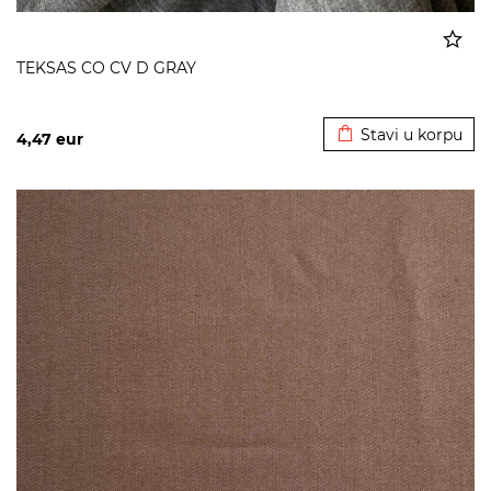
TEKSAS CO CV D GRAY
Dodato u korpu
Stavi u korpu
4,47
eur