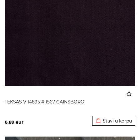
TEKSAS V 14895 # 1567 GAINSBORO
Dodato u korpu
Stavi u korpu
6,89
eur