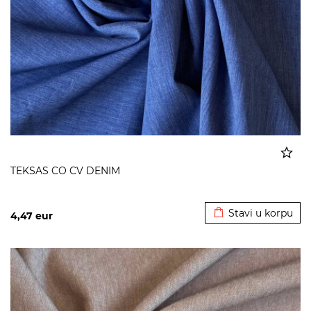
TEKSAS CO CV DENIM
Dodato u korpu
Stavi u korpu
4,47
eur