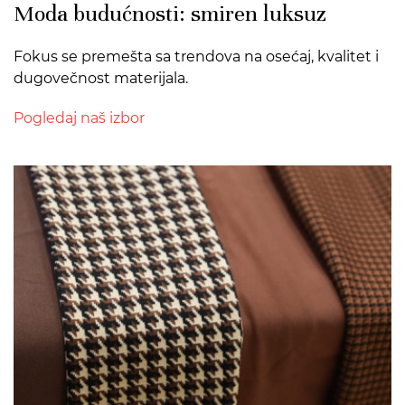
Moda budućnosti: smiren luksuz
Fokus se premešta sa trendova na osećaj, kvalitet i
dugovečnost materijala.
Pogledaj naš izbor
>