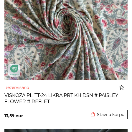
Rezervisano
VISKOZA PL. TT-24 LIKRA PRT KH DSN # PAISLEY
FLOWER # REFLET
Dodato u korpu
Stavi u korpu
13,59
eur