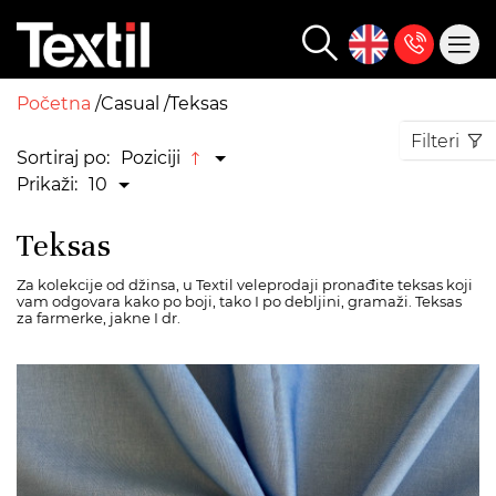
Početna
Casual
Teksas
Filteri
Sortiraj po:
Poziciji
Prikaži:
10
Teksas
Za kolekcije od džinsa, u Textil veleprodaji pronađite teksas koji
vam odgovara kako po boji, tako I po debljini, gramaži. Teksas
za farmerke, jakne I dr.