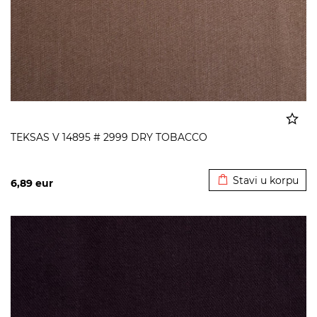
TEKSAS V 14895 # 2999 DRY TOBACCO
Dodato u korpu
Stavi u korpu
6,89
eur