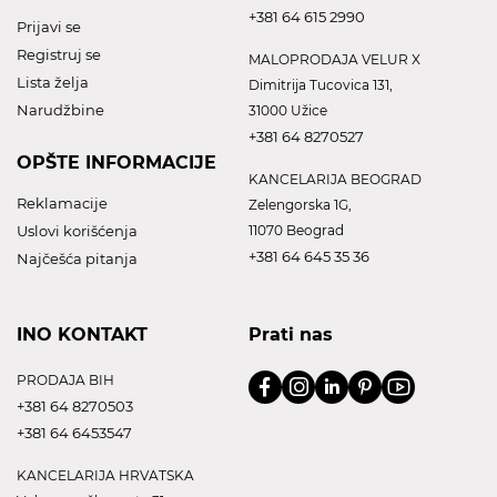
+381 64 615 2990
Prijavi se
Registruj se
MALOPRODAJA VELUR X
Lista želja
Dimitrija Tucovica 131,
Narudžbine
31000 Užice
+381 64 8270527
OPŠTE INFORMACIJE
KANCELARIJA BEOGRAD
Reklamacije
Zelengorska 1G,
Uslovi korišćenja
11070 Beograd
+381 64 645 35 36
Najčešća pitanja
INO KONTAKT
Prati nas
PRODAJA BIH
+381 64 8270503
+381 64 6453547
KANCELARIJA HRVATSKA