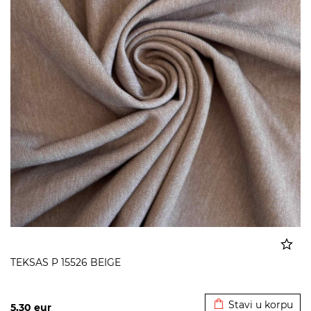
TEKSAS P 15526 BEIGE
Dodato u korpu
Stavi u korpu
5,30
eur