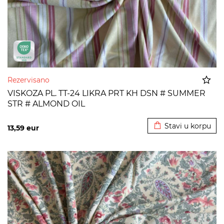
Rezervisano
VISKOZA PL. TT-24 LIKRA PRT KH DSN # SUMMER
STR # ALMOND OIL
Dodato u korpu
Stavi u korpu
13,59
eur