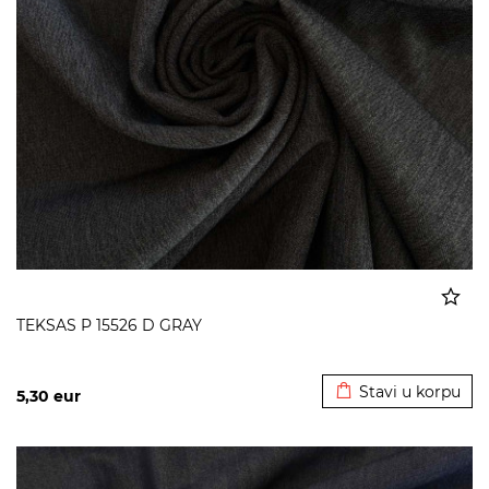
TEKSAS P 15526 D GRAY
Dodato u korpu
Stavi u korpu
5,30
eur