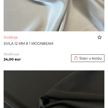
Sniženje
SVILA 12 MM # 1 MOONBEAM
Dodato u korpu
30,00
eur
Stavi u korpu
24,00
eur