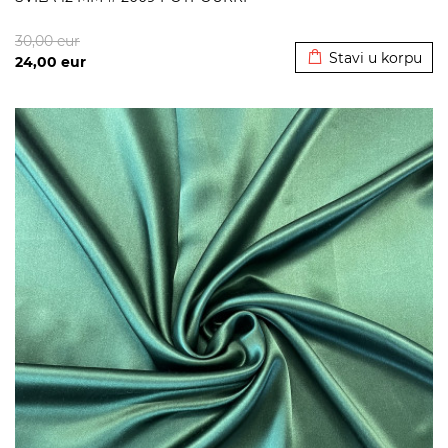
Dodato u korpu
30,00
eur
Stavi u korpu
24,00
eur