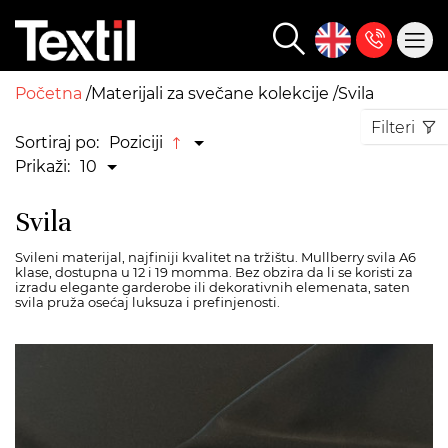
Početna
Materijali za svečane kolekcije
Svila
Filteri
Sortiraj po:
Poziciji
Prikaži:
10
Svila
Svileni materijal, najfiniji kvalitet na tržištu. Mullberry svila A6
klase, dostupna u 12 i 19 momma. Bez obzira da li se koristi za
izradu elegante garderobe ili dekorativnih elemenata, saten
svila pruža osećaj luksuza i prefinjenosti.