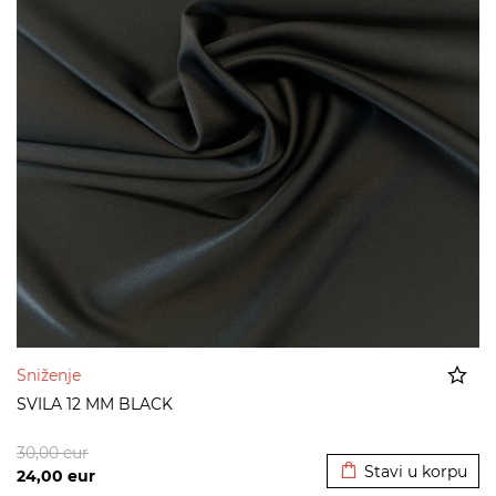
Sniženje
SVILA 12 MM BLACK
Dodato u korpu
30,00
eur
Stavi u korpu
24,00
eur