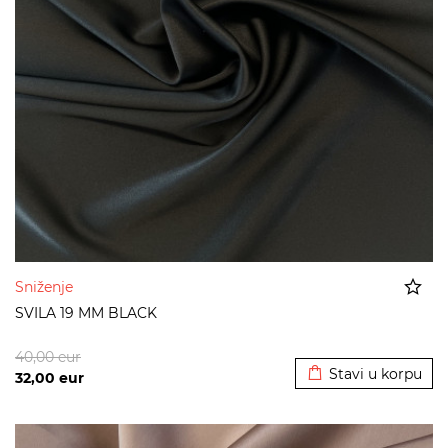
Sniženje
SVILA 19 MM BLACK
Dodato u korpu
40,00
eur
Stavi u korpu
32,00
eur