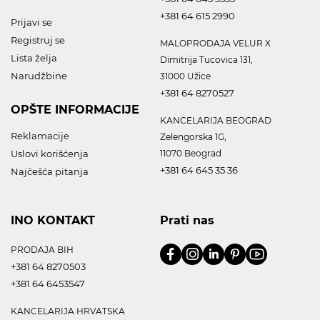
+381 64 615 2990
Prijavi se
Registruj se
MALOPRODAJA VELUR X
Lista želja
Dimitrija Tucovica 131,
Narudžbine
31000 Užice
+381 64 8270527
OPŠTE INFORMACIJE
KANCELARIJA BEOGRAD
Reklamacije
Zelengorska 1G,
Uslovi korišćenja
11070 Beograd
+381 64 645 35 36
Najčešća pitanja
INO KONTAKT
Prati nas
PRODAJA BIH
+381 64 8270503
+381 64 6453547
KANCELARIJA HRVATSKA