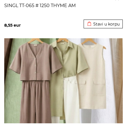
SINGL TT-065 # 1250 THYME AM
Dodato u korpu
Stavi u korpu
8,55
eur
>