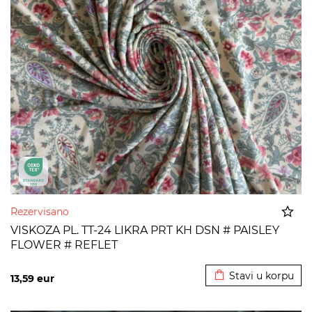
Rezervisano
VISKOZA PL. TT-24 LIKRA PRT KH DSN # PAISLEY
FLOWER # REFLET
Dodato u korpu
Stavi u korpu
13,59
eur