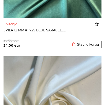
Sniženje
SVILA 12 MM # 1725 BLUE SARACELLE
Dodato u korpu
30,00
eur
Stavi u korpu
24,00
eur