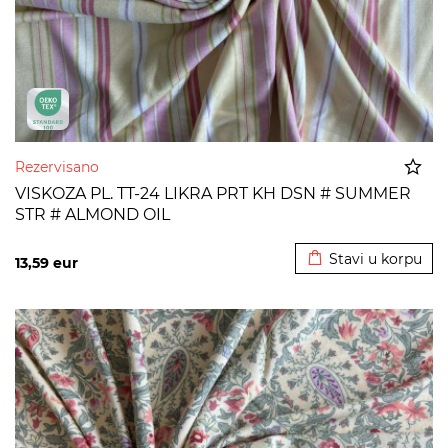
Rezervisano
VISKOZA PL. TT-24 LIKRA PRT KH DSN # SUMMER
STR # ALMOND OIL
Dodato u korpu
Stavi u korpu
13,59
eur