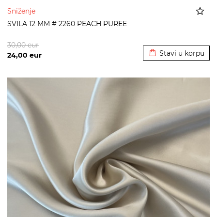
Sniženje
SVILA 12 MM # 2260 PEACH PUREE
Dodato u korpu
30,00
eur
Stavi u korpu
24,00
eur