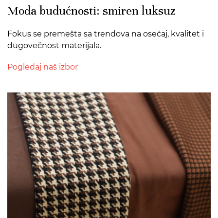
Moda budućnosti: smiren luksuz
Fokus se premešta sa trendova na osećaj, kvalitet i
dugovečnost materijala.
Pogledaj naš izbor
>