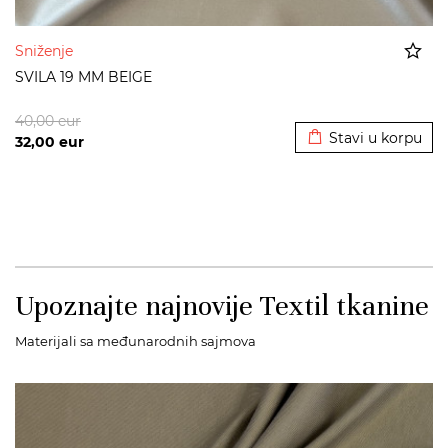
Sniženje
SVILA 19 MM BEIGE
Dodato u korpu
40,00
eur
Stavi u korpu
32,00
eur
Upoznajte najnovije Textil tkanine
Materijali sa međunarodnih sajmova