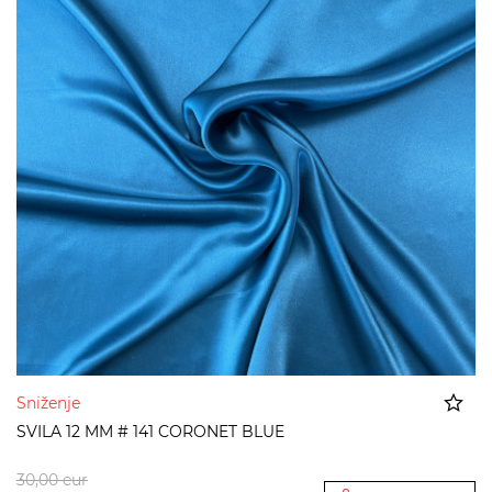
Sniženje
SVILA 12 MM # 141 CORONET BLUE
Dodato u korpu
30,00
eur