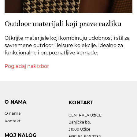
Outdoor materijali koji prave razliku
Otkrijte materijale koji kombinuju udobnost i stil za
savremene outdoor i leisure kolekcije. Idealno za
funkcionalne i prepoznatljive komade.
Pogledaj naš izbor
O NAMA
KONTAKT
O nama
CENTRALA UžICE
Kontakt
Banjička bb,
31000 Užice
MOJ NALOG
+381 64 645 3535