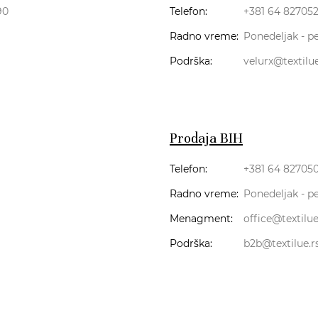
90
Telefon:
+381 64 82705
Radno vreme:
Ponedeljak - pe
Podrška:
velurx@textilue
Prodaja BIH
Telefon:
+381 64 82705
Radno vreme:
Ponedeljak - pe
Menagment:
office@textilue
Podrška:
b2b@textilue.r