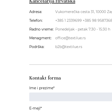
Kancelarija Hrvatska
Adresa:
Vukomerečka cesta 31, 10000 Za
Telefon:
+385 1 2339699
+385 98 958736
Radno vreme:
Ponedeljak - petak 7:30 - 15:30 h
Menagment:
office@textilue.rs
Podrška:
b2b@textilue.rs
Kontakt forma
Ime i prezime*
E-mejl*