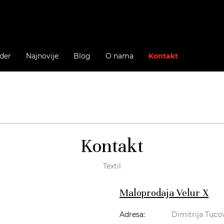
der
Najnovije
Blog
O nama
Kontakt
Kontakt
Textil
Maloprodaja Velur X
Adresa:
Dimitrija Tucov