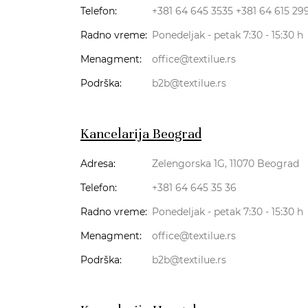
Telefon:
+381 64 645 3535
+381 64 615 29
Radno vreme:
Ponedeljak - petak 7:30 - 15:30 h
Menagment:
office@textilue.rs
Podrška:
b2b@textilue.rs
Kancelarija Beograd
Adresa:
Zelengorska 1G, 11070 Beograd
Telefon:
+381 64 645 35 36
Radno vreme:
Ponedeljak - petak 7:30 - 15:30 h
Menagment:
office@textilue.rs
Podrška:
b2b@textilue.rs