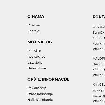
O NAMA
KONT
O nama
CENTRA
Kontakt
Banjičk
31000 U
MOJ NALOG
+381 64 
+381 64 
Prijavi se
Registruj se
MALOPR
Lista želja
Dimitrij
Narudžbine
31000 U
+381 64
OPŠTE INFORMACIJE
KANCEL
Reklamacije
Zelengo
Uslovi korišćenja
11070 B
Najčešća pitanja
+381 64 