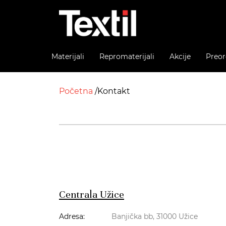
Materijali
Repromaterijali
Akcije
Preor
Početna
Kontakt
Centrala Užice
Adresa:
Banjička bb, 31000 Užice