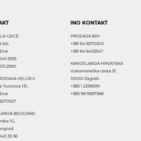
AKT
INO KONTAKT
LA UžICE
PRODAJA BIH
a bb,
+381 64 8270503
žice
+381 64 6453547
645 3535
KANCELARIJA HRVATSKA
615 2990
Vukomerečka cesta 31,
ODAJA VELUR X
10000 Zagreb
a Tucovica 131,
+385 1 2339699
žice
+385 98 9587368
 8270527
ARIJA BEOGRAD
rska 1G,
eograd
645 35 36