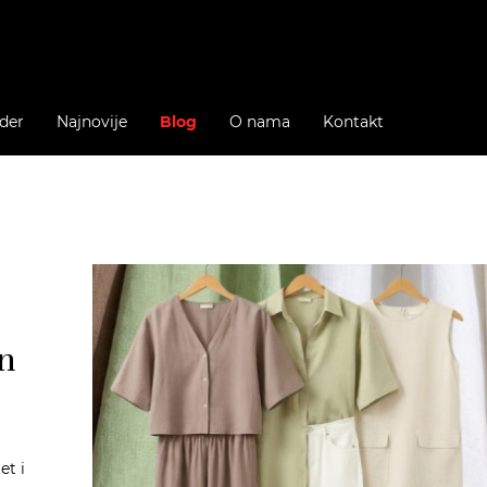
der
Najnovije
Blog
O nama
Kontakt
n
et i