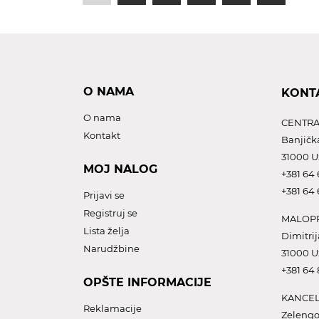
O NAMA
KONT
O nama
CENTRA
Kontakt
Banjičk
31000 U
MOJ NALOG
+381 64 
+381 64 
Prijavi se
Registruj se
MALOPR
Lista želja
Dimitrij
Narudžbine
31000 U
+381 64
OPŠTE INFORMACIJE
KANCEL
Reklamacije
Zelengo