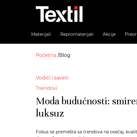
Materijali
Repromaterijali
Akcije
Preor
Početna
Blog
Vodiči i saveti
Trendovi
Moda budućnosti: smire
luksuz
Fokus se premešta sa trendova na osećaj, kvalit