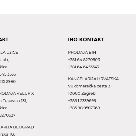
AKT
INO KONTAKT
LA UžICE
PRODAJA BIH
a bb,
+381 64 8270503
žice
+381 64 6453547
645 3535
KANCELARIJA HRVATSKA
615 2990
Vukomerečka cesta 31,
ODAJA VELUR X
10000 Zagreb
a Tucovica 131,
+385 1 2339699
žice
+385 98 9587368
 8270527
ARIJA BEOGRAD
rska 1G,