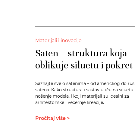
Materijali i inovacije
Saten – struktura koja
oblikuje siluetu i pokret
Saznajte sve o satenima – od američkog do ru
satena. Kako struktura i sastav utiču na siluetu 
nošenje modela, i koji materijali su idealni za
arhitektonske i večernje kreacije.
Pročitaj više >