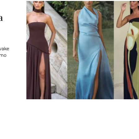
a
svake
samo