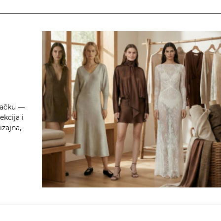
tačku —
kcija i
izajna,