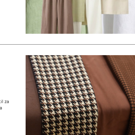
il za
za