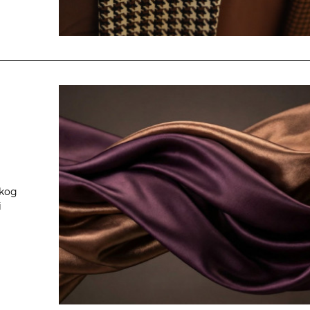
skog
i