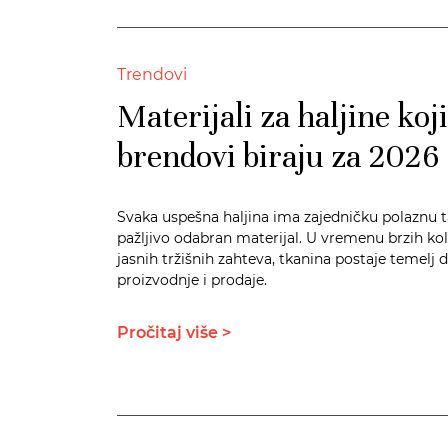
Trendovi
Materijali za haljine koji
brendovi biraju za 2026
Svaka uspešna haljina ima zajedničku polaznu 
pažljivo odabran materijal. U vremenu brzih kole
jasnih tržišnih zahteva, tkanina postaje temelj d
proizvodnje i prodaje.
Pročitaj više >