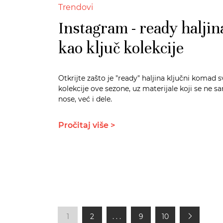
Trendovi
Instagram - ready haljin
kao ključ kolekcije
Otkrijte zašto je "ready" haljina ključni komad 
kolekcije ove sezone, uz materijale koji se ne 
nose, već i dele.
Pročitaj više >
1
2
. . .
9
10