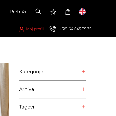
Moj profil
+381 64 645 35 35
Registrujte se kako biste ostvarili mogućnost za kupovinu
Kategorije
Arhiva
Tagovi