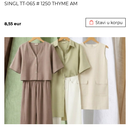
SINGL TT-065 # 1250 THYME AM
Dodato u korpu
Stavi u korpu
8,55
eur
>