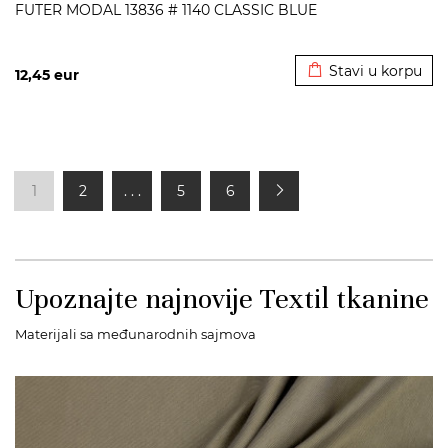
FUTER MODAL 13836 # 1140 CLASSIC BLUE
Dodato u korpu
Stavi u korpu
12,45
eur
1
2
. . .
5
6
Upoznajte najnovije Textil tkanine
Materijali sa međunarodnih sajmova