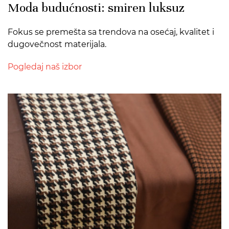
Moda budućnosti: smiren luksuz
Fokus se premešta sa trendova na osećaj, kvalitet i
dugovečnost materijala.
Pogledaj naš izbor
>