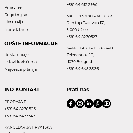
+381 64 615 2990
Prijavi se
Registruj se
MALOPRODAJA VELUR X
Lista želja
Dimitrija Tucovica 131,
Narudžbine
31000 Užice
+381 64 8270527
OPŠTE INFORMACIJE
KANCELARIJA BEOGRAD
Reklamacije
Zelengorska 1G,
Uslovi korišćenja
11070 Beograd
+381 64 645 35 36
Najčešća pitanja
INO KONTAKT
Prati nas
PRODAJA BIH
+381 64 8270503
+381 64 6453547
KANCELARIJA HRVATSKA