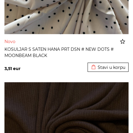
Novo
KOSULJAR S SATEN HANA PRT DSN # NEW DOTS #
MOONBEAM BLACK
Dodato u korpu
Stavi u korpu
3,51
eur