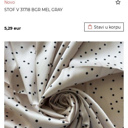
Novo
STOF V 31718 BGR MEL GRAY
Dodato u korpu
Stavi u korpu
5,29
eur