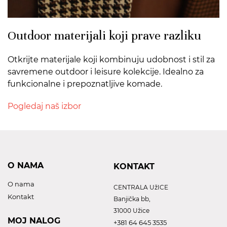
Outdoor materijali koji prave razliku
Otkrijte materijale koji kombinuju udobnost i stil za
savremene outdoor i leisure kolekcije. Idealno za
funkcionalne i prepoznatljive komade.
Pogledaj naš izbor
O NAMA
KONTAKT
O nama
CENTRALA UžICE
Kontakt
Banjička bb,
31000 Užice
MOJ NALOG
+381 64 645 3535