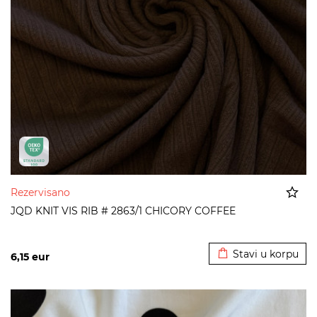
Rezervisano
JQD KNIT VIS RIB # 2863/1 CHICORY COFFEE
Dodato u korpu
Stavi u korpu
6,15
eur