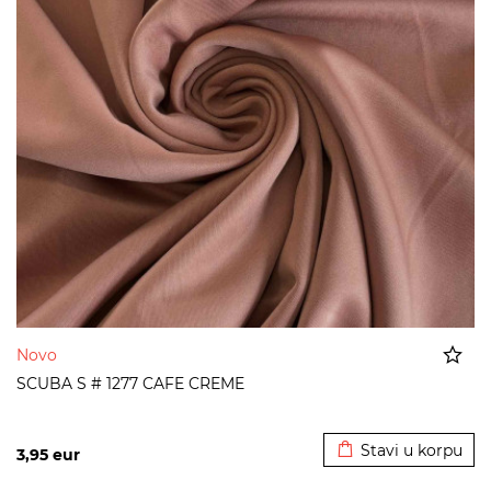
Novo
SCUBA S # 1277 CAFE CREME
Dodato u korpu
Stavi u korpu
3,95
eur