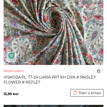
Rezervisano
VISKOZA PL. TT-24 LIKRA PRT KH DSN # PAISLEY
FLOWER # REFLET
Dodato u korpu
Stavi u korpu
13,59
eur