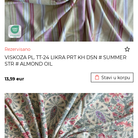
Rezervisano
VISKOZA PL. TT-24 LIKRA PRT KH DSN # SUMMER
STR # ALMOND OIL
Dodato u korpu
Stavi u korpu
13,59
eur