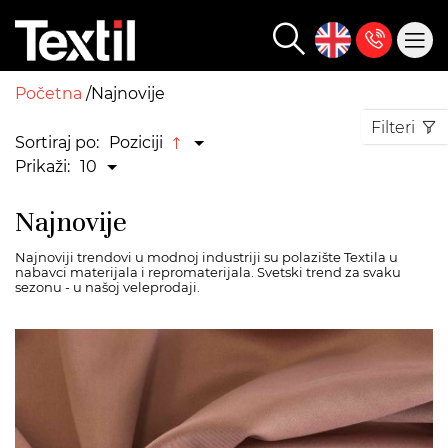
Početna
Najnovije
Filteri
Sortiraj po:
Poziciji
Prikaži:
10
Najnovije
Najnoviji trendovi u modnoj industriji su polazište Textila u
nabavci materijala i repromaterijala. Svetski trend za svaku
sezonu - u našoj veleprodaji.