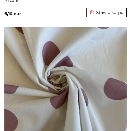
BLACK
Dodato u korpu
Stavi u korpu
6,10
eur