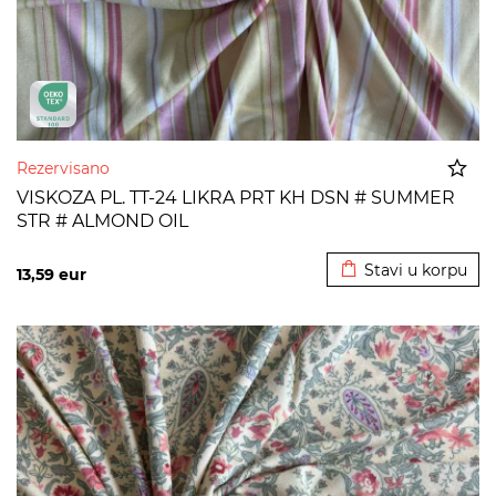
Rezervisano
VISKOZA PL. TT-24 LIKRA PRT KH DSN # SUMMER
STR # ALMOND OIL
Dodato u korpu
Stavi u korpu
13,59
eur