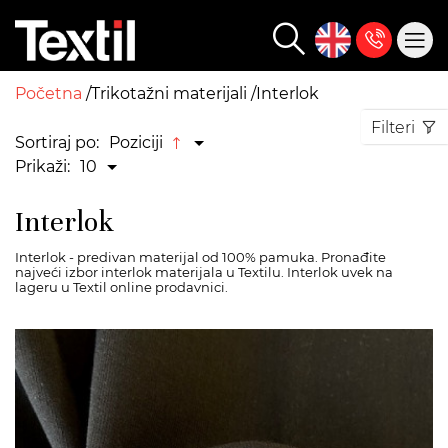
Početna
Trikotažni materijali
Interlok
Filteri
Sortiraj po:
Poziciji
Prikaži:
10
Interlok
Interlok - predivan materijal od 100% pamuka. Pronađite
najveći izbor interlok materijala u Textilu. Interlok uvek na
lageru u Textil online prodavnici.