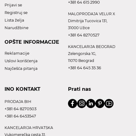
+381 64 615 2990
Prijavi se
Registruj se
MALOPRODAJA VELUR X
Lista želja
Dimitrija Tucovica 131,
Narudžbine
31000 Užice
+381 64 8270527
OPŠTE INFORMACIJE
KANCELARIJA BEOGRAD
Reklamacije
Zelengorska 1G,
Uslovi korišćenja
11070 Beograd
+381 64 645 35 36
Najčešća pitanja
INO KONTAKT
Prati nas
PRODAJA BIH
+381 64 8270503
+381 64 6453547
KANCELARIJA HRVATSKA
Vukomerečka cesta 31,