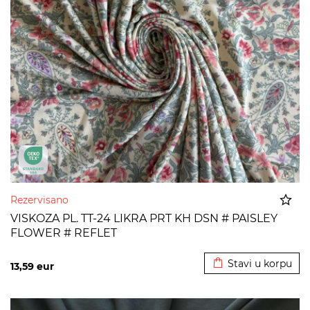
Rezervisano
VISKOZA PL. TT-24 LIKRA PRT KH DSN # PAISLEY
FLOWER # REFLET
Dodato u korpu
Stavi u korpu
13,59
eur