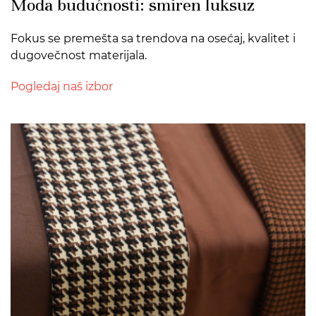
Moda budućnosti: smiren luksuz
Fokus se premešta sa trendova na osećaj, kvalitet i
dugovečnost materijala.
Pogledaj naš izbor
>