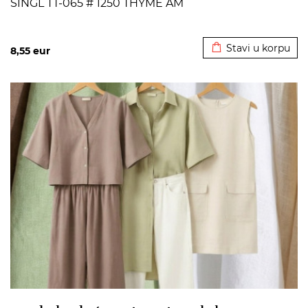
SINGL TT-065 # 1250 THYME AM
Dodato u korpu
Stavi u korpu
8,55
eur
>