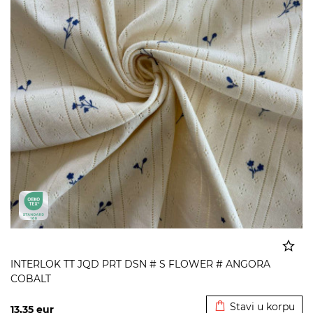
INTERLOK TT JQD PRT DSN # S FLOWER # ANGORA
COBALT
Dodato u korpu
Stavi u korpu
13,35
eur