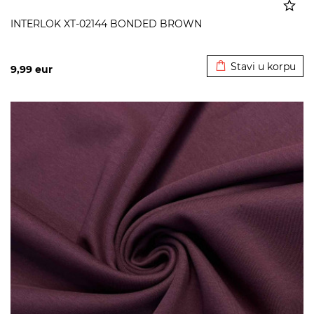
INTERLOK XT-02144 BONDED BROWN
Dodato u korpu
Stavi u korpu
9,99
eur