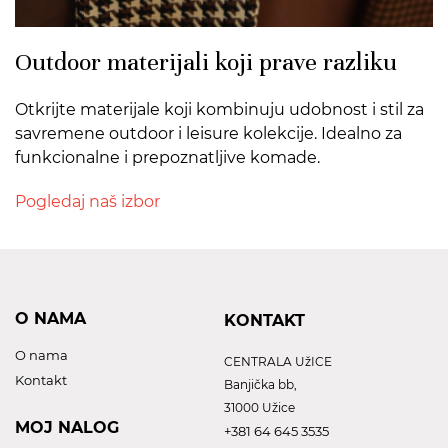
Outdoor materijali koji prave razliku
Otkrijte materijale koji kombinuju udobnost i stil za
savremene outdoor i leisure kolekcije. Idealno za
funkcionalne i prepoznatljive komade.
Pogledaj naš izbor
O NAMA
KONTAKT
O nama
CENTRALA UžICE
Kontakt
Banjička bb,
31000 Užice
MOJ NALOG
+381 64 645 3535