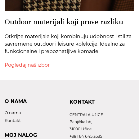
Outdoor materijali koji prave razliku
Otkrijte materijale koji kombinuju udobnost i stil za
savremene outdoor i leisure kolekcije. Idealno za
funkcionalne i prepoznatljive komade.
Pogledaj naš izbor
O NAMA
KONTAKT
O nama
CENTRALA UžICE
Kontakt
Banjička bb,
31000 Užice
MOJ NALOG
+381 64 645 3535