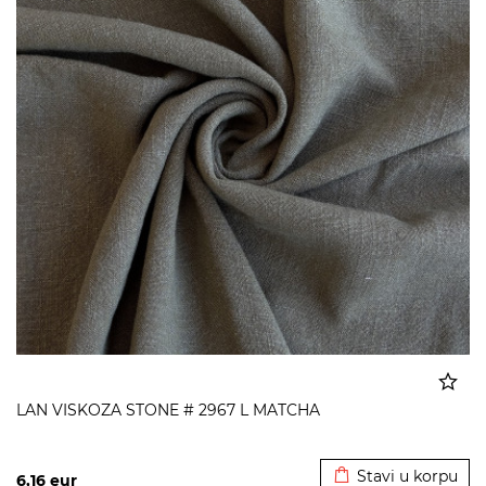
LAN VISKOZA STONE # 2967 L MATCHA
Dodato u korpu
Stavi u korpu
6,16
eur