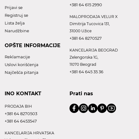
+381 64 615 2990
Prijavi se
Registruj se
MALOPRODAJA VELUR X
Lista želja
Dimitrija Tucovica 131,
Narudžbine
31000 Užice
+381 64 8270527
OPŠTE INFORMACIJE
KANCELARIJA BEOGRAD
Reklamacije
Zelengorska 1G,
Uslovi korišćenja
11070 Beograd
+381 64 645 35 36
Najčešća pitanja
INO KONTAKT
Prati nas
PRODAJA BIH
+381 64 8270503
+381 64 6453547
KANCELARIJA HRVATSKA