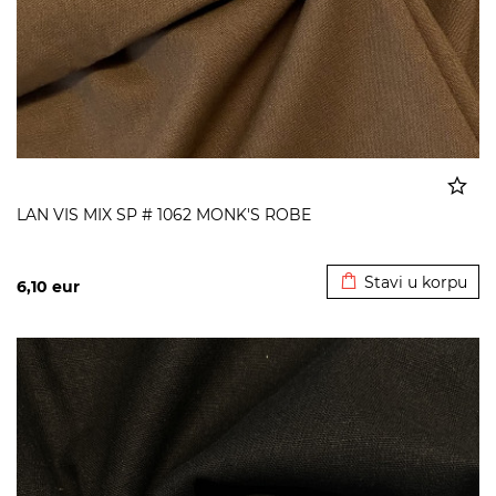
LAN VIS MIX SP # 1062 MONK'S ROBE
Dodato u korpu
Stavi u korpu
6,10
eur