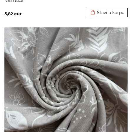
NATURAL
Dodato u korpu
Stavi u korpu
5,82
eur