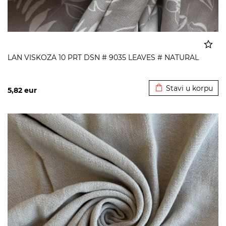
LAN VISKOZA 10 PRT DSN # 9035 LEAVES # NATURAL
Dodato u korpu
Stavi u korpu
5,82
eur