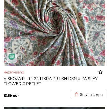
Rezervisano
VISKOZA PL. TT-24 LIKRA PRT KH DSN # PAISLEY
FLOWER # REFLET
Dodato u korpu
Stavi u korpu
13,59
eur