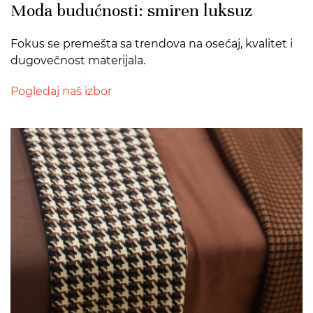
Moda budućnosti: smiren luksuz
Fokus se premešta sa trendova na osećaj, kvalitet i
dugovečnost materijala.
Pogledaj naš izbor
>