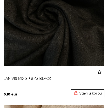
LAN VIS MIX SP # 43 BLACK
Dodato u korpu
Stavi u korpu
6,10
eur