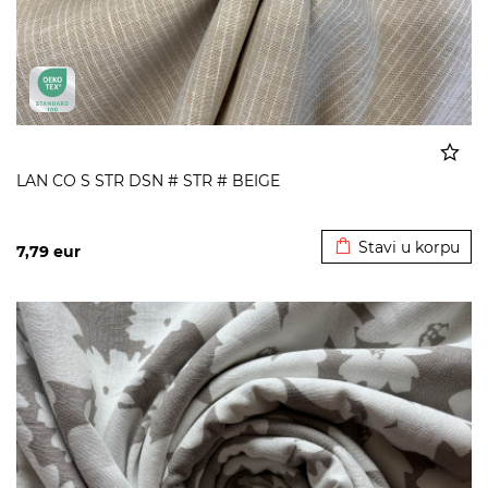
LAN CO S STR DSN # STR # BEIGE
Dodato u korpu
Stavi u korpu
7,79
eur