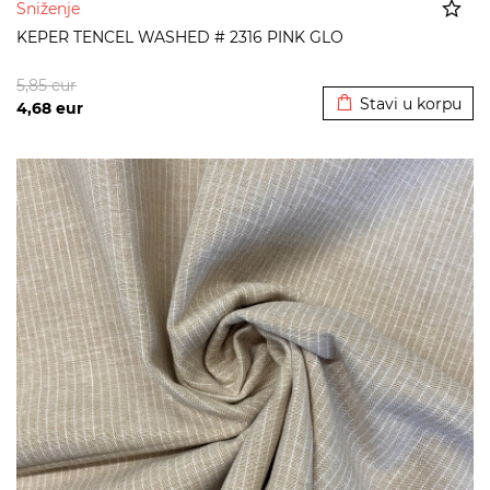
Sniženje
KEPER TENCEL WASHED # 2316 PINK GLO
Dodato u korpu
5,85
eur
Stavi u korpu
4,68
eur