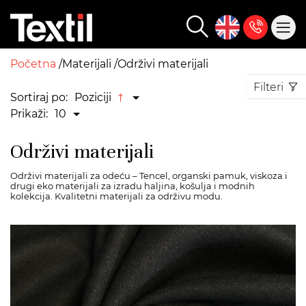
Početna
Materijali
Održivi materijali
Filteri
Sortiraj po:
Poziciji
Prikaži:
10
Održivi materijali
Održivi materijali za odeću – Tencel, organski pamuk, viskoza i
drugi eko materijali za izradu haljina, košulja i modnih
kolekcija. Kvalitetni materijali za održivu modu.