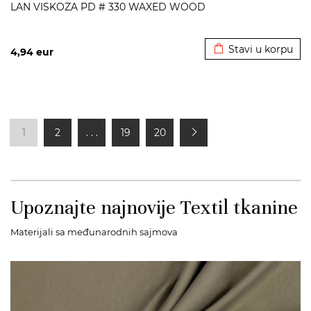
LAN VISKOZA PD # 330 WAXED WOOD
Dodato u korpu
Stavi u korpu
4,94
eur
1
2
. . .
19
20
Upoznajte najnovije Textil tkanine
Materijali sa međunarodnih sajmova