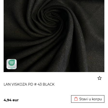
LAN VISKOZA PD # 43 BLACK
Dodato u korpu
Stavi u korpu
4,94
eur