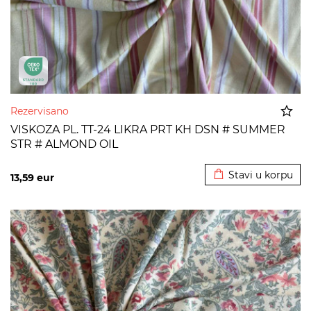
Rezervisano
VISKOZA PL. TT-24 LIKRA PRT KH DSN # SUMMER
STR # ALMOND OIL
Dodato u korpu
Stavi u korpu
13,59
eur