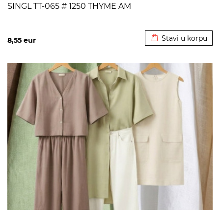
SINGL TT-065 # 1250 THYME AM
Dodato u korpu
Stavi u korpu
8,55
eur
>