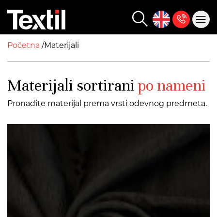
Početna
Materijali
Materijali sortirani
po nameni
Pronađite materijal prema vrsti odevnog predmeta.