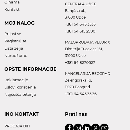
O nama
CENTRALA UžICE
Kontakt
Banjička bb,
31000 Užice
MOJ NALOG
+381 64 645 3535
+381 64 615 2990
Prijavi se
Registruj se
MALOPRODAJA VELUR X
Lista želja
Dimitrija Tucovica 131,
Narudžbine
31000 Užice
+381 64 8270527
OPŠTE INFORMACIJE
KANCELARIJA BEOGRAD
Reklamacije
Zelengorska 1G,
Uslovi korišćenja
11070 Beograd
+381 64 645 35 36
Najčešća pitanja
INO KONTAKT
Prati nas
PRODAJA BIH