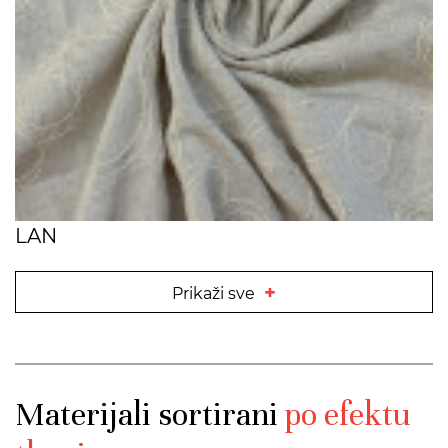
LAN
+
Prikaži sve
Materijali sortirani
po efektu