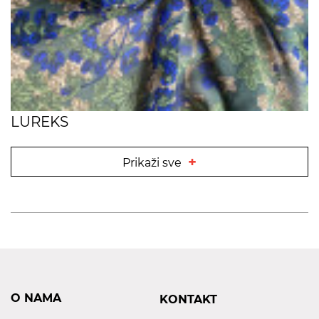
LUREKS
+
Prikaži sve
O NAMA
KONTAKT