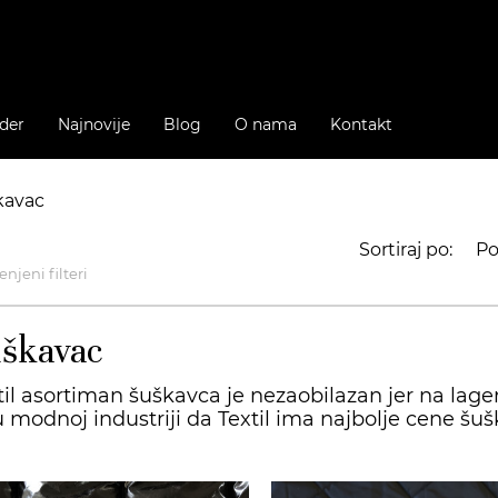
der
Najnovije
Blog
O nama
Kontakt
kavac
Sortiraj po:
Po
njeni filteri
škavac
til asortiman šuškavca je nezaobilazan jer na lag
u modnoj industriji da Textil ima najbolje cene šuš