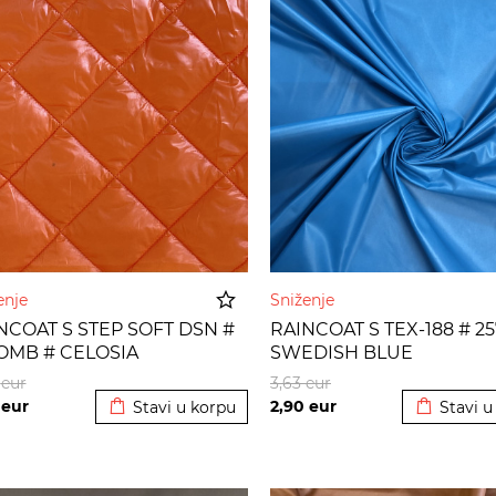
enje
Sniženje
NCOAT S STEP SOFT DSN #
RAINCOAT S TEX-188 # 25
OMB # CELOSIA
SWEDISH BLUE
Dodato u korpu
Dodato u
4
eur
3,63
eur
5
eur
2,90
eur
Stavi u korpu
Stavi u