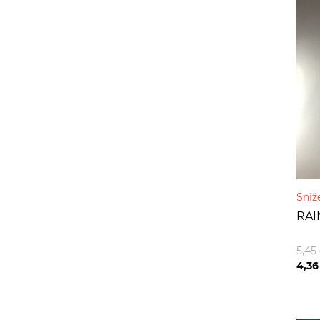
Sniž
RAI
5,45
4,3