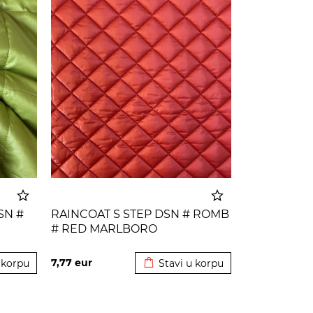
SN #
RAINCOAT S STEP DSN # ROMB
# RED MARLBORO
 korpu
Dodato u korpu
7,77
eur
 korpu
Stavi u korpu