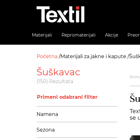
Materijali
Repromaterijali
Akcije
Preor
Početna
Materijali za jakne i kapute
Šuš
Šuškavac
Prime
(150) Rezultata
Šu
Primeni odabrani filter
Tex
Namena
se 
Sezona