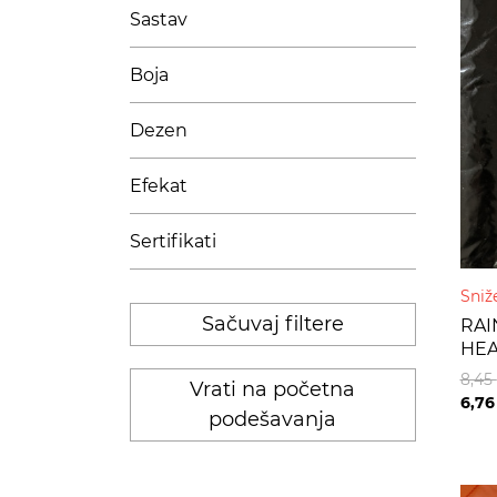
Sastav
Boja
Dezen
Efekat
Sertifikati
Sniž
Sačuvaj filtere
RAI
HEA
8,45
Vrati na početna
6,7
podešavanja