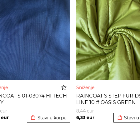
enje
Sniženje
NCOAT S 01-03074 HI TECH
RAINCOAT S STEP FUR D
Y
LINE 10 # OASIS GREEN
Dodato u korpu
Dodato u
eur
8,44
eur
4
eur
6,33
eur
Stavi u korpu
Stavi u