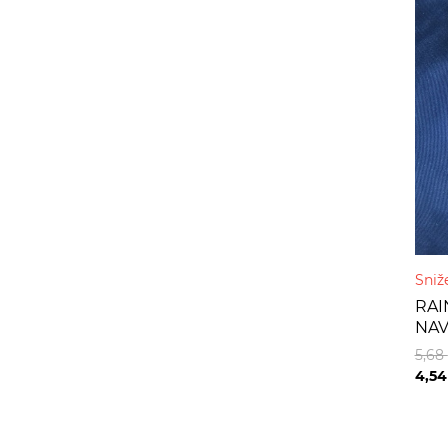
Sniž
RAI
NAV
5,68
4,5