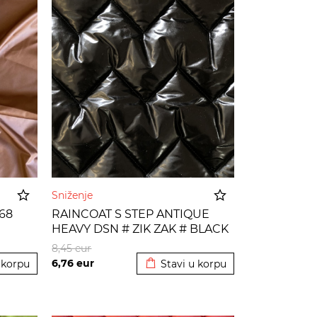
Sniženje
068
RAINCOAT S STEP ANTIQUE
HEAVY DSN # ZIK ZAK # BLACK
 korpu
Dodato u korpu
8,45
eur
6,76
eur
 korpu
Stavi u korpu