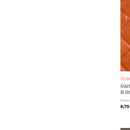
Sniž
RAI
B R
8,4
6,7