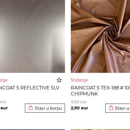
enje
Sniženje
NCOAT S REFLECTIVE SLV
RAINCOAT S TEX-188 # 1
CHIPMUNK
Dodato u korpu
Dodato u
eur
3,63
eur
6
eur
2,90
eur
Stavi u korpu
Stavi u