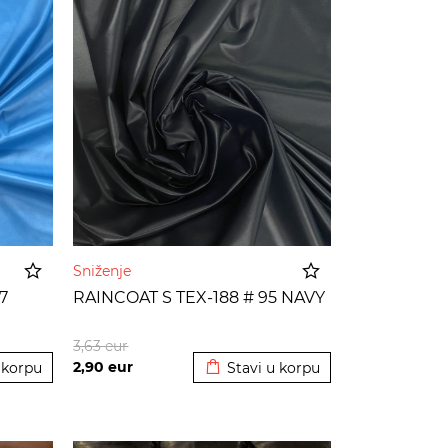
Sniženje
7
RAINCOAT S TEX-188 # 95 NAVY
 korpu
Dodato u korpu
3,63
eur
2,90
eur
 korpu
Stavi u korpu