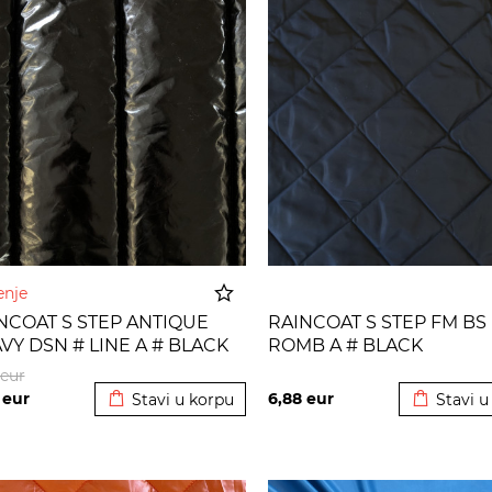
enje
NCOAT S STEP ANTIQUE
RAINCOAT S STEP FM BS
VY DSN # LINE A # BLACK
ROMB A # BLACK
Dodato u korpu
Dodato u
eur
6
eur
6,88
eur
Stavi u korpu
Stavi u