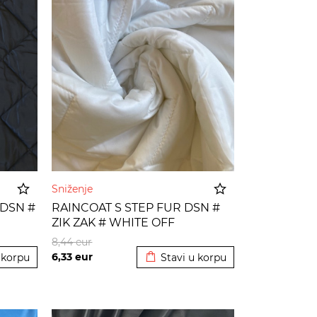
Sniženje
 DSN #
RAINCOAT S STEP FUR DSN #
ZIK ZAK # WHITE OFF
 korpu
Dodato u korpu
8,44
eur
6,33
eur
 korpu
Stavi u korpu