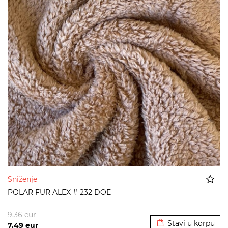
Sniženje
POLAR FUR ALEX # 232 DOE
Dodato u korpu
9,36
eur
Stavi u korpu
7,49
eur