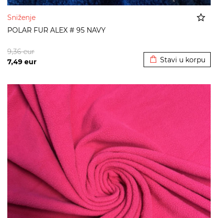
Sniženje
POLAR FUR ALEX # 95 NAVY
Dodato u korpu
9,36
eur
Stavi u korpu
7,49
eur