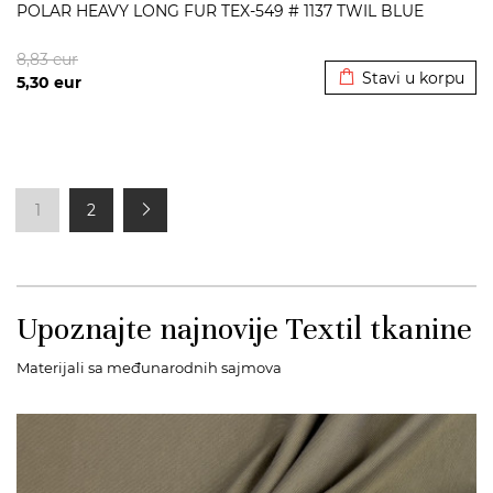
POLAR HEAVY LONG FUR TEX-549 # 1137 TWIL BLUE
Dodato u korpu
8,83
eur
Stavi u korpu
5,30
eur
1
2
Upoznajte najnovije Textil tkanine
Materijali sa međunarodnih sajmova