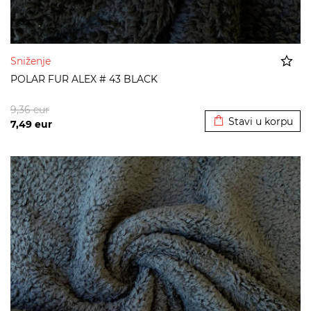
Sniženje
POLAR FUR ALEX # 43 BLACK
Dodato u korpu
9,36
eur
Stavi u korpu
7,49
eur