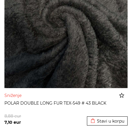
Sniženje
POLAR DOUBLE LONG FUR TEX-549 # 43 BLACK
Dodato u korpu
8,88
eur
Stavi u korpu
7,10
eur