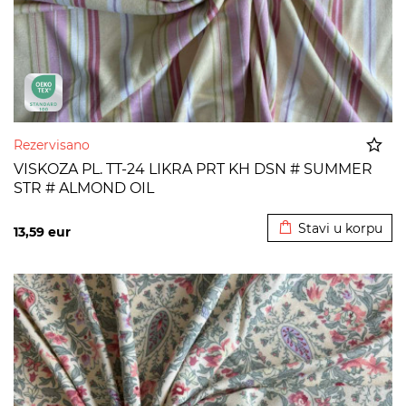
Rezervisano
VISKOZA PL. TT-24 LIKRA PRT KH DSN # SUMMER
STR # ALMOND OIL
Dodato u korpu
Stavi u korpu
13,59
eur