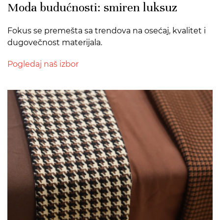
Moda budućnosti: smiren luksuz
Fokus se premešta sa trendova na osećaj, kvalitet i
dugovečnost materijala.
Pogledaj naš izbor
>