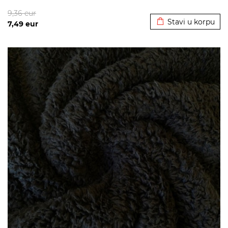
Dodato u korpu
9,36
eur
Stavi u korpu
7,49
eur