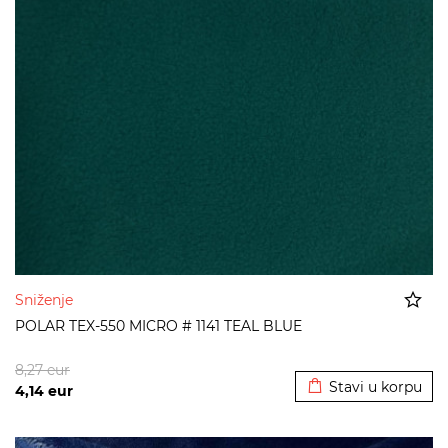
Sniženje
POLAR TEX-550 MICRO # 1141 TEAL BLUE
Dodato u korpu
8,27
eur
Stavi u korpu
4,14
eur