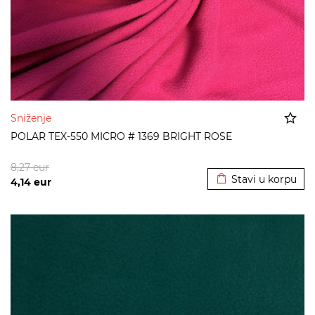
Sniženje
POLAR TEX-550 MICRO # 1369 BRIGHT ROSE
Dodato u korpu
8,27
eur
Stavi u korpu
4,14
eur