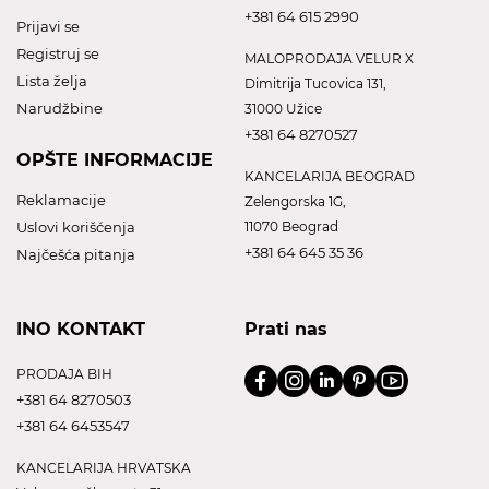
+381 64 615 2990
Prijavi se
Registruj se
MALOPRODAJA VELUR X
Lista želja
Dimitrija Tucovica 131,
Narudžbine
31000 Užice
+381 64 8270527
OPŠTE INFORMACIJE
KANCELARIJA BEOGRAD
Reklamacije
Zelengorska 1G,
Uslovi korišćenja
11070 Beograd
+381 64 645 35 36
Najčešća pitanja
INO KONTAKT
Prati nas
PRODAJA BIH
+381 64 8270503
+381 64 6453547
KANCELARIJA HRVATSKA