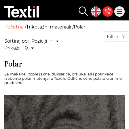
Početna
Trikotažni materijali
Polar
Filteri
Sortiraj po:
Poziciji
Prikaži:
10
Polar
Za mekane i tople jakne, dukserice, prsluke, ali i pokrivače
izaberite polar materijal u Textilu.Odlične cene polara u online
prodavnici.