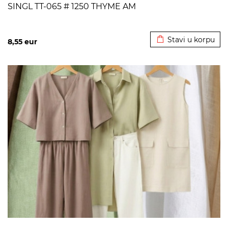
SINGL TT-065 # 1250 THYME AM
Dodato u korpu
Stavi u korpu
8,55
eur
>