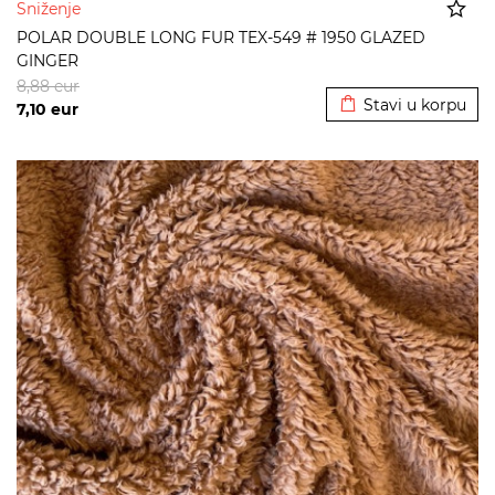
Sniženje
POLAR DOUBLE LONG FUR TEX-549 # 1950 GLAZED
GINGER
Dodato u korpu
8,88
eur
Stavi u korpu
7,10
eur