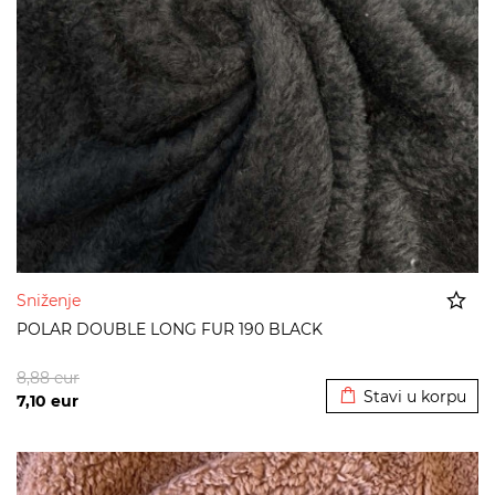
Sniženje
POLAR DOUBLE LONG FUR 190 BLACK
Dodato u korpu
8,88
eur
Stavi u korpu
7,10
eur