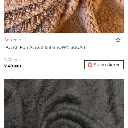
Sniženje
POLAR FUR ALEX # 158 BROWN SUGAR
Dodato u korpu
9,36
eur
Stavi u korpu
7,49
eur