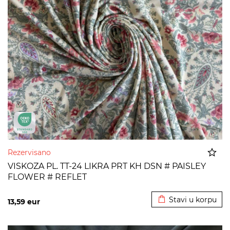
Rezervisano
VISKOZA PL. TT-24 LIKRA PRT KH DSN # PAISLEY
FLOWER # REFLET
Dodato u korpu
Stavi u korpu
13,59
eur