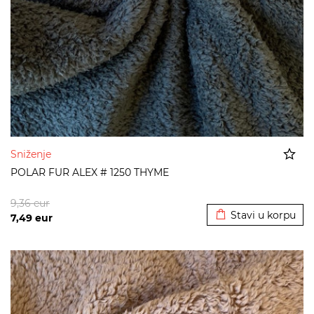
Sniženje
POLAR FUR ALEX # 1250 THYME
Dodato u korpu
9,36
eur
Stavi u korpu
7,49
eur