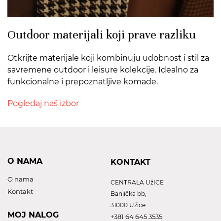
Outdoor materijali koji prave razliku
Otkrijte materijale koji kombinuju udobnost i stil za
savremene outdoor i leisure kolekcije. Idealno za
funkcionalne i prepoznatljive komade.
Pogledaj naš izbor
O NAMA
KONTAKT
O nama
CENTRALA UžICE
Kontakt
Banjička bb,
31000 Užice
MOJ NALOG
+381 64 645 3535