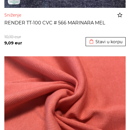
Sniženje
RENDER TT-100 CVC # 566 MARINARA MEL
Dodato u korpu
10,10
eur
Stavi u korpu
9,09
eur