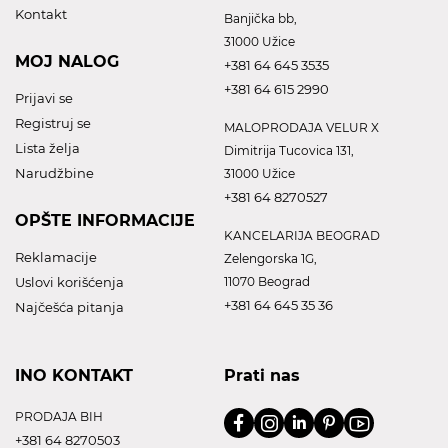
Kontakt
Banjička bb,
31000 Užice
MOJ NALOG
+381 64 645 3535
+381 64 615 2990
Prijavi se
Registruj se
MALOPRODAJA VELUR X
Lista želja
Dimitrija Tucovica 131,
Narudžbine
31000 Užice
+381 64 8270527
OPŠTE INFORMACIJE
KANCELARIJA BEOGRAD
Reklamacije
Zelengorska 1G,
Uslovi korišćenja
11070 Beograd
+381 64 645 35 36
Najčešća pitanja
INO KONTAKT
Prati nas
PRODAJA BIH
+381 64 8270503