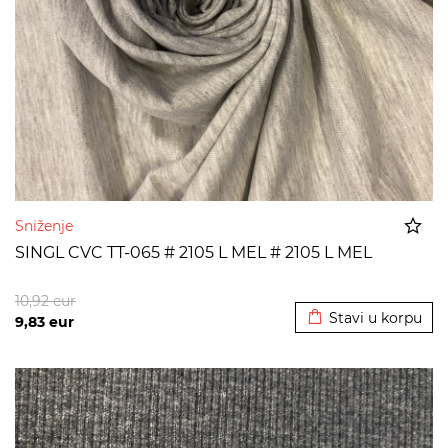
Sniženje
SINGL CVC TT-065 # 2105 L MEL # 2105 L MEL
Dodato u korpu
10,92
eur
Stavi u korpu
9,83
eur