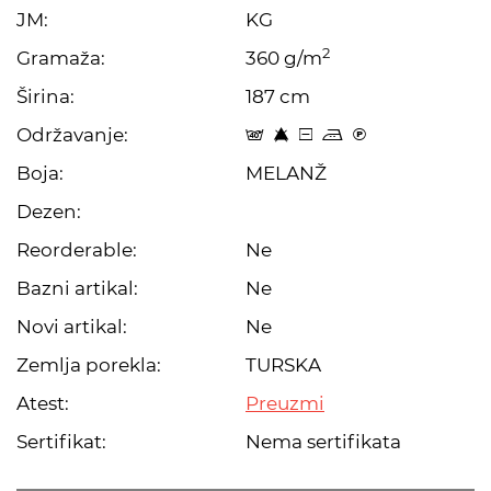
JM:
KG
2
Gramaža:
360 g/m
Širina:
187 cm
Održavanje:
t 8 a p C
Boja:
MELANŽ
Dezen:
Reorderable:
Ne
Bazni artikal:
Ne
Novi artikal:
Ne
Zemlja porekla:
TURSKA
Atest:
Preuzmi
Sertifikat:
Nema sertifikata