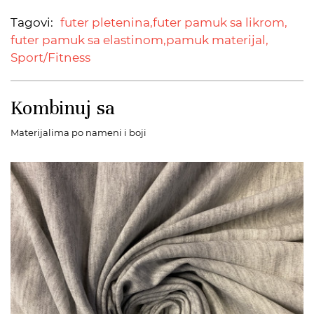
Tagovi:
futer pletenina,
futer pamuk sa likrom,
futer pamuk sa elastinom,
pamuk materijal,
Sport/Fitness
Kombinuj sa
Materijalima po nameni i boji