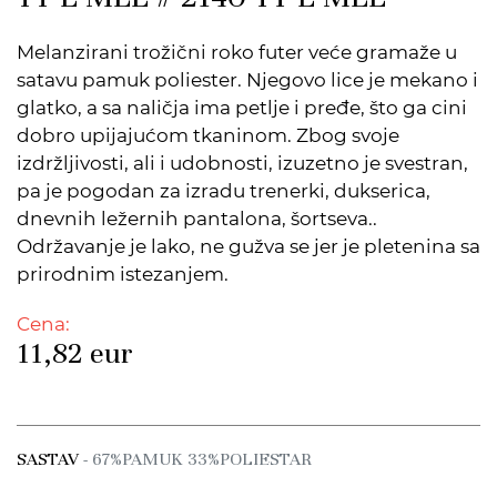
Melanzirani trožični roko futer veće gramaže u
satavu pamuk poliester. Njegovo lice je mekano i
glatko, a sa naličja ima petlje i pređe, što ga cini
dobro upijajućom tkaninom. Zbog svoje
izdržljivosti, ali i udobnosti, izuzetno je svestran,
pa je pogodan za izradu trenerki, dukserica,
dnevnih ležernih pantalona, šortseva..
Održavanje je lako, ne gužva se jer je pletenina sa
prirodnim istezanjem.
Cena:
11,82
eur
SASTAV
- 67%PAMUK 33%POLIESTAR