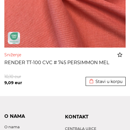
Sniženje
RENDER TT-100 CVC # 745 PERSIMMON MEL
Dodato u korpu
10,10
eur
Stavi u korpu
9,09
eur
O NAMA
KONTAKT
O nama
CENTRALA UžICE