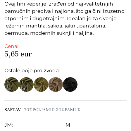
Ovaj fini keper je izrađen od najkvalitetnijih
pamučnih prediva i najlona, što ga čini izuzetno
otpornim i dugotrajnim. Idealan je za šivenje
ležernih mantila, sakoa, jakni, pantalona,
bermuda, modernih suknji i haljina.
Cena:
5,65
eur
Ostale boje proizvoda:
SASTAV
- 70%POLIAMID 30%PAMUK
JM:
M