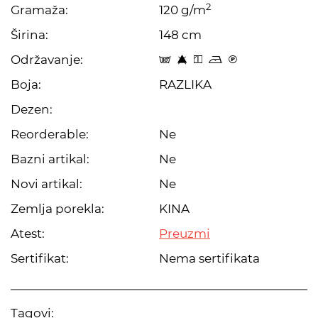
2
Gramaža:
120 g/m
Širina:
148 cm
Održavanje:
s 8 y o C
Boja:
RAZLIKA
Dezen:
Reorderable:
Ne
Bazni artikal:
Ne
Novi artikal:
Ne
Zemlja porekla:
KINA
Atest:
Preuzmi
Sertifikat:
Nema sertifikata
Tagovi: