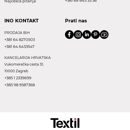
+381 64 645 35 36
Najčešća pitanja
INO KONTAKT
Prati nas
PRODAJA BIH
+381 64 8270503
+381 64 6453547
KANCELARIJA HRVATSKA
Vukomerečka cesta 31,
10000 Zagreb
+385 1 2339699
+385 98 9587368