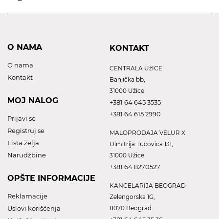
O NAMA
KONTAKT
O nama
CENTRALA UžICE
Kontakt
Banjička bb,
31000 Užice
MOJ NALOG
+381 64 645 3535
+381 64 615 2990
Prijavi se
Registruj se
MALOPRODAJA VELUR X
Lista želja
Dimitrija Tucovica 131,
Narudžbine
31000 Užice
+381 64 8270527
OPŠTE INFORMACIJE
KANCELARIJA BEOGRAD
Reklamacije
Zelengorska 1G,
Uslovi korišćenja
11070 Beograd