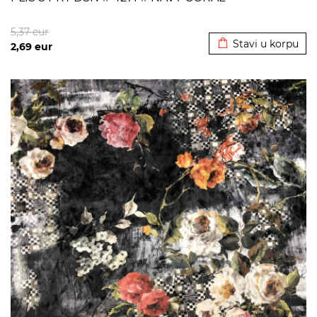
Dodato u korpu
5,37
eur
Stavi u korpu
2,69
eur