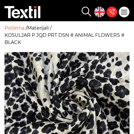
Početna
Materijali
KOSULJAR P JQD PRT DSN # ANIMAL FLOWERS #
BLACK