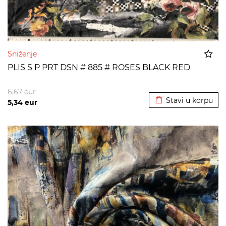
Sniženje
PLIS S P PRT DSN # 885 # ROSES BLACK RED
Dodato u korpu
6,67
eur
Stavi u korpu
5,34
eur