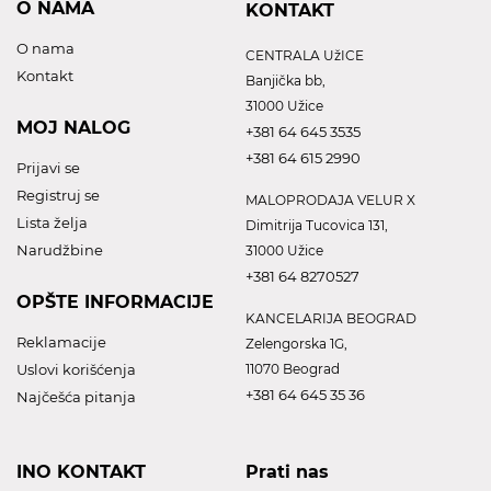
O NAMA
KONTAKT
O nama
CENTRALA UžICE
Kontakt
Banjička bb,
31000 Užice
MOJ NALOG
+381 64 645 3535
+381 64 615 2990
Prijavi se
Registruj se
MALOPRODAJA VELUR X
Lista želja
Dimitrija Tucovica 131,
Narudžbine
31000 Užice
+381 64 8270527
OPŠTE INFORMACIJE
KANCELARIJA BEOGRAD
Reklamacije
Zelengorska 1G,
Uslovi korišćenja
11070 Beograd
+381 64 645 35 36
Najčešća pitanja
INO KONTAKT
Prati nas