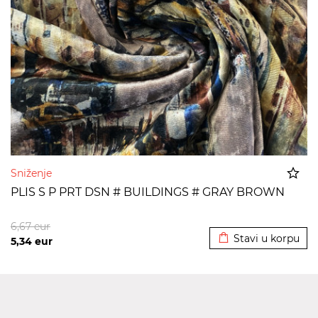
Sniženje
PLIS S P PRT DSN # BUILDINGS # GRAY BROWN
Dodato u korpu
6,67
eur
Stavi u korpu
5,34
eur