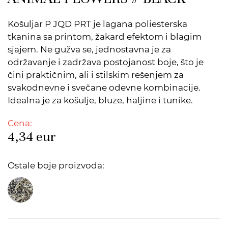
Košuljar P JQD PRT je lagana poliesterska
tkanina sa printom, žakard efektom i blagim
sjajem. Ne gužva se, jednostavna je za
održavanje i zadržava postojanost boje, što je
čini praktičnim, ali i stilskim rešenjem za
svakodnevne i svečane odevne kombinacije.
Idealna je za košulje, bluze, haljine i tunike.
Cena:
4,34
eur
Ostale boje proizvoda: