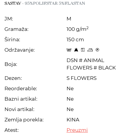
SASTAV
- 95%POLIESTAR 5%ELASTAN
JM:
M
2
Gramaža:
100 g/m
Širina:
150 cm
Održavanje:
s 8 y o C
DSN # ANIMAL
Boja:
FLOWERS # BLACK
Dezen:
S FLOWERS
Reorderable:
Ne
Bazni artikal:
Ne
Novi artikal:
Ne
Zemlja porekla:
KINA
Atest:
Preuzmi