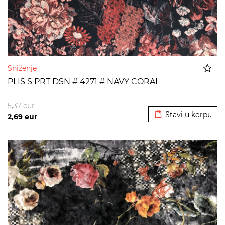
Sniženje
PLIS S PRT DSN # 4271 # NAVY CORAL
Dodato u korpu
5,37
eur
Stavi u korpu
2,69
eur