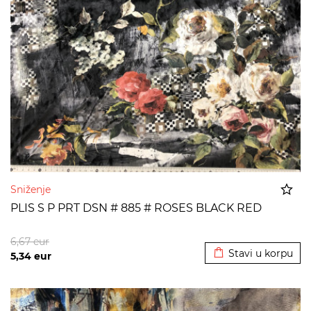
Sniženje
PLIS S P PRT DSN # 885 # ROSES BLACK RED
Dodato u korpu
6,67
eur
Stavi u korpu
5,34
eur