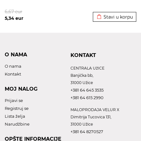
Dodato u korpu
6,67
eur
Stavi u korpu
5,34
eur
O NAMA
KONTAKT
O nama
CENTRALA UžICE
Kontakt
Banjička bb,
31000 Užice
MOJ NALOG
+381 64 645 3535
+381 64 615 2990
Prijavi se
Registruj se
MALOPRODAJA VELUR X
Lista želja
Dimitrija Tucovica 131,
Narudžbine
31000 Užice
+381 64 8270527
OPŠTE INFORMACIJE