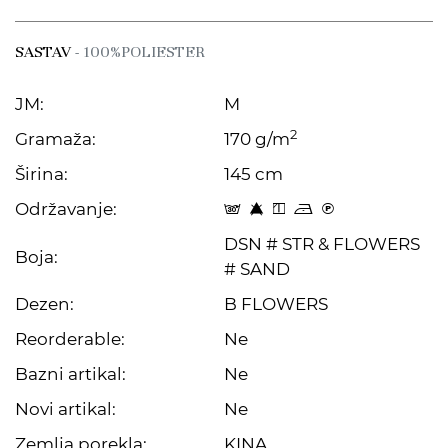
SASTAV
- 100%POLIESTER
JM:
M
2
Gramaža:
170 g/m
Širina:
145 cm
Održavanje:
s 8 y o C
DSN # STR & FLOWERS
Boja:
# SAND
Dezen:
B FLOWERS
Reorderable:
Ne
Bazni artikal:
Ne
Novi artikal:
Ne
Zemlja porekla:
KINA