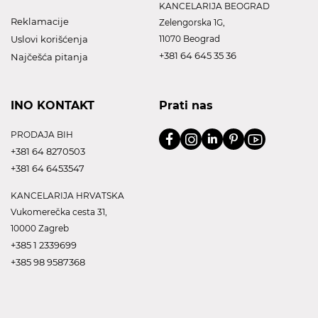
KANCELARIJA BEOGRAD
Reklamacije
Zelengorska 1G,
Uslovi korišćenja
11070 Beograd
+381 64 645 35 36
Najčešća pitanja
INO KONTAKT
Prati nas
PRODAJA BIH
+381 64 8270503
+381 64 6453547
KANCELARIJA HRVATSKA
Vukomerečka cesta 31,
10000 Zagreb
+385 1 2339699
+385 98 9587368