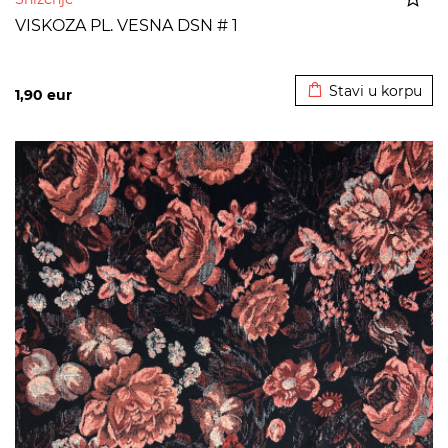
VISKOZA PL. VESNA DSN # 1
Dodato u korpu
Stavi u korpu
1,90
eur