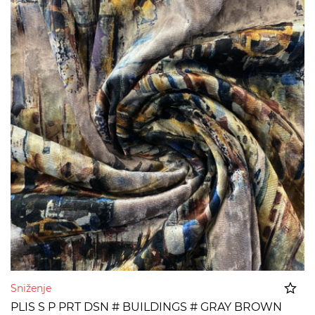
Sniženje
PLIS S P PRT DSN # BUILDINGS # GRAY BROWN