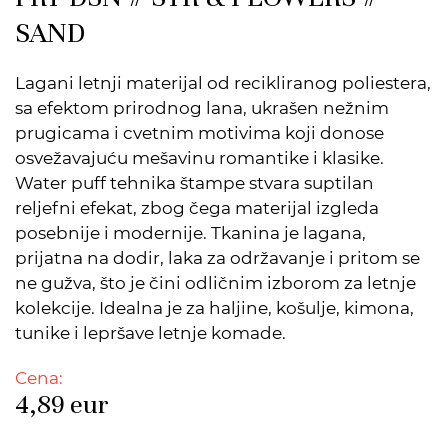
SAND
Lagani letnji materijal od recikliranog poliestera,
sa efektom prirodnog lana, ukrašen nežnim
prugicama i cvetnim motivima koji donose
osvežavajuću mešavinu romantike i klasike.
Water puff tehnika štampe stvara suptilan
reljefni efekat, zbog čega materijal izgleda
posebnije i modernije. Tkanina je lagana,
prijatna na dodir, laka za održavanje i pritom se
ne gužva, što je čini odličnim izborom za letnje
kolekcije. Idealna je za haljine, košulje, kimona,
tunike i lepršave letnje komade.
Cena:
4,89
eur