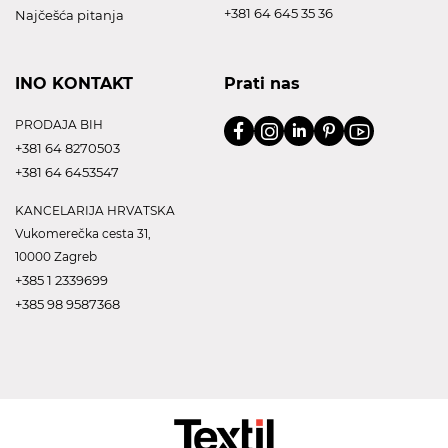
+381 64 645 35 36
Najčešća pitanja
INO KONTAKT
Prati nas
PRODAJA BIH
+381 64 8270503
+381 64 6453547
KANCELARIJA HRVATSKA
Vukomerečka cesta 31,
10000 Zagreb
+385 1 2339699
+385 98 9587368