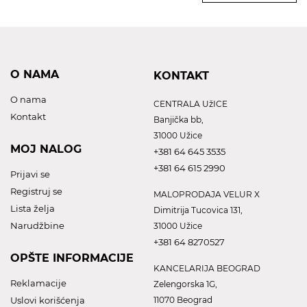
O NAMA
KONTAKT
O nama
CENTRALA UžICE
Kontakt
Banjička bb,
31000 Užice
MOJ NALOG
+381 64 645 3535
+381 64 615 2990
Prijavi se
Registruj se
MALOPRODAJA VELUR X
Lista želja
Dimitrija Tucovica 131,
Narudžbine
31000 Užice
+381 64 8270527
OPŠTE INFORMACIJE
KANCELARIJA BEOGRAD
Reklamacije
Zelengorska 1G,
Uslovi korišćenja
11070 Beograd