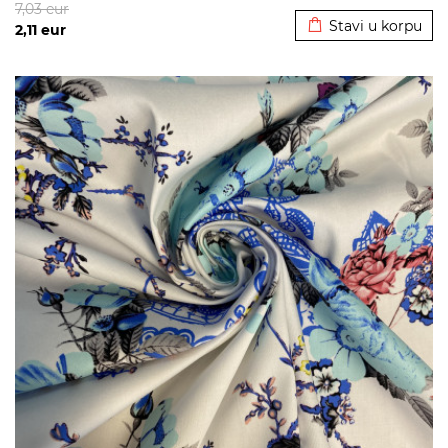
7,03
eur
Stavi u korpu
2,11
eur