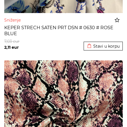
Sniženje
KEPER STRECH SATEN PRT DSN # 0630 # ROSE
BLUE
Dodato u korpu
7,03
eur
Stavi u korpu
2,11
eur