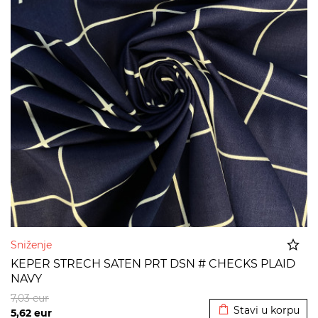
Sniženje
KEPER STRECH SATEN PRT DSN # CHECKS PLAID
NAVY
Dodato u korpu
7,03
eur
Stavi u korpu
5,62
eur