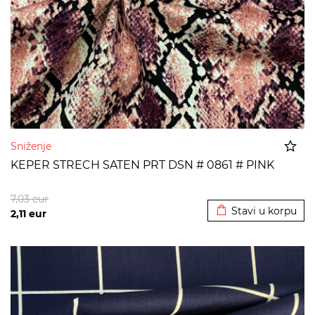
Sniženje
KEPER STRECH SATEN PRT DSN # 0861 # PINK
Dodato u korpu
7,03
eur
Stavi u korpu
2,11
eur