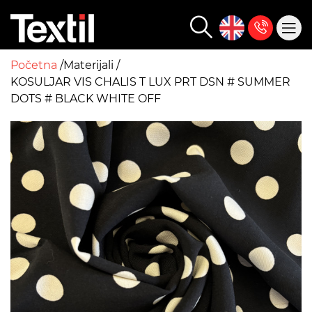
Početna
Materijali
KOSULJAR VIS CHALIS T LUX PRT DSN # SUMMER
DOTS # BLACK WHITE OFF