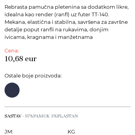
Rebrasta pamučna pletenina sa dodatkom likre,
idealna kao render (ranfl) uz futer TT-140.
Mekana, elastična i stabilna, savršena za završne
detalje poput ranfli na rukavima, donjim
ivicama, kragnama i manžetnama
Cena:
10,68
eur
Ostale boje proizvoda:
SASTAV
- 97%PAMUK 3%ELASTAN
JM:
KG