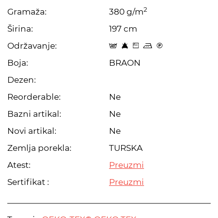
2
Gramaža:
380 g/m
Širina:
197 cm
Održavanje:
t 8 Z p C
Boja:
BRAON
Dezen:
Reorderable:
Ne
Bazni artikal:
Ne
Novi artikal:
Ne
Zemlja porekla:
TURSKA
Atest:
Preuzmi
Sertifikat :
Preuzmi