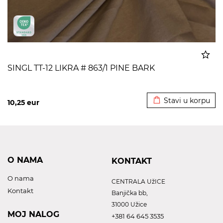
SINGL TT-12 LIKRA # 863/1 PINE BARK
Dodato u korpu
Stavi u korpu
10,25
eur
O NAMA
KONTAKT
O nama
CENTRALA UžICE
Kontakt
Banjička bb,
31000 Užice
MOJ NALOG
+381 64 645 3535