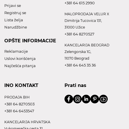
+381 64 615 2990
Prijavi se
Registruj se
MALOPRODAJA VELUR X
Lista želja
Dimitrija Tucovica 131,
Narudžbine
31000 Užice
+381 64 8270527
OPŠTE INFORMACIJE
KANCELARIJA BEOGRAD
Reklamacije
Zelengorska 1G,
Uslovi korišćenja
11070 Beograd
+381 64 645 35 36
Najčešća pitanja
INO KONTAKT
Prati nas
PRODAJA BIH
+381 64 8270503
+381 64 6453547
KANCELARIJA HRVATSKA
Vukomerečka cesta 31,