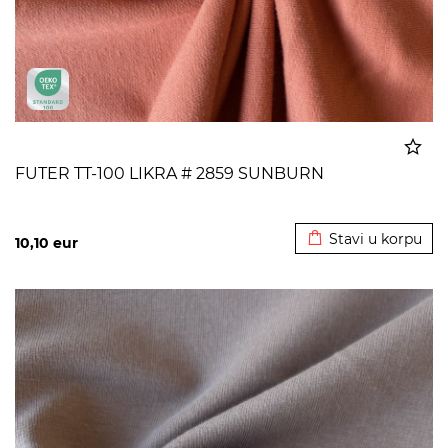
FUTER TT-100 LIKRA # 2859 SUNBURN
Dodato u korpu
Stavi u korpu
10,10
eur