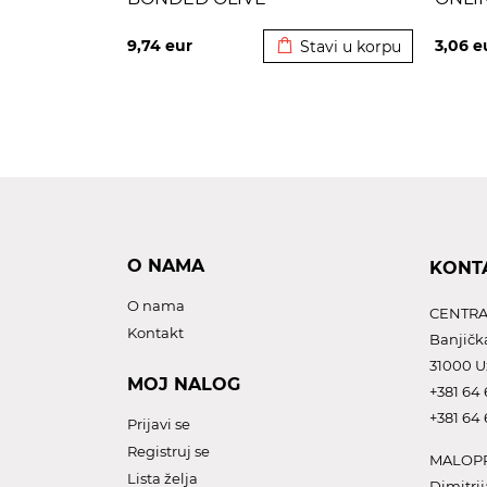
Dodato u korpu
9,74
eur
3,06
e
Stavi u korpu
O NAMA
KONT
O nama
CENTRA
Kontakt
Banjičk
31000 U
MOJ NALOG
+381 64 
+381 64 
Prijavi se
Registruj se
MALOPR
Lista želja
Dimitrij