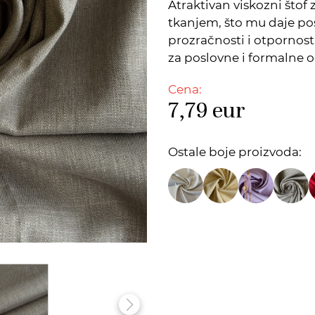
Atraktivan viskozni štof 
tkanjem, što mu daje pos
prozračnosti i otpornost
za poslovne i formalne
Cena:
7,79
eur
Ostale boje proizvoda: