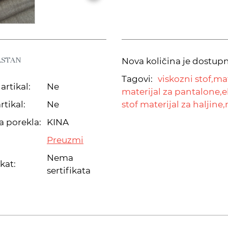
ASTAN
Nova količina je dostup
Tagovi:
viskozni stof,
mat
artikal:
Ne
materijal za pantalone,
e
rtikal:
Ne
stof materijal za haljine,
a porekla:
KINA
Preuzmi
Nema
ikat:
sertifikata