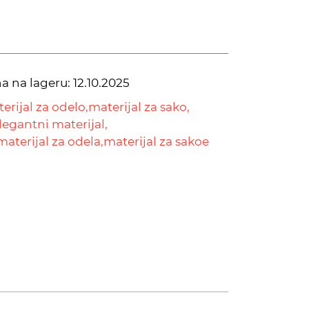
na na lageru:
12.10.2025
erijal za odelo,
materijal za sako,
legantni materijal,
materijal za odela,
materijal za sakoe