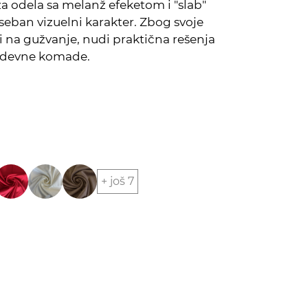
za odela sa melanž efeketom i "slab"
eban vizuelni karakter. Zbog svoje
i na gužvanje, nudi praktična rešenja
 odevne komade.
+ još 7