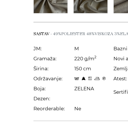
SASTAV
- 49%POLIESTER 48%VISKOZA 3%EL
JM:
M
Bazni 
2
Gramaža:
220 g/m
Novi a
Širina:
150 cm
Zemlj
Održavanje:
Atest:
s 8 y o C
Boja:
ZELENA
Sertif
Dezen:
Reorderable:
Ne