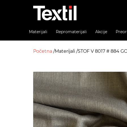
Materijali
Repromaterijali
Akcije
Preor
Početna
Materijali
STOF V 8017 # 884 G