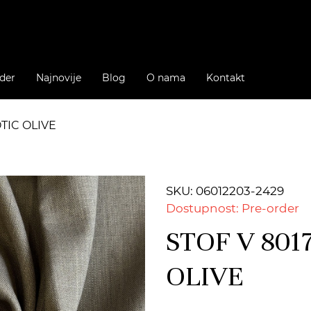
der
Najnovije
Blog
O nama
Kontakt
OTIC OLIVE
SKU: 06012203-2429
Dostupnost: Pre-order
STOF V 801
OLIVE