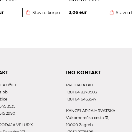
Dodato u korpu
Dodato u 
ur
3,06
eur
Stavi u korpu
Stavi u
AKT
INO KONTAKT
LA UžICE
PRODAJA BIH
a bb,
+381 64 8270503
žice
+381 64 6453547
645 3535
KANCELARIJA HRVATSKA
615 2990
Vukomerečka cesta 31,
ODAJA VELUR X
10000 Zagreb
a Tucovica 131,
+385 1 2339699