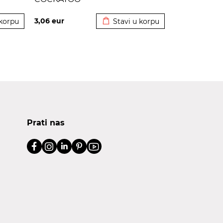
korpu
Dodato u korpu
3,06
eur
 korpu
Stavi u korpu
Prati nas