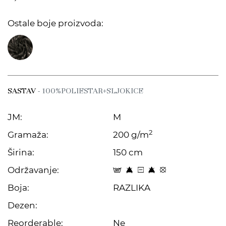
Ostale boje proizvoda:
SASTAV
- 100%POLIESTAR+SLJOKICE
JM:
M
2
Gramaža:
200 g/m
Širina:
150 cm
Održavanje:
s 8 a 8 E
Boja:
RAZLIKA
Dezen:
Reorderable:
Ne