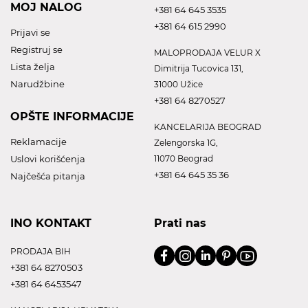
MOJ NALOG
+381 64 645 3535
+381 64 615 2990
Prijavi se
Registruj se
MALOPRODAJA VELUR X
Lista želja
Dimitrija Tucovica 131,
Narudžbine
31000 Užice
+381 64 8270527
OPŠTE INFORMACIJE
KANCELARIJA BEOGRAD
Reklamacije
Zelengorska 1G,
Uslovi korišćenja
11070 Beograd
+381 64 645 35 36
Najčešća pitanja
INO KONTAKT
Prati nas
PRODAJA BIH
+381 64 8270503
+381 64 6453547