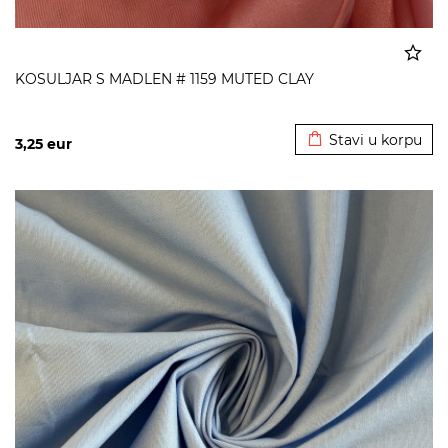
KOSULJAR S MADLEN # 1159 MUTED CLAY
Dodato u korpu
Stavi u korpu
3,25
eur