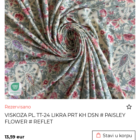
Rezervisano
VISKOZA PL. TT-24 LIKRA PRT KH DSN # PAISLEY
FLOWER # REFLET
Dodato u korpu
Stavi u korpu
13,59
eur