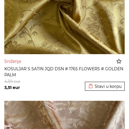
Sniženje
KOSULJAR S SATIN JQD DSN # 1765 FLOWERS # GOLDEN
PALM
Dodato u korpu
4,39
eur
Stavi u korpu
3,51
eur