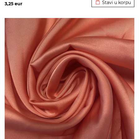
Stavi u korpu
3,25
eur