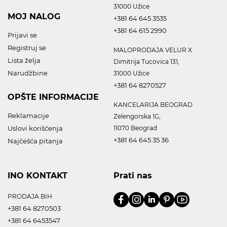
31000 Užice
MOJ NALOG
+381 64 645 3535
+381 64 615 2990
Prijavi se
Registruj se
MALOPRODAJA VELUR X
Lista želja
Dimitrija Tucovica 131,
Narudžbine
31000 Užice
+381 64 8270527
OPŠTE INFORMACIJE
KANCELARIJA BEOGRAD
Reklamacije
Zelengorska 1G,
Uslovi korišćenja
11070 Beograd
+381 64 645 35 36
Najčešća pitanja
INO KONTAKT
Prati nas
PRODAJA BIH
+381 64 8270503
+381 64 6453547