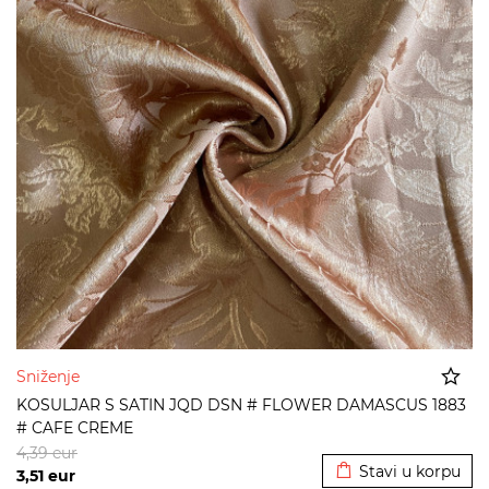
Sniženje
KOSULJAR S SATIN JQD DSN # FLOWER DAMASCUS 1883
# CAFE CREME
Dodato u korpu
4,39
eur
Stavi u korpu
3,51
eur