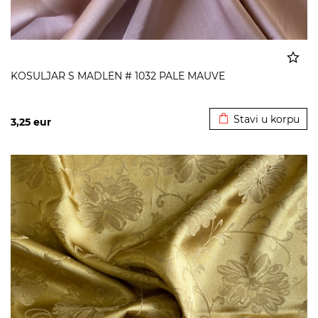
KOSULJAR S MADLEN # 1032 PALE MAUVE
Dodato u korpu
Stavi u korpu
3,25
eur