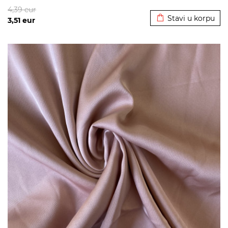
Dodato u korpu
4,39
eur
Stavi u korpu
3,51
eur