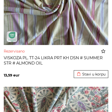
Rezervisano
VISKOZA PL. TT-24 LIKRA PRT KH DSN # SUMMER
STR # ALMOND OIL
Dodato u korpu
Stavi u korpu
13,59
eur