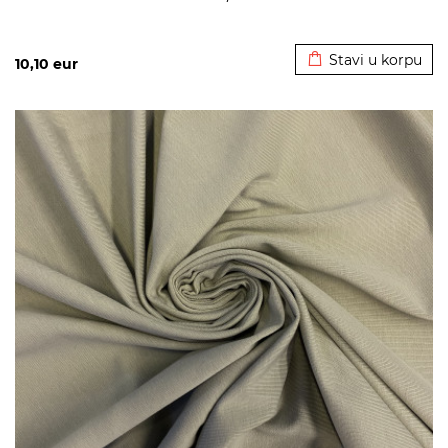
Dodato u korpu
Stavi u korpu
10,10
eur