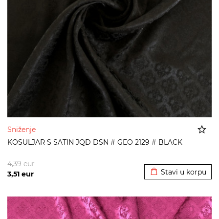
Sniženje
KOSULJAR S SATIN JQD DSN # GEO 2129 # BLACK
Dodato u korpu
4,39
eur
Stavi u korpu
3,51
eur