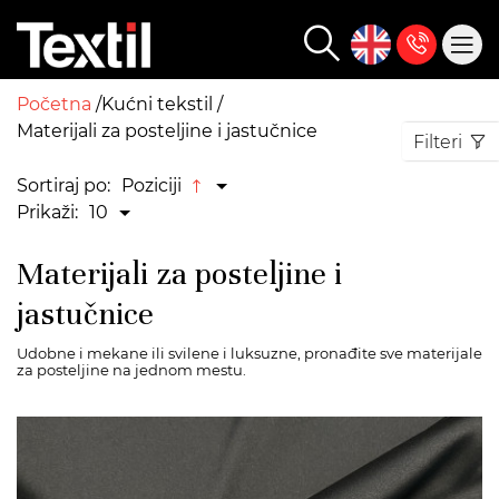
Početna
Kućni tekstil
Materijali za posteljine i jastučnice
Filteri
Sortiraj po:
Poziciji
Prikaži:
10
Materijali za posteljine i
jastučnice
Udobne i mekane ili svilene i luksuzne, pronađite sve materijale
za posteljine na jednom mestu.