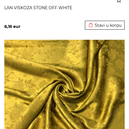
LAN VISKOZA STONE OFF WHITE
Dodato u korpu
Stavi u korpu
6,16
eur