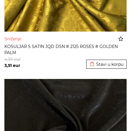
Sniženje
KOSULJAR S SATIN JQD DSN # 2125 ROSES # GOLDEN
PALM
Dodato u korpu
4,39
eur
Stavi u korpu
3,51
eur