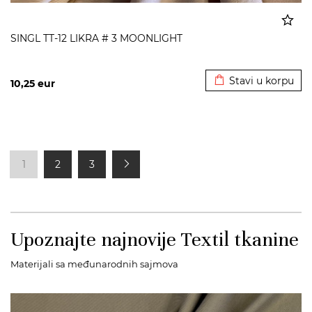
SINGL TT-12 LIKRA # 3 MOONLIGHT
Dodato u korpu
Stavi u korpu
10,25
eur
1
2
3
Upoznajte najnovije Textil tkanine
Materijali sa međunarodnih sajmova