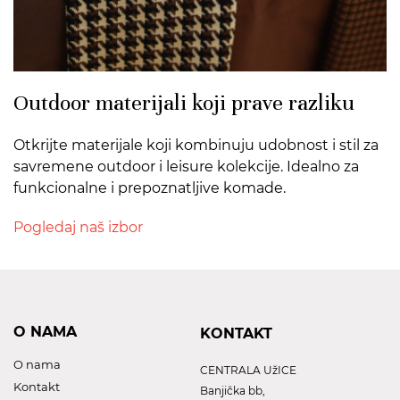
Outdoor materijali koji prave razliku
Otkrijte materijale koji kombinuju udobnost i stil za
savremene outdoor i leisure kolekcije. Idealno za
funkcionalne i prepoznatljive komade.
Pogledaj naš izbor
O NAMA
KONTAKT
O nama
CENTRALA UžICE
Kontakt
Banjička bb,