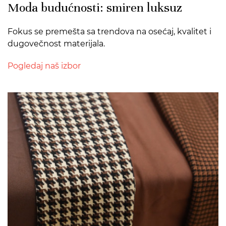
Moda budućnosti: smiren luksuz
Fokus se premešta sa trendova na osećaj, kvalitet i
dugovečnost materijala.
Pogledaj naš izbor
>