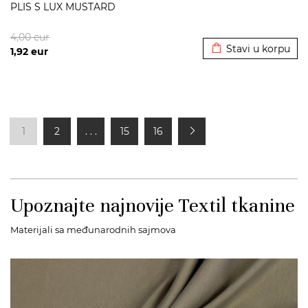
PLIS S LUX MUSTARD
Dodato u korpu
4,00
eur
Stavi u korpu
1,92
eur
1
2
. . .
15
16
Upoznajte najnovije Textil tkanine
Materijali sa međunarodnih sajmova