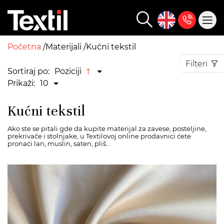
Početna
Materijali
Kućni tekstil
Filteri
Sortiraj po:
Poziciji
Prikaži:
10
Kućni tekstil
Ako ste se pitali gde da kupite materijal za zavese, posteljine,
prekrivače i stolnjake, u Textilovoj online prodavnici ćete
pronaći lan, muslin, saten, pliš...