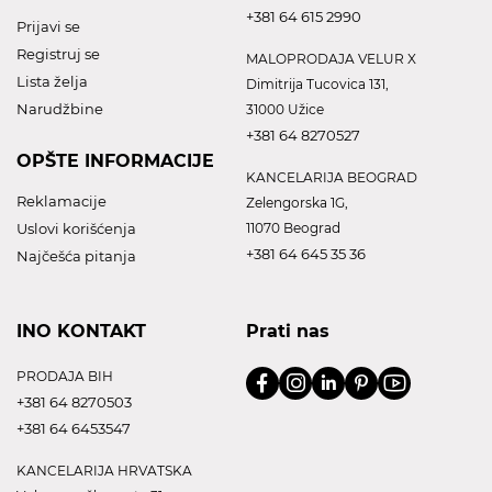
+381 64 615 2990
Prijavi se
Registruj se
MALOPRODAJA VELUR X
Lista želja
Dimitrija Tucovica 131,
Narudžbine
31000 Užice
+381 64 8270527
OPŠTE INFORMACIJE
KANCELARIJA BEOGRAD
Reklamacije
Zelengorska 1G,
Uslovi korišćenja
11070 Beograd
+381 64 645 35 36
Najčešća pitanja
INO KONTAKT
Prati nas
PRODAJA BIH
+381 64 8270503
+381 64 6453547
KANCELARIJA HRVATSKA