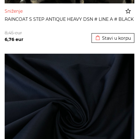
Sniženje
RAINCOAT S STEP ANTIQUE HEAVY DSN # LINE A # BLACK
Dodato u korpu
8,45
eur
Stavi u korpu
6,76
eur