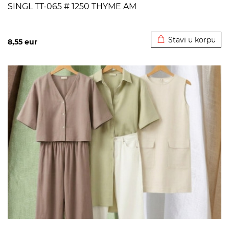
SINGL TT-065 # 1250 THYME AM
Dodato u korpu
Stavi u korpu
8,55
eur
>