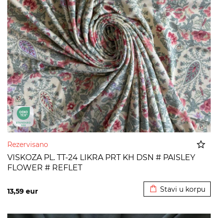
Rezervisano
VISKOZA PL. TT-24 LIKRA PRT KH DSN # PAISLEY
FLOWER # REFLET
Dodato u korpu
Stavi u korpu
13,59
eur