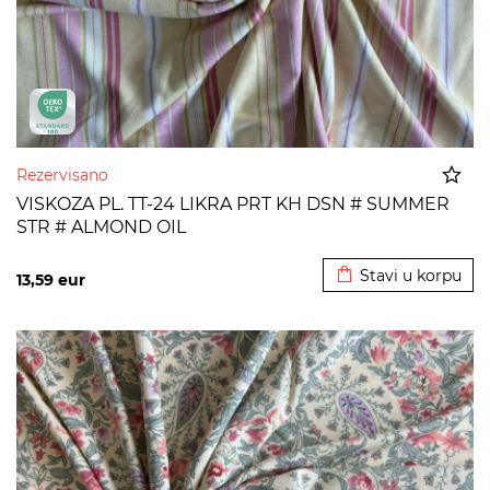
Rezervisano
VISKOZA PL. TT-24 LIKRA PRT KH DSN # SUMMER
STR # ALMOND OIL
Dodato u korpu
Stavi u korpu
13,59
eur