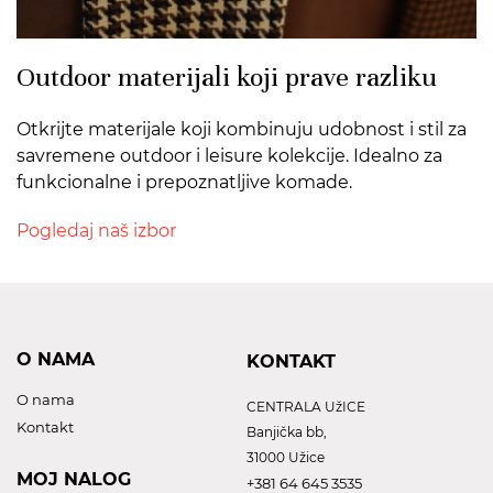
Outdoor materijali koji prave razliku
Otkrijte materijale koji kombinuju udobnost i stil za
savremene outdoor i leisure kolekcije. Idealno za
funkcionalne i prepoznatljive komade.
Pogledaj naš izbor
O NAMA
KONTAKT
O nama
CENTRALA UžICE
Kontakt
Banjička bb,
31000 Užice
MOJ NALOG
+381 64 645 3535