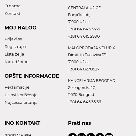
O nama
CENTRALA UžICE
Kontakt
Banjička bb,
31000 Užice
MOJ NALOG
+381 64 645 3535
+381 64 615 2990
Prijavi se
Registruj se
MALOPRODAJA VELUR X
Lista želja
Dimitrija Tucovica 131,
Narudžbine
31000 Užice
+381 64 8270527
OPŠTE INFORMACIJE
KANCELARIJA BEOGRAD
Reklamacije
Zelengorska 1G,
Uslovi korišćenja
11070 Beograd
+381 64 645 35 36
Najčešća pitanja
INO KONTAKT
Prati nas
PRODAJA BIH