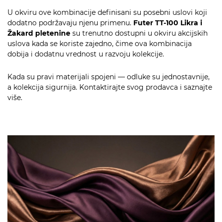
U okviru ove kombinacije definisani su posebni uslovi koji
dodatno podržavaju njenu primenu.
Futer TT-100 Likra i
Žakard pletenine
su trenutno dostupni u okviru akcijskih
uslova kada se koriste zajedno, čime ova kombinacija
dobija i dodatnu vrednost u razvoju kolekcije.
Kada su pravi materijali spojeni — odluke su jednostavnije,
a kolekcija sigurnija. Kontaktirajte svog prodavca i saznajte
više.