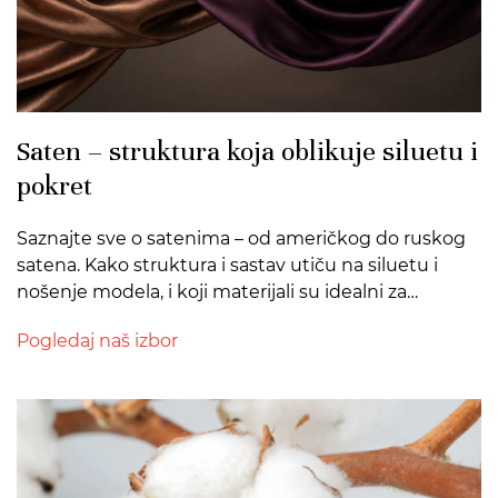
Saten – struktura koja oblikuje siluetu i
pokret
Saznajte sve o satenima – od američkog do ruskog
satena. Kako struktura i sastav utiču na siluetu i
nošenje modela, i koji materijali su idealni za
arhitektonske i večernje kreacije.
Pogledaj naš izbor