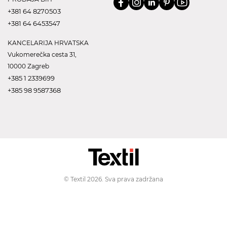
+381 64 8270503
+381 64 6453547
KANCELARIJA HRVATSKA
Vukomerečka cesta 31,
10000 Zagreb
+385 1 2339699
+385 98 9587368
© Textil 2026. Sva prava zadržana