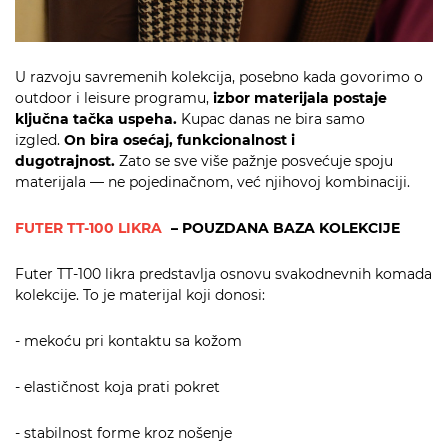
U razvoju savremenih kolekcija, posebno kada govorimo o
outdoor i leisure programu,
izbor materijala postaje
ključna tačka uspeha.
Kupac danas ne bira samo
izgled.
On bira osećaj, funkcionalnost i
dugotrajnost.
Zato se sve više pažnje posvećuje spoju
materijala — ne pojedinačnom, već njihovoj kombinaciji.
FUTER TT-100 LIKRA
– POUZDANA BAZA KOLEKCIJE
Futer TT-100 likra predstavlja osnovu svakodnevnih komada
kolekcije. To je materijal koji donosi:
- mekoću pri kontaktu sa kožom
- elastičnost koja prati pokret
- stabilnost forme kroz nošenje