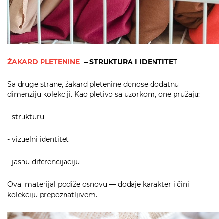
ŽAKARD PLETENINE
– STRUKTURA I IDENTITET
Sa druge strane, žakard pletenine donose dodatnu
dimenziju kolekciji. Kao pletivo sa uzorkom, one pružaju:
- strukturu
- vizuelni identitet
- jasnu diferencijaciju
Ovaj materijal podiže osnovu — dodaje karakter i čini
kolekciju prepoznatljivom.