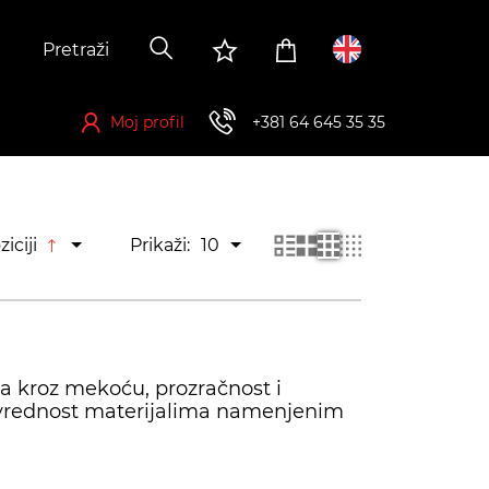
Moj profil
+381 64 645 35 35
Registrujte se kako biste ostvarili mogućnost za kupovinu
ziciji
Prikaži:
10
a kroz mekoću, prozračnost i
 vrednost materijalima namenjenim