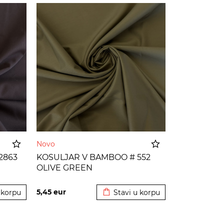
Novo
2863
KOSULJAR V BAMBOO # 552
OLIVE GREEN
 korpu
Dodato u korpu
5,45
eur
 korpu
Stavi u korpu