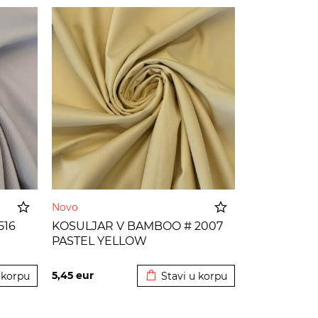
Novo
516
KOSULJAR V BAMBOO # 2007
PASTEL YELLOW
 korpu
Dodato u korpu
5,45
eur
 korpu
Stavi u korpu