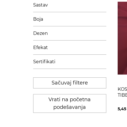
Sastav
Boja
Dezen
Efekat
Sertifikati
Sačuvaj filtere
KOS
TIB
Vrati na početna
podešavanja
5,4