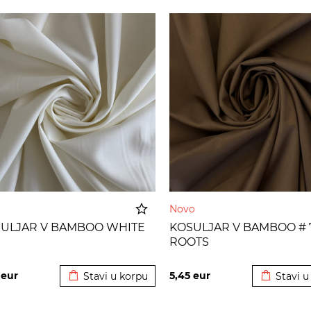
Novo
ULJAR V BAMBOO WHITE
KOSULJAR V BAMBOO # 
ROOTS
Dodato u korpu
Dodato u
5
eur
5,45
eur
Stavi u korpu
Stavi u