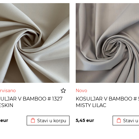
rvisano
Novo
ULJAR V BAMBOO # 1327
KOSULJAR V BAMBOO # 
SKIN
MISTY LILAC
Dodato u korpu
Dodato u
5
eur
5,45
eur
Stavi u korpu
Stavi u