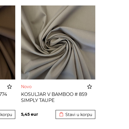
Novo
774
KOSULJAR V BAMBOO # 859
SIMPLY TAUPE
 korpu
Dodato u korpu
5,45
eur
 korpu
Stavi u korpu