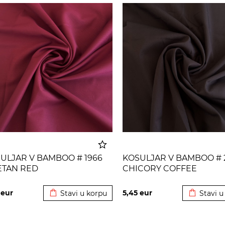
ULJAR V BAMBOO # 1966
KOSULJAR V BAMBOO # 
ETAN RED
CHICORY COFFEE
Dodato u korpu
Dodato u
5
eur
5,45
eur
Stavi u korpu
Stavi u