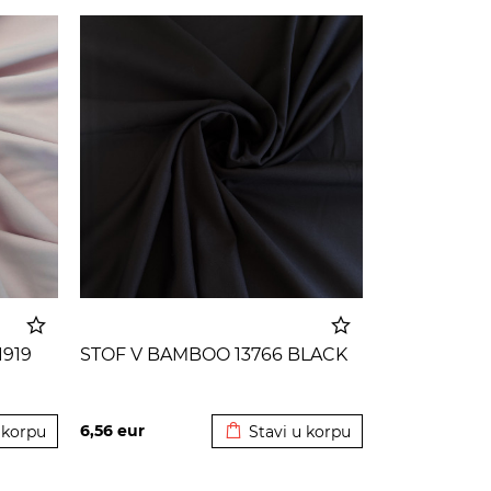
919
STOF V BAMBOO 13766 BLACK
 korpu
Dodato u korpu
6,56
eur
 korpu
Stavi u korpu