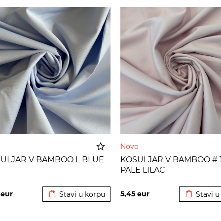
Novo
ULJAR V BAMBOO L BLUE
KOSULJAR V BAMBOO # 1
PALE LILAC
Dodato u korpu
Dodato u
5
eur
5,45
eur
Stavi u korpu
Stavi u