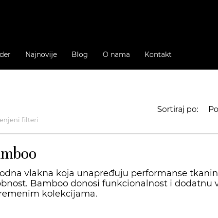
der
Najnovije
Blog
O nama
Kontakt
Sortiraj po:
Po
njeni filteri
amboo
rodna vlakna koja unapređuju performanse tkanin
bnost. Bamboo donosi funkcionalnost i dodatnu
remenim kolekcijama.