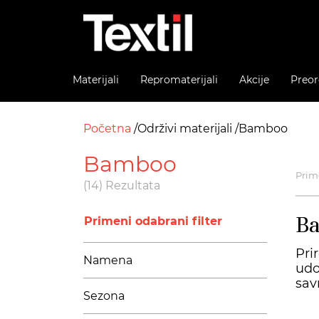
Materijali
Repromaterijali
Akcije
Preor
Početna
Održivi materijali
Bamboo
Bamboo
Prime
(14) Rezultata
B
Primeni odabrani filter
Pri
Namena
udo
sav
Sezona