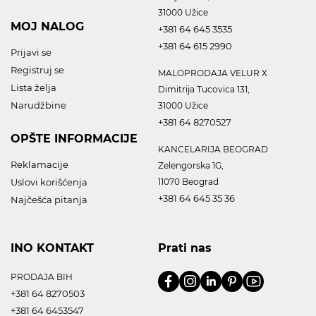
31000 Užice
MOJ NALOG
+381 64 645 3535
+381 64 615 2990
Prijavi se
Registruj se
MALOPRODAJA VELUR X
Lista želja
Dimitrija Tucovica 131,
Narudžbine
31000 Užice
+381 64 8270527
OPŠTE INFORMACIJE
KANCELARIJA BEOGRAD
Reklamacije
Zelengorska 1G,
Uslovi korišćenja
11070 Beograd
+381 64 645 35 36
Najčešća pitanja
INO KONTAKT
Prati nas
PRODAJA BIH
+381 64 8270503
+381 64 6453547