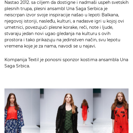
Nastao 2012. sa ciljem da dostigne i nadmaši uspeh svetskih
plesnih trupa, plesni ansambl Una Saga Serbica je
neiscrpan izvor svoje inspiracije našao u lepoti Balkana,
njegovoj istoriji, nasleđu, kulturi, a nadasve igri u kojoj ovi
umetnici, povezujući plesne korake, reči, note i ljude,
stvaraju jedan novi ugao gledanja na kulturu s ovih
prostora i tako prikazuju na jedinstven način, svu lepotu
vremena koje je za nama, navodi se u najavi.
Kompanija Textil je ponosni sponzor kostima ansambla Una
Saga Srbica.