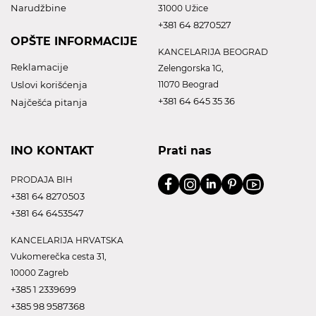
Narudžbine
31000 Užice
+381 64 8270527
OPŠTE INFORMACIJE
KANCELARIJA BEOGRAD
Reklamacije
Zelengorska 1G,
Uslovi korišćenja
11070 Beograd
+381 64 645 35 36
Najčešća pitanja
INO KONTAKT
Prati nas
PRODAJA BIH
+381 64 8270503
+381 64 6453547
KANCELARIJA HRVATSKA
Vukomerečka cesta 31,
10000 Zagreb
+385 1 2339699
+385 98 9587368