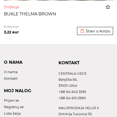
Sniženje
BUKLE THELMA BROWN
Dodato u korpu
6,44
eur
Stavi u korpu
3,22
eur
O NAMA
KONTAKT
O nama
CENTRALA UžICE
Kontakt
Banjička bb,
31000 Užice
MOJ NALOG
+381 64 645 3535
+381 64 615 2990
Prijavi se
Registruj se
MALOPRODAJA VELUR X
Lista želja
Dimitrija Tucovica 131,