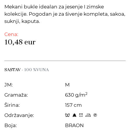
Mekani bukle idealan za jesenje I zimske
kolekcije. Pogodan je za šivenje kompleta, sakoa,
suknji, kaputa.
Cena:
10,48
eur
SASTAV
- 100 %VUNA
JM:
M
2
Gramaža:
630 g/m
Širina:
157 cm
Održavanje:
x 8 c p C
Boja:
BRAON