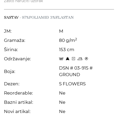
Zašto naručiti uzorak
SASTAV
- 97%POLIAMID 3%ELASTAN
JM:
M
2
Gramaža:
80 g/m
Širina:
153 cm
Održavanje:
s 8 a o C
DSN # 03-915 #
Boja:
GROUND
Dezen:
S FLOWERS
Reorderable:
Ne
Bazni artikal:
Ne
Novi artikal:
Ne