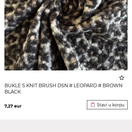
BUKLE S KNIT BRUSH DSN # LEOPARD # BROWN
BLACK
Dodato u korpu
Stavi u korpu
7,27
eur