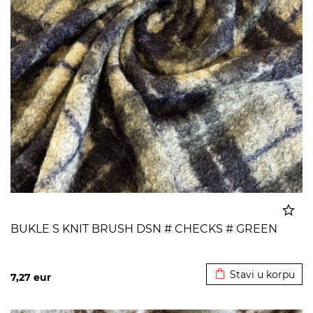
BUKLE S KNIT BRUSH DSN # CHECKS # GREEN
Dodato u korpu
Stavi u korpu
7,27
eur