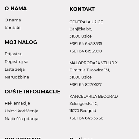
O NAMA
KONTAKT
O nama
CENTRALA UžICE
Kontakt
Banjička bb,
31000 Užice
MOJ NALOG
+381 64 645 3535
+381 64 615 2990
Prijavi se
Registruj se
MALOPRODAJA VELUR X
Lista želja
Dimitrija Tucovica 131,
Narudžbine
31000 Užice
+381 64 8270527
OPŠTE INFORMACIJE
KANCELARIJA BEOGRAD
Reklamacije
Zelengorska 1G,
Uslovi korišćenja
11070 Beograd
+381 64 645 35 36
Najčešća pitanja