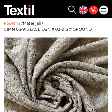
Početna
Materijali
CIP N 03-915 LACE DSN # 03-915 # GROUND