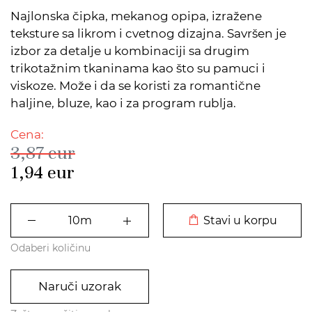
Najlonska čipka, mekanog opipa, izražene
teksture sa likrom i cvetnog dizajna. Savršen je
izbor za detalje u kombinaciji sa drugim
trikotažnim tkaninama kao što su pamuci i
viskoze. Može i da se koristi za romantične
haljine, bluze, kao i za program rublja.
Cena:
3,87
eur
1,94
eur
DODATO U KORPU
Stavi u korpu
Odaberi količinu
Naruči uzorak