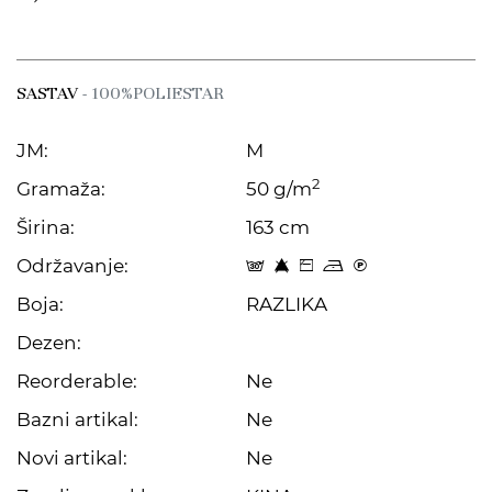
SASTAV
- 100%POLIESTAR
JM:
M
2
Gramaža:
50 g/m
Širina:
163 cm
Održavanje:
s 8 Z o C
Boja:
RAZLIKA
Dezen:
Reorderable:
Ne
Bazni artikal:
Ne
Novi artikal:
Ne