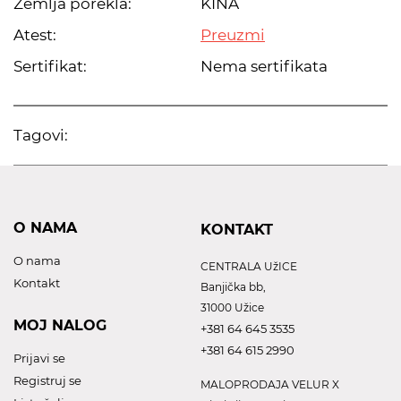
Zemlja porekla:
KINA
Atest:
Preuzmi
Sertifikat:
Nema sertifikata
Tagovi:
O NAMA
KONTAKT
O nama
CENTRALA UžICE
Kontakt
Banjička bb,
31000 Užice
MOJ NALOG
+381 64 645 3535
+381 64 615 2990
Prijavi se
Registruj se
MALOPRODAJA VELUR X