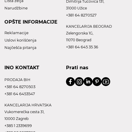
Lista želja
Dimitrija Tucovica 131,
Narudžbine
31000 Užice
+381 64 8270527
OPŠTE INFORMACIJE
KANCELARIJA BEOGRAD
Reklamacije
Zelengorska 1G,
Uslovi korišćenja
11070 Beograd
+381 64 645 35 36
Najčešća pitanja
INO KONTAKT
Prati nas
PRODAJA BIH
+381 64 8270503
+381 64 6453547
KANCELARIJA HRVATSKA
Vukomerečka cesta 31,
10000 Zagreb
+385 1 2339699