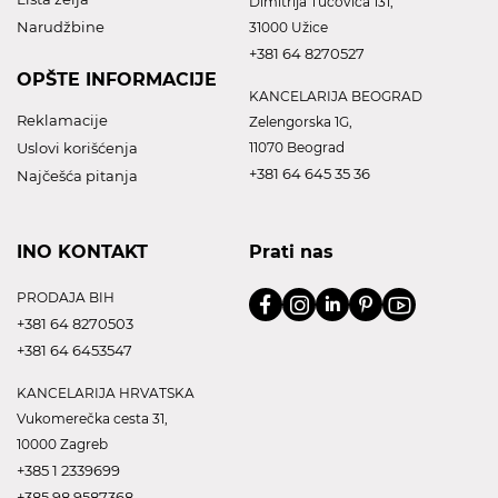
Dimitrija Tucovica 131,
Narudžbine
31000 Užice
+381 64 8270527
OPŠTE INFORMACIJE
KANCELARIJA BEOGRAD
Reklamacije
Zelengorska 1G,
Uslovi korišćenja
11070 Beograd
+381 64 645 35 36
Najčešća pitanja
INO KONTAKT
Prati nas
PRODAJA BIH
+381 64 8270503
+381 64 6453547
KANCELARIJA HRVATSKA
Vukomerečka cesta 31,
10000 Zagreb
+385 1 2339699
+385 98 9587368