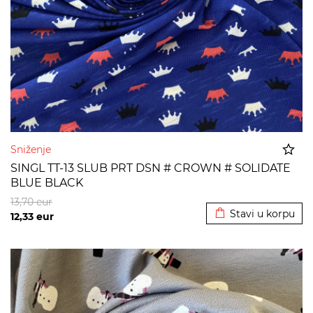
Sniženje
SINGL TT-13 SLUB PRT DSN # CROWN # SOLIDATE
BLUE BLACK
Dodato u korpu
13,70
eur
Stavi u korpu
12,33
eur