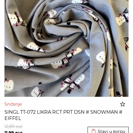
Sniženje
SINGL TT-072 LIKRA RCT PRT DSN # SNOWMAN #
EIFFEL
Dodato u korpu
12,89
eur
Stavi u korpu
11,99
eur