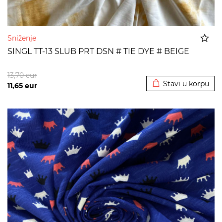
Sniženje
SINGL TT-13 SLUB PRT DSN # TIE DYE # BEIGE
Dodato u korpu
13,70
eur
Stavi u korpu
11,65
eur