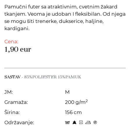
Pamučni futer sa atraktivnim, cvetnim žakard
tkanjem. Veoma je udoban I fleksibilan. Od njega
se mogu šiti trenerke, dukserice, haljine,
kardigani.
Cena:
1,90
eur
SASTAV
- 85%POLIESTER 15%PAMUK
JM:
M
2
Gramaža:
200 g/m
Širina:
156 cm
Održavanje:
t 8 a o C