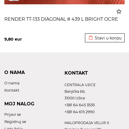
RENDER TT-133 DIAGONAL # 439 L BRIGHT OCRE
Dodato u korpu
Stavi u korpu
9,80
eur
O NAMA
KONTAKT
O nama
CENTRALA UžICE
Kontakt
Banjička bb,
31000 Užice
MOJ NALOG
+381 64 645 3535
+381 64 615 2990
Prijavi se
Registruj se
MALOPRODAJA VELUR X
Lista želja