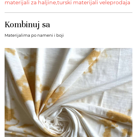
materijali za haljine,
turski materijali veleprodaja
Kombinuj sa
Materijalima po nameni i boji