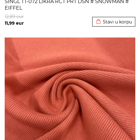
SINGL TT-072 LIKRA RCT PRT DSN # SNOWMAN #
EIFFEL
Dodato u korpu
12,89
eur
Stavi u korpu
11,99
eur