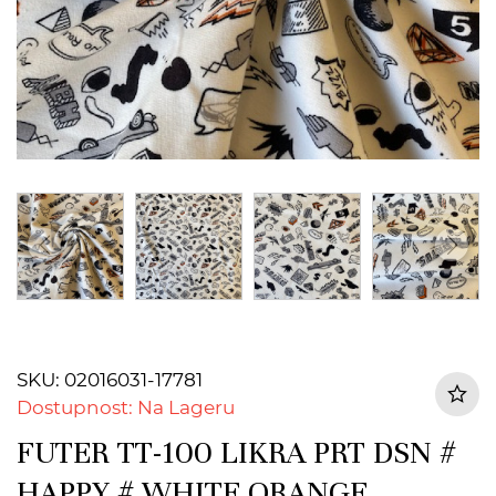
SKU: 02016031-17781
Dostupnost: Na Lageru
FUTER TT-100 LIKRA PRT DSN #
HAPPY # WHITE ORANGE