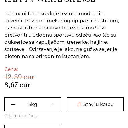
Pamučni futer srednje težine i modernih
dezena. Izuzetno mekanog opipa sa elastinom,
uz veliki izbor atraktivnih dezena može se
pretvoriti u udobnu sportsku odeću kao što su
dukserice sa kapuljačom, trenerke, haljine,
šortseve... Održavanje je lako, ne gužva se jer je
pletenina sa prirodnim istezanjem.
Cena:
12,39
eur
8,67
eur
DODATO U KORPU
Stavi u korpu
Odaberi količinu