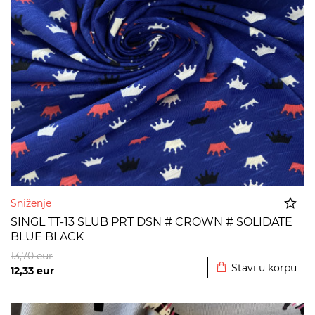
Sniženje
SINGL TT-13 SLUB PRT DSN # CROWN # SOLIDATE
BLUE BLACK
Dodato u korpu
13,70
eur
Stavi u korpu
12,33
eur