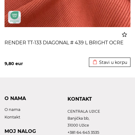
RENDER TT-133 DIAGONAL # 439 L BRIGHT OCRE
Dodato u korpu
Stavi u korpu
9,80
eur
O NAMA
KONTAKT
O nama
CENTRALA UžICE
Kontakt
Banjička bb,
31000 Užice
MOJ NALOG
+381 64 645 3535