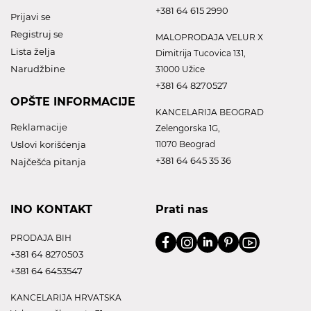
+381 64 615 2990
Prijavi se
Registruj se
MALOPRODAJA VELUR X
Lista želja
Dimitrija Tucovica 131,
Narudžbine
31000 Užice
+381 64 8270527
OPŠTE INFORMACIJE
KANCELARIJA BEOGRAD
Reklamacije
Zelengorska 1G,
Uslovi korišćenja
11070 Beograd
+381 64 645 35 36
Najčešća pitanja
INO KONTAKT
Prati nas
PRODAJA BIH
+381 64 8270503
+381 64 6453547
KANCELARIJA HRVATSKA