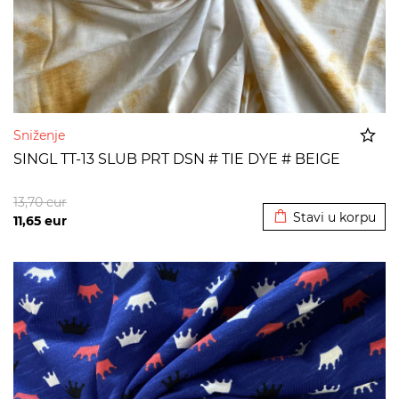
Sniženje
SINGL TT-13 SLUB PRT DSN # TIE DYE # BEIGE
Dodato u korpu
13,70
eur
Stavi u korpu
11,65
eur