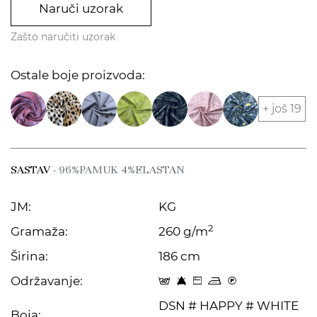
Naruči uzorak
Zašto naručiti uzorak
Ostale boje proizvoda:
+ još 19
SASTAV
- 96%PAMUK 4%ELASTAN
JM:
KG
2
Gramaža:
260 g/m
Širina:
186 cm
Održavanje:
t 8 Z p C
DSN # HAPPY # WHITE
Boja: