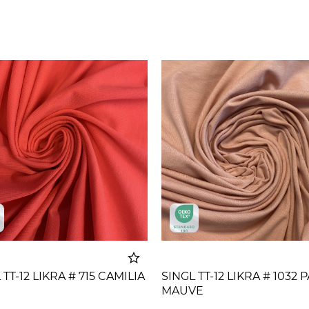
 TT-12 LIKRA # 715 CAMILIA
SINGL TT-12 LIKRA # 1032 
MAUVE
Dodato u korpu
Dodato u 