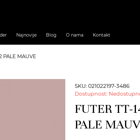
der
Najnovije
Blog
O nama
Kontakt
32 PALE MAUVE
SKU: 021022197-3486
Dostupnost: Nedostupn
FUTER TT-14
PALE MAU