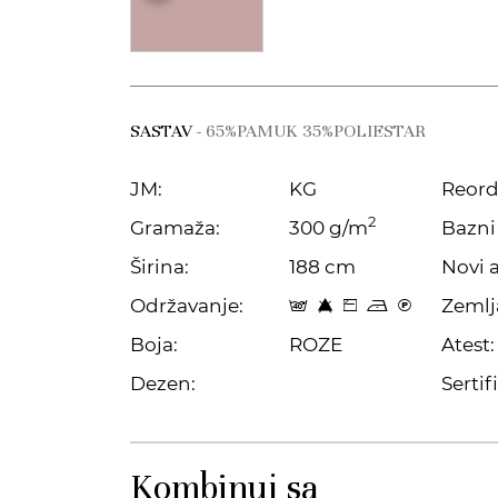
SASTAV
- 65%PAMUK 35%POLIESTAR
JM:
KG
Reord
2
Gramaža:
300 g/m
Bazni 
Širina:
188 cm
Novi a
Održavanje:
Zemlj
t 8 Z o C
Boja:
ROZE
Atest:
Dezen:
Sertifi
Kombinuj sa