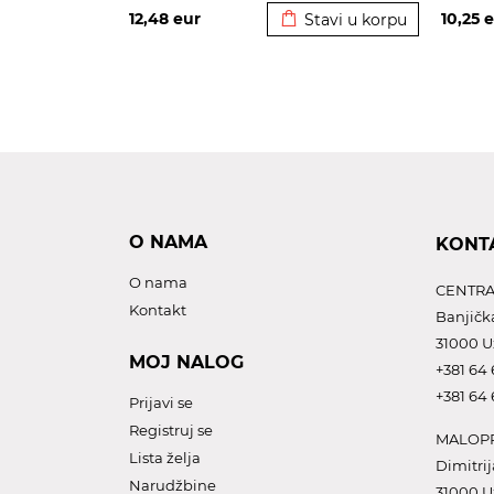
12,48
eur
10,25
e
Stavi u korpu
O NAMA
KONT
O nama
CENTRA
Kontakt
Banjičk
31000 U
MOJ NALOG
+381 64 
+381 64 
Prijavi se
Registruj se
MALOPR
Lista želja
Dimitrij
Narudžbine
31000 U