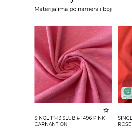
Materijalima po nameni i boji
SINGL TT-13 SLUB # 1496 PINK
SINGL
CARNANTION
ROSE
Dodato u korpu