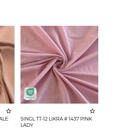
PALE
SINGL TT-12 LIKRA # 1437 PINK
LADY
korpu
Dodato u korpu