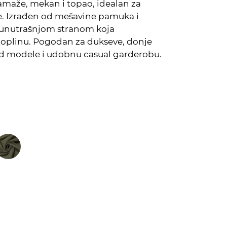
amaže, mekan i topao, idealan za
je. Izrađen od mešavine pamuka i
m unutrašnjom stranom koja
toplinu. Pogodan za dukseve, donje
zed modele i udobnu casual garderobu.