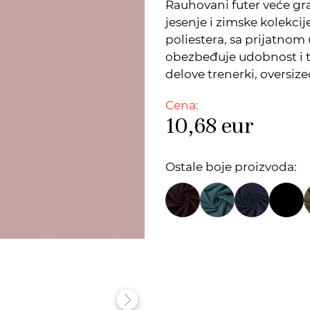
Rauhovani futer veće gr
jesenje i zimske kolekci
poliestera, sa prijatno
obezbeđuje udobnost i 
delove trenerki, oversi
Cena:
10,68
eur
Ostale boje proizvoda: