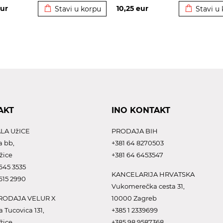
ur
10,25
eur
Stavi u korpu
Stavi u
AKT
INO KONTAKT
LA UžICE
PRODAJA BIH
a bb,
+381 64 8270503
žice
+381 64 6453547
645 3535
KANCELARIJA HRVATSKA
615 2990
Vukomerečka cesta 31,
ODAJA VELUR X
10000 Zagreb
a Tucovica 131,
+385 1 2339699
žice
+385 98 9587368