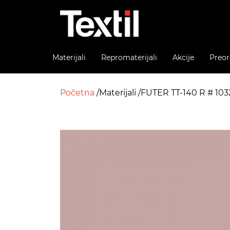
Materijali
Repromaterijali
Akcije
Preor
Početna
Materijali
FUTER TT-140 R # 10