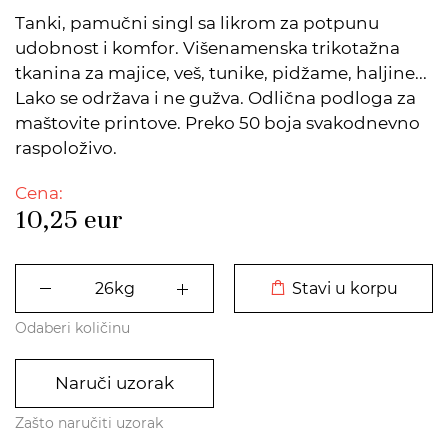
Tanki, pamučni singl sa likrom za potpunu
udobnost i komfor. Višenamenska trikotažna
tkanina za majice, veš, tunike, pidžame, haljine...
Lako se održava i ne gužva. Odlična podloga za
maštovite printove. Preko 50 boja svakodnevno
raspoloživo.
Cena:
10,25
eur
DODATO U KORPU
Stavi u korpu
Odaberi količinu
Naruči uzorak
Zašto naručiti uzorak