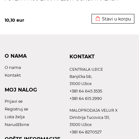
Dodato u korpu
Stavi u korpu
10,10
eur
O NAMA
KONTAKT
O nama
CENTRALA UžICE
Kontakt
Banjička bb,
31000 Užice
MOJ NALOG
+381 64 645 3535
+381 64 615 2990
Prijavi se
Registruj se
MALOPRODAJA VELUR X
Lista želja
Dimitrija Tucovica 131,
Narudžbine
31000 Užice
+381 64 8270527