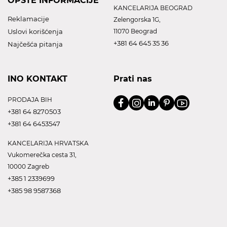
OPŠTE INFORMACIJE
KANCELARIJA BEOGRAD
Reklamacije
Zelengorska 1G,
Uslovi korišćenja
11070 Beograd
+381 64 645 35 36
Najčešća pitanja
INO KONTAKT
Prati nas
PRODAJA BIH
+381 64 8270503
+381 64 6453547
KANCELARIJA HRVATSKA
Vukomerečka cesta 31,
10000 Zagreb
+385 1 2339699
+385 98 9587368