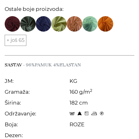
Ostale boje proizvoda:
+ još 65
SASTAV
- 96%PAMUK 4%ELASTAN
JM:
KG
2
Gramaža:
160 g/m
Širina:
182 cm
Održavanje:
t 8 Z p C
Boja:
ROZE
Dezen: