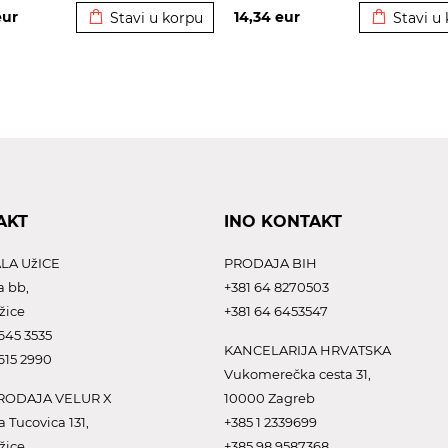
eur
14,34
eur
Stavi u korpu
Stavi u
AKT
INO KONTAKT
LA UžICE
PRODAJA BIH
a bb,
+381 64 8270503
žice
+381 64 6453547
645 3535
KANCELARIJA HRVATSKA
615 2990
Vukomerečka cesta 31,
ODAJA VELUR X
10000 Zagreb
a Tucovica 131,
+385 1 2339699
žice
+385 98 9587368