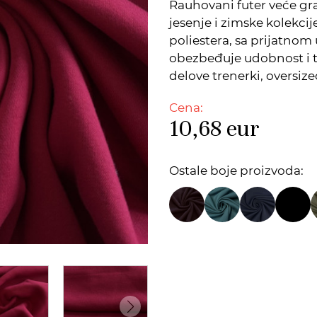
Rauhovani futer veće gr
jesenje i zimske kolekci
poliestera, sa prijatno
obezbeđuje udobnost i 
delove trenerki, oversi
Cena:
10,68
eur
Ostale boje proizvoda: