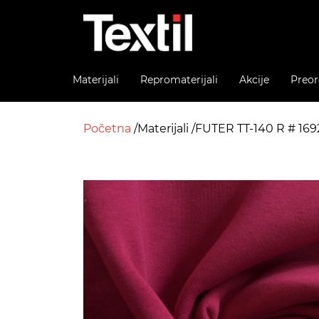
Materijali
Repromaterijali
Akcije
Preor
Početna
Materijali
FUTER TT-140 R # 16