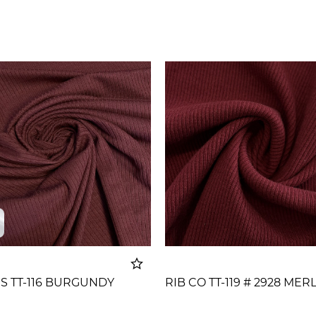
IS TT-116 BURGUNDY
RIB CO TT-119 # 2928 MER
Dodato u korpu
Dodato u 