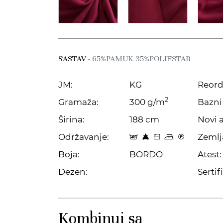
SASTAV
- 65%PAMUK 35%POLIESTAR
JM:
KG
Reord
2
Gramaža:
300 g/m
Bazni 
Širina:
188 cm
Novi a
Održavanje:
Zemlj
t 8 Z o C
Boja:
BORDO
Atest:
Dezen:
Sertifi
Kombinuj sa