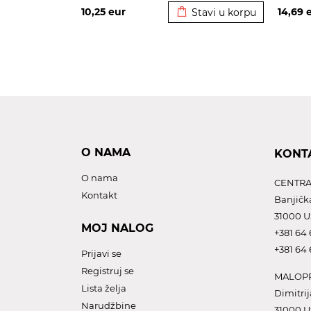
10,25
eur
14,69
Stavi u korpu
O NAMA
KONT
O nama
CENTRA
Kontakt
Banjičk
31000 U
MOJ NALOG
+381 64 
+381 64 
Prijavi se
Registruj se
MALOPR
Lista želja
Dimitrij
Narudžbine
31000 U