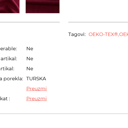
Tagovi:
OEKO-TEX®,
OE
erable:
Ne
artikal:
Ne
rtikal:
Ne
a porekla:
TURSKA
Preuzmi
kat :
Preuzmi