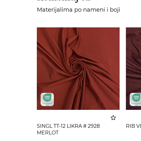
Materijalima po nameni i boji
SINGL TT-12 LIKRA # 2928
RIB V
MERLOT
Dodato u korpu