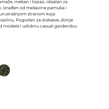
amaže, mekan i topao, idealan za
je. Izrađen od mešavine pamuka i
m unutrašnjom stranom koja
toplinu. Pogodan za dukseve, donje
zed modele i udobnu casual garderobu.