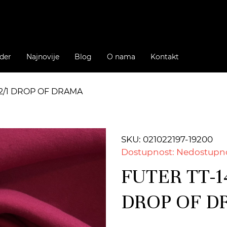
der
Najnovije
Blog
O nama
Kontakt
92/1 DROP OF DRAMA
SKU: 021022197-19200
Dostupnost: Nedostupn
FUTER TT-14
DROP OF 