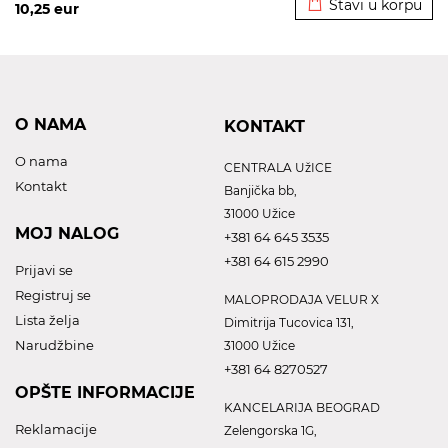
Stavi u korpu
10,25
eur
O NAMA
KONTAKT
O nama
CENTRALA UžICE
Kontakt
Banjička bb,
31000 Užice
MOJ NALOG
+381 64 645 3535
+381 64 615 2990
Prijavi se
Registruj se
MALOPRODAJA VELUR X
Lista želja
Dimitrija Tucovica 131,
Narudžbine
31000 Užice
+381 64 8270527
OPŠTE INFORMACIJE
KANCELARIJA BEOGRAD
Reklamacije
Zelengorska 1G,