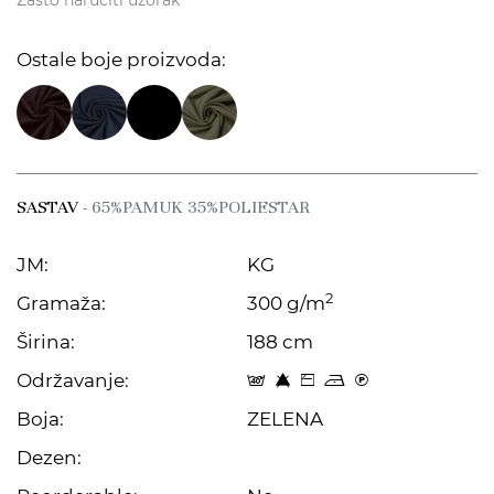
Zašto naručiti uzorak
Ostale boje proizvoda:
SASTAV
- 65%PAMUK 35%POLIESTAR
JM:
KG
2
Gramaža:
300 g/m
Širina:
188 cm
Održavanje:
t 8 Z o C
Boja:
ZELENA
Dezen: