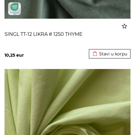
SINGL TT-12 LIKRA # 1250 THYME
Dodato u korpu
Stavi u korpu
10,25
eur