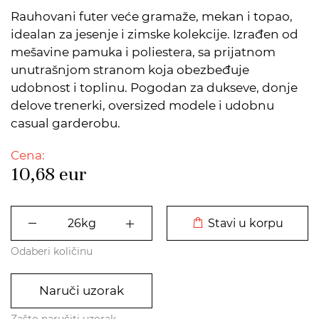
Rauhovani futer veće gramaže, mekan i topao,
idealan za jesenje i zimske kolekcije. Izrađen od
mešavine pamuka i poliestera, sa prijatnom
unutrašnjom stranom koja obezbeđuje
udobnost i toplinu. Pogodan za dukseve, donje
delove trenerki, oversized modele i udobnu
casual garderobu.
Cena:
10,68
eur
DODATO U KORPU
Stavi u korpu
Odaberi količinu
Naruči uzorak