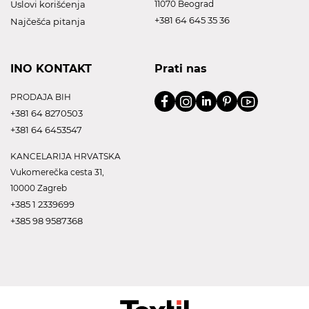
Uslovi korišćenja
11070 Beograd
+381 64 645 35 36
Najčešća pitanja
INO KONTAKT
Prati nas
PRODAJA BIH
+381 64 8270503
+381 64 6453547
KANCELARIJA HRVATSKA
Vukomerečka cesta 31,
10000 Zagreb
+385 1 2339699
+385 98 9587368