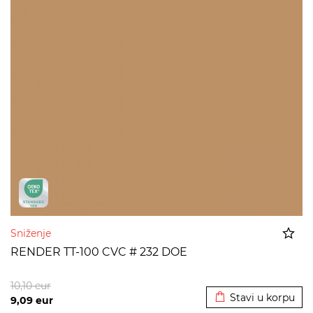
Sniženje
RENDER TT-100 CVC # 232 DOE
Dodato u korpu
10,10
eur
Stavi u korpu
9,09
eur