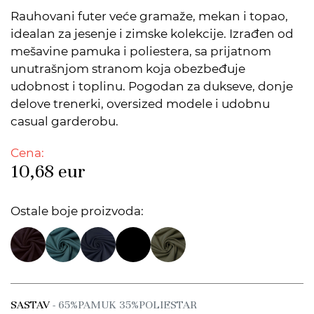
Rauhovani futer veće gramaže, mekan i topao,
idealan za jesenje i zimske kolekcije. Izrađen od
mešavine pamuka i poliestera, sa prijatnom
unutrašnjom stranom koja obezbeđuje
udobnost i toplinu. Pogodan za dukseve, donje
delove trenerki, oversized modele i udobnu
casual garderobu.
Cena:
10,68
eur
Ostale boje proizvoda:
SASTAV
- 65%PAMUK 35%POLIESTAR