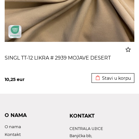
SINGL TT-12 LIKRA # 2939 MOJAVE DESERT
Dodato u korpu
Stavi u korpu
10,25
eur
O NAMA
KONTAKT
O nama
CENTRALA UžICE
Kontakt
Banjička bb,