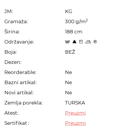
JM:
KG
2
Gramaža:
300 g/m
Širina:
188 cm
Održavanje:
t 8 Z o C
Boja:
BEŽ
Dezen:
Reorderable:
Ne
Bazni artikal:
Ne
Novi artikal:
Ne
Zemlja porekla:
TURSKA
Atest:
Preuzmi
Sertifikat :
Preuzmi