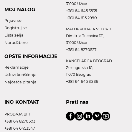
31000 Užice
MOJ NALOG
+381 64 645 3535
+381 64 615 2990
Prijavi se
Registruj se
MALOPRODAJA VELUR X
Lista želja
Dimitrija Tucovica 131,
Narudžbine
31000 Užice
+381 64 8270527
OPŠTE INFORMACIJE
KANCELARIJA BEOGRAD
Reklamacije
Zelengorska 1G,
Uslovi korišćenja
11070 Beograd
+381 64 645 35 36
Najčešća pitanja
INO KONTAKT
Prati nas
PRODAJA BIH
+381 64 8270503
+381 64 6453547