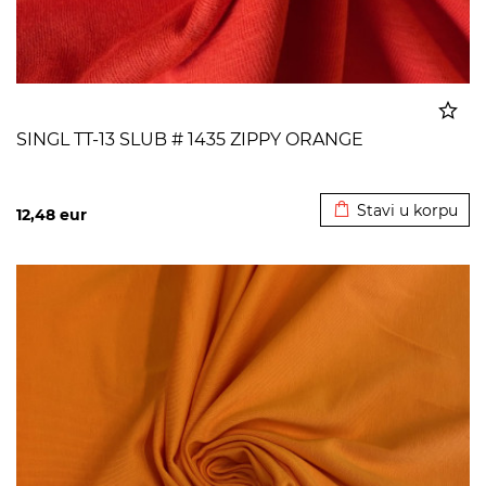
SINGL TT-13 SLUB # 1435 ZIPPY ORANGE
Dodato u korpu
Stavi u korpu
12,48
eur