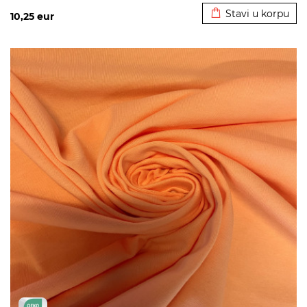
Stavi u korpu
10,25
eur