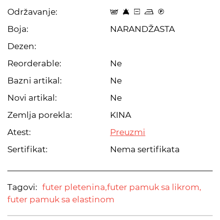
Održavanje:
t 8 a p C
Boja:
NARANDŽASTA
Dezen:
Reorderable:
Ne
Bazni artikal:
Ne
Novi artikal:
Ne
Zemlja porekla:
KINA
Atest:
Preuzmi
Sertifikat:
Nema sertifikata
Tagovi:
futer pletenina,
futer pamuk sa likrom,
futer pamuk sa elastinom