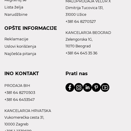
MALOPRODAJA VELUR X
Lista želja
Dimitrija Tucovica 131,
Narudžbine
31000 Užice
+381 64 8270527
OPŠTE INFORMACIJE
KANCELARIJA BEOGRAD
Reklamacije
Zelengorska 1G,
Uslovi korišćenja
11070 Beograd
+381 64 645 35 36
Najčešća pitanja
INO KONTAKT
Prati nas
PRODAJA BIH
+381 64 8270503
+381 64 6453547
KANCELARIJA HRVATSKA
Vukomerečka cesta 31,
10000 Zagreb