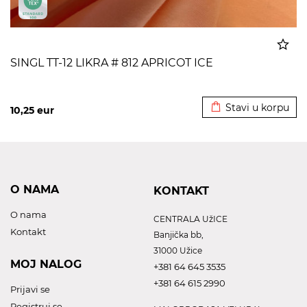
SINGL TT-12 LIKRA # 812 APRICOT ICE
Dodato u korpu
Stavi u korpu
10,25
eur
O NAMA
KONTAKT
O nama
CENTRALA UžICE
Kontakt
Banjička bb,
31000 Užice
MOJ NALOG
+381 64 645 3535
+381 64 615 2990
Prijavi se
Registruj se