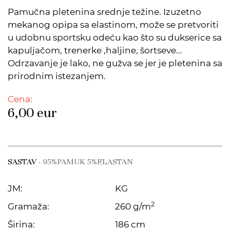
Pamučna pletenina srednje težine. Izuzetno
mekanog opipa sa elastinom, može se pretvoriti
u udobnu sportsku odeću kao što su dukserice sa
kapuljačom, trenerke ,haljine, šortseve...
Odrzavanje je lako, ne gužva se jer je pletenina sa
prirodnim istezanjem.
Cena:
6,00
eur
SASTAV
- 95%PAMUK 5%ELASTAN
JM:
KG
2
Gramaža:
260 g/m
Širina:
186 cm