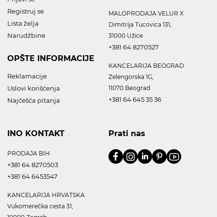
Registruj se
MALOPRODAJA VELUR X
Lista želja
Dimitrija Tucovica 131,
Narudžbine
31000 Užice
+381 64 8270527
OPŠTE INFORMACIJE
KANCELARIJA BEOGRAD
Reklamacije
Zelengorska 1G,
Uslovi korišćenja
11070 Beograd
+381 64 645 35 36
Najčešća pitanja
INO KONTAKT
Prati nas
PRODAJA BIH
+381 64 8270503
+381 64 6453547
KANCELARIJA HRVATSKA
Vukomerečka cesta 31,