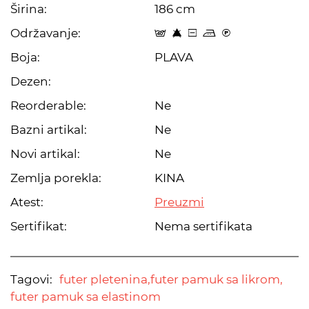
Širina:
186 cm
Održavanje:
t 8 a p C
Boja:
PLAVA
Dezen:
Reorderable:
Ne
Bazni artikal:
Ne
Novi artikal:
Ne
Zemlja porekla:
KINA
Atest:
Preuzmi
Sertifikat:
Nema sertifikata
Tagovi:
futer pletenina,
futer pamuk sa likrom,
futer pamuk sa elastinom