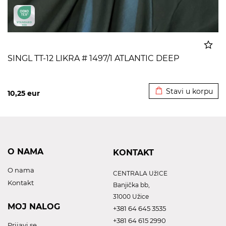
SINGL TT-12 LIKRA # 1497/1 ATLANTIC DEEP
Dodato u korpu
Stavi u korpu
10,25
eur
O NAMA
KONTAKT
O nama
CENTRALA UžICE
Kontakt
Banjička bb,
31000 Užice
MOJ NALOG
+381 64 645 3535
+381 64 615 2990
Prijavi se