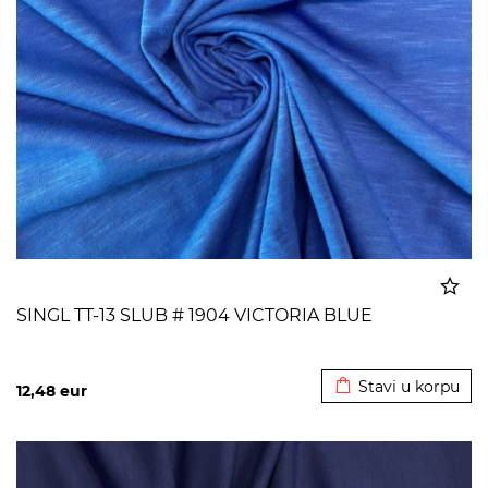
SINGL TT-13 SLUB # 1904 VICTORIA BLUE
Dodato u korpu
Stavi u korpu
12,48
eur