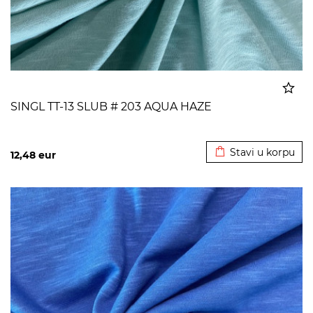
SINGL TT-13 SLUB # 203 AQUA HAZE
Dodato u korpu
Stavi u korpu
12,48
eur