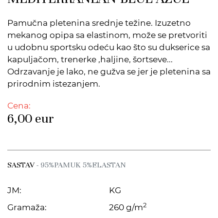
Pamučna pletenina srednje težine. Izuzetno
mekanog opipa sa elastinom, može se pretvoriti
u udobnu sportsku odeću kao što su dukserice sa
kapuljačom, trenerke ,haljine, šortseve...
Odrzavanje je lako, ne gužva se jer je pletenina sa
prirodnim istezanjem.
Cena:
6,00
eur
SASTAV
- 95%PAMUK 5%ELASTAN
JM:
KG
2
Gramaža:
260 g/m