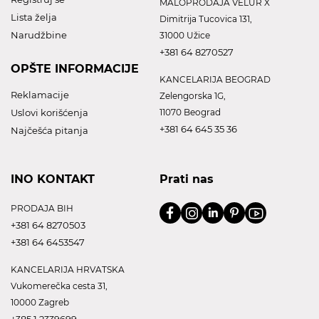
MALOPRODAJA VELUR X
Lista želja
Dimitrija Tucovica 131,
Narudžbine
31000 Užice
+381 64 8270527
OPŠTE INFORMACIJE
KANCELARIJA BEOGRAD
Reklamacije
Zelengorska 1G,
Uslovi korišćenja
11070 Beograd
+381 64 645 35 36
Najčešća pitanja
INO KONTAKT
Prati nas
PRODAJA BIH
+381 64 8270503
+381 64 6453547
KANCELARIJA HRVATSKA
Vukomerečka cesta 31,
10000 Zagreb