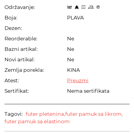
Održavanje:
t 8 a p C
Boja:
PLAVA
Dezen:
Reorderable:
Ne
Bazni artikal:
Ne
Novi artikal:
Ne
Zemlja porekla:
KINA
Atest:
Preuzmi
Sertifikat:
Nema sertifikata
Tagovi:
futer pletenina,
futer pamuk sa likrom,
futer pamuk sa elastinom