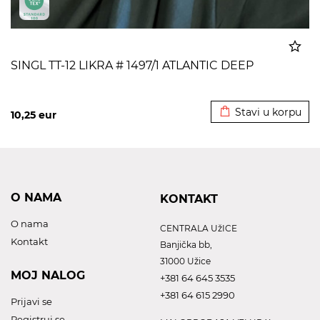
SINGL TT-12 LIKRA # 1497/1 ATLANTIC DEEP
Dodato u korpu
Stavi u korpu
10,25
eur
O NAMA
KONTAKT
O nama
CENTRALA UžICE
Kontakt
Banjička bb,
31000 Užice
MOJ NALOG
+381 64 645 3535
+381 64 615 2990
Prijavi se
Registruj se