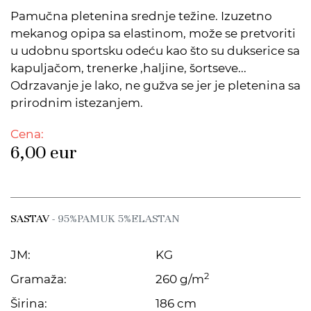
Pamučna pletenina srednje težine. Izuzetno
mekanog opipa sa elastinom, može se pretvoriti
u udobnu sportsku odeću kao što su dukserice sa
kapuljačom, trenerke ,haljine, šortseve...
Odrzavanje je lako, ne gužva se jer je pletenina sa
prirodnim istezanjem.
Cena:
6,00
eur
SASTAV
- 95%PAMUK 5%ELASTAN
JM:
KG
2
Gramaža:
260 g/m
Širina:
186 cm