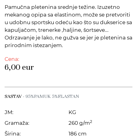
Pamučna pletenina srednje težine. Izuzetno
mekanog opipa sa elastinom, može se pretvoriti
u udobnu sportsku odeću kao što su dukserice sa
kapuljačom, trenerke ,haljine, šortseve...
Odrzavanje je lako, ne gužva se jer je pletenina sa
prirodnim istezanjem.
Cena:
6,00
eur
SASTAV
- 95%PAMUK 5%ELASTAN
JM:
KG
2
Gramaža:
260 g/m
Širina:
186 cm