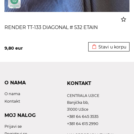
RENDER TT-133 DIAGONAL # 532 ETAIN
Dodato u korpu
Stavi u korpu
9,80
eur
O NAMA
KONTAKT
O nama
CENTRALA UžICE
Kontakt
Banjička bb,
31000 Užice
MOJ NALOG
+381 64 645 3535
+381 64 615 2990
Prijavi se
Registruj se