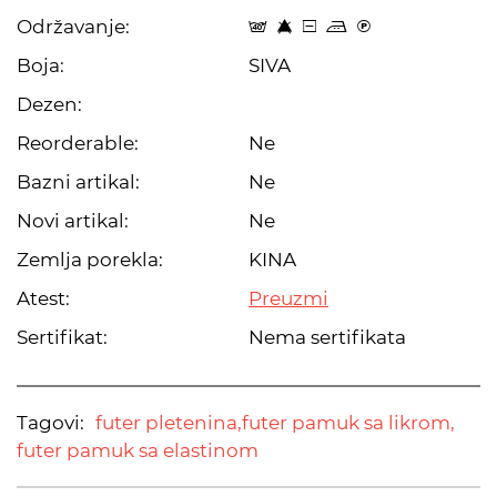
Održavanje:
t 8 a p C
Boja:
SIVA
Dezen:
Reorderable:
Ne
Bazni artikal:
Ne
Novi artikal:
Ne
Zemlja porekla:
KINA
Atest:
Preuzmi
Sertifikat:
Nema sertifikata
Tagovi:
futer pletenina,
futer pamuk sa likrom,
futer pamuk sa elastinom