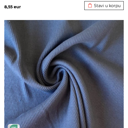
Stavi u korpu
8,55
eur