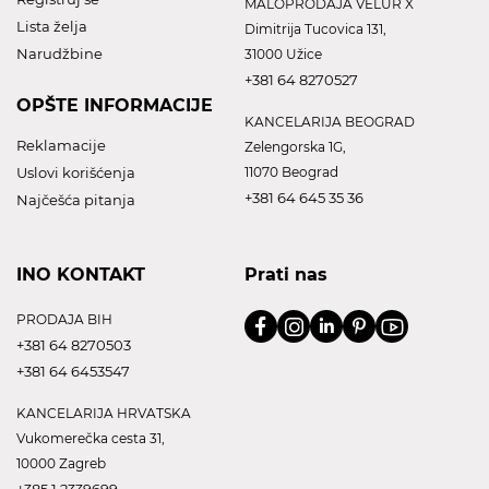
MALOPRODAJA VELUR X
Lista želja
Dimitrija Tucovica 131,
Narudžbine
31000 Užice
+381 64 8270527
OPŠTE INFORMACIJE
KANCELARIJA BEOGRAD
Reklamacije
Zelengorska 1G,
Uslovi korišćenja
11070 Beograd
+381 64 645 35 36
Najčešća pitanja
INO KONTAKT
Prati nas
PRODAJA BIH
+381 64 8270503
+381 64 6453547
KANCELARIJA HRVATSKA
Vukomerečka cesta 31,
10000 Zagreb