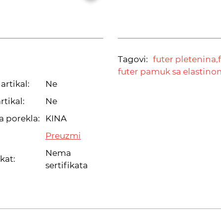
Tagovi:
futer pletenina,
futer pamuk sa elastino
artikal:
Ne
rtikal:
Ne
a porekla:
KINA
Preuzmi
Nema
ikat:
sertifikata