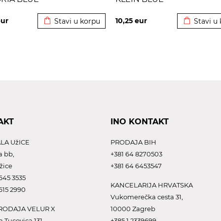
Dodato u korpu
Dodato u 
ur
10,25
eur
Stavi u korpu
Stavi u
AKT
INO KONTAKT
LA UžICE
PRODAJA BIH
a bb,
+381 64 8270503
žice
+381 64 6453547
645 3535
KANCELARIJA HRVATSKA
615 2990
Vukomerečka cesta 31,
ODAJA VELUR X
10000 Zagreb
a Tucovica 131,
+385 1 2339699