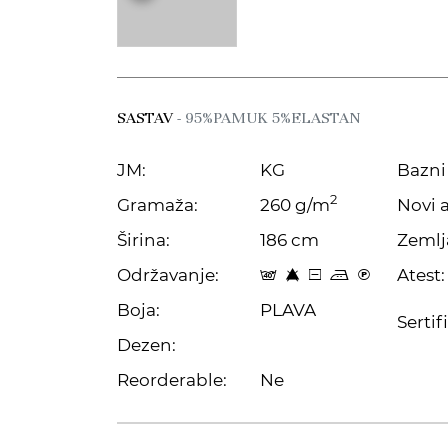
SASTAV
- 95%PAMUK 5%ELASTAN
JM:
KG
Bazni 
2
Gramaža:
260 g/m
Novi a
Širina:
186 cm
Zemlj
Održavanje:
Atest:
t 8 a p C
Boja:
PLAVA
Sertif
Dezen:
Reorderable:
Ne