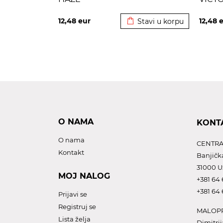
Dodato u korpu
12,48
eur
12,48
e
Stavi u korpu
O NAMA
KONT
O nama
CENTRA
Kontakt
Banjičk
31000 U
MOJ NALOG
+381 64 
+381 64 
Prijavi se
Registruj se
MALOPR
Lista želja
Dimitrij