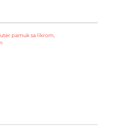
futer pamuk sa likrom,
m