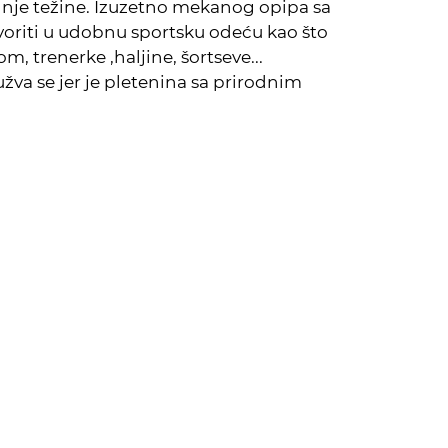
nje težine. Izuzetno mekanog opipa sa
voriti u udobnu sportsku odeću kao što
m, trenerke ,haljine, šortseve...
užva se jer je pletenina sa prirodnim