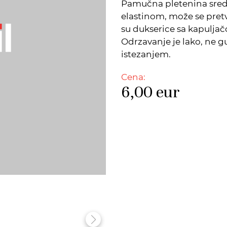
Pamučna pletenina sred
elastinom, može se pret
su dukserice sa kapuljačo
Odrzavanje je lako, ne g
istezanjem.
Cena:
6,00
eur