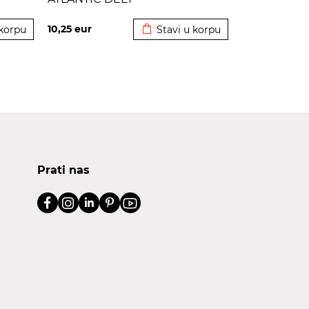
korpu
Dodato u korpu
10,25
eur
 korpu
Stavi u korpu
Prati nas