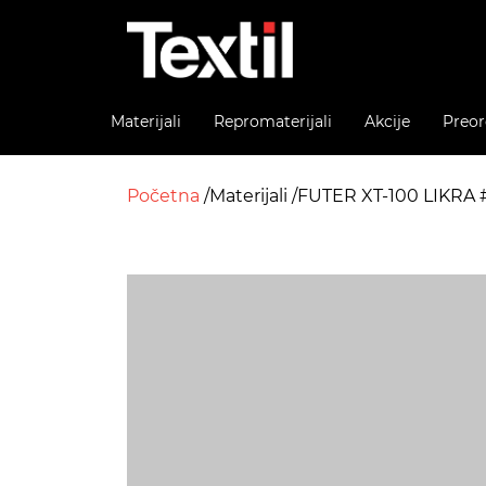
Materijali
Repromaterijali
Akcije
Preor
Početna
Materijali
FUTER XT-100 LIKRA 