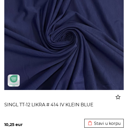
SINGL TT-12 LIKRA # 414 IV KLEIN BLUE
Dodato u korpu
Stavi u korpu
10,25
eur