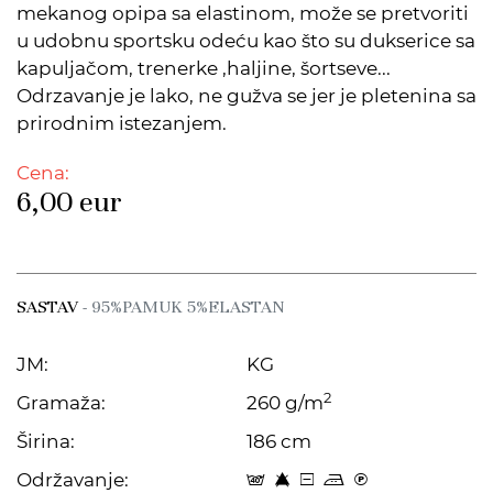
mekanog opipa sa elastinom, može se pretvoriti
u udobnu sportsku odeću kao što su dukserice sa
kapuljačom, trenerke ,haljine, šortseve...
Odrzavanje je lako, ne gužva se jer je pletenina sa
prirodnim istezanjem.
Cena:
6,00
eur
SASTAV
- 95%PAMUK 5%ELASTAN
JM:
KG
2
Gramaža:
260 g/m
Širina:
186 cm
Održavanje:
t 8 a p C