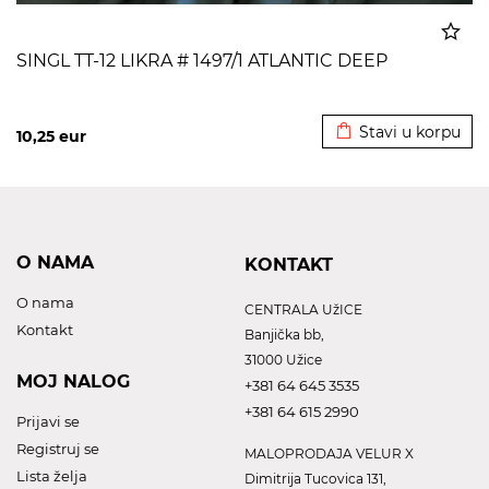
SINGL TT-12 LIKRA # 1497/1 ATLANTIC DEEP
Dodato u korpu
Stavi u korpu
10,25
eur
O NAMA
KONTAKT
O nama
CENTRALA UžICE
Kontakt
Banjička bb,
31000 Užice
MOJ NALOG
+381 64 645 3535
+381 64 615 2990
Prijavi se
Registruj se
MALOPRODAJA VELUR X
Lista želja
Dimitrija Tucovica 131,