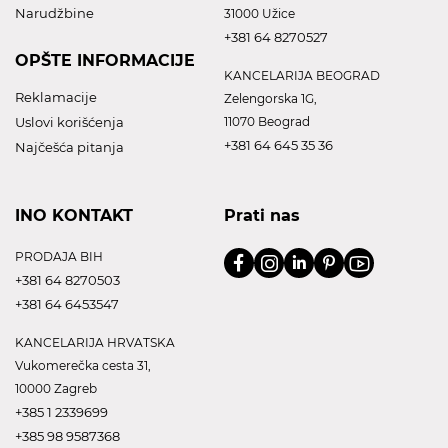
Narudžbine
31000 Užice
+381 64 8270527
OPŠTE INFORMACIJE
KANCELARIJA BEOGRAD
Reklamacije
Zelengorska 1G,
Uslovi korišćenja
11070 Beograd
+381 64 645 35 36
Najčešća pitanja
INO KONTAKT
Prati nas
PRODAJA BIH
+381 64 8270503
+381 64 6453547
KANCELARIJA HRVATSKA
Vukomerečka cesta 31,
10000 Zagreb
+385 1 2339699
+385 98 9587368