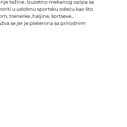
nje težine. Izuzetno mekanog opipa sa
voriti u udobnu sportsku odeću kao što
m, trenerke ,haljine, šortseve...
užva se jer je pletenina sa prirodnim