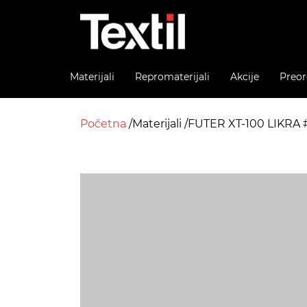
Materijali
Repromaterijali
Akcije
Preor
Početna
Materijali
FUTER XT-100 LIKRA