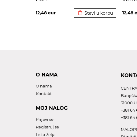
Dodato u korpu
12,48
eur
12,48
e
Stavi u korpu
O NAMA
KONT
O nama
CENTRA
Kontakt
Banjičk
31000 U
MOJ NALOG
+381 64 
+381 64 
Prijavi se
Registruj se
MALOPR
Lista želja
Dimitrij