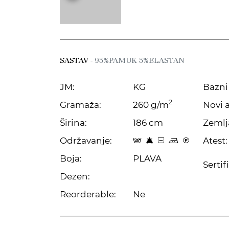
SASTAV
- 95%PAMUK 5%ELASTAN
JM:
KG
Bazni 
2
Gramaža:
260 g/m
Novi a
Širina:
186 cm
Zemlj
Održavanje:
Atest:
t 8 a p C
Boja:
PLAVA
Sertif
Dezen:
Reorderable:
Ne