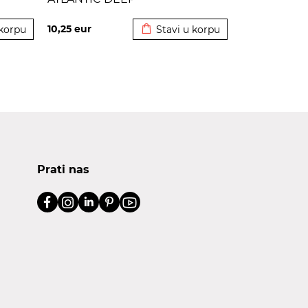
korpu
Dodato u korpu
10,25
eur
 korpu
Stavi u korpu
Prati nas