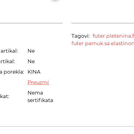
Tagovi:
futer pletenina,
futer pamuk sa elastino
artikal:
Ne
rtikal:
Ne
a porekla:
KINA
Preuzmi
Nema
ikat:
sertifikata