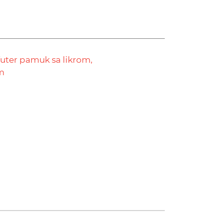
futer pamuk sa likrom,
m