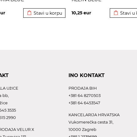
Dodato u korpu
Dodato u 
ur
10,25
eur
Stavi u korpu
Stavi u
AKT
INO KONTAKT
LA UžICE
PRODAJA BIH
a bb,
+381 64 8270503
žice
+381 64 6453547
645 3535
KANCELARIJA HRVATSKA
615 2990
Vukomerečka cesta 31,
ODAJA VELUR X
10000 Zagreb
a Tucovica 131,
+385 1 2339699