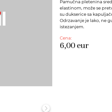
Pamučna pletenina sred
elastinom, može se pret
su dukserice sa kapuljačo
Odrzavanje je lako, ne g
istezanjem.
Cena:
6,00
eur