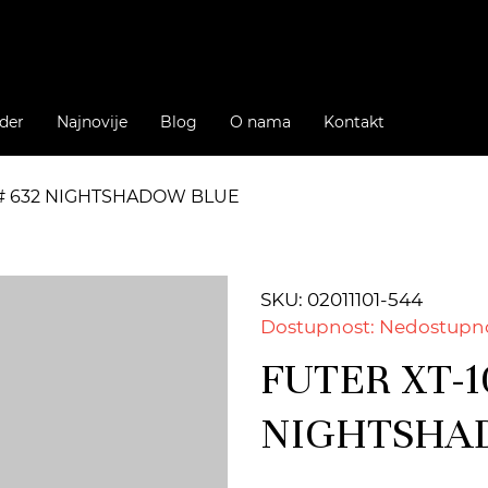
der
Najnovije
Blog
O nama
Kontakt
 # 632 NIGHTSHADOW BLUE
SKU: 02011101-544
Dostupnost: Nedostupn
FUTER XT-1
NIGHTSHA